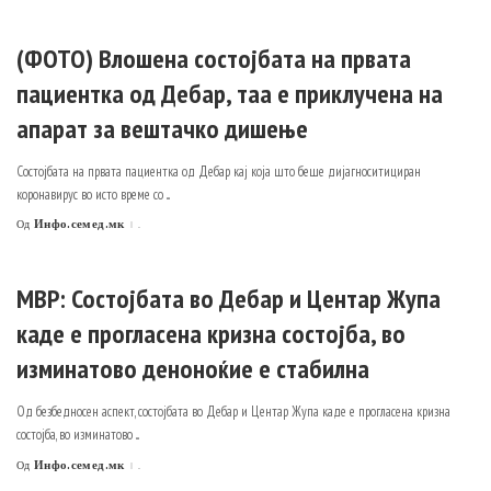
(ФОТО) Влошена состојбата на првата
пациентка од Дебар, таа е приклучена на
апарат за вештачко дишење
Состојбата на првата пациентка од Дебар кај која што беше дијагноситициран
коронавирус во исто време со
...
Инфо.семед.мк
.
Од
Posted
by
МВР: Состојбата во Дебар и Центар Жупа
каде е прогласена кризна состојба, во
изминатово деноноќие е стабилна
Од безбедносен аспект, состојбата во Дебар и Центар Жупа каде е прогласена кризна
состојба, во изминатово
...
Инфо.семед.мк
.
Од
Posted
by