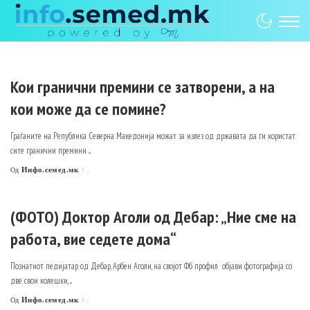
Кои гранични премини се затворени, а на
кои може да се помине?
Граѓаните на Република Северна Македонија можат за излез од државата да ги користат
сите гранични премини
...
Инфо.семед.мк
.
Од
Posted
by
(ФОТО) Доктор Аголи од Дебар: „Ние сме на
работа, вие седете дома“
Познатиот педијатар од Дебар, Арбен Аголи, на својот Фб профил објави фотографија со
две свои колешки,
...
Инфо.семед.мк
.
Од
Posted
by