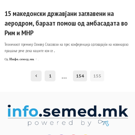
15 македонски државјани заглавени на
аеродром, бараат помош од амбасадата во
Рим и МНР
Техничкиот премиер Оливер Спасовски на прес конференција одговарајќи на новинарско
прашање рече дека нашите кои се
...
Инфо.семед.мк
.
Од
Posted
by
…
1
154
155