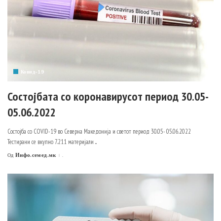
Ковид-19
Состојбата со коронавирусот период 30.05-
05.06.2022
Состојба со COVID-19 во Северна Македонија и светот период 30.05- 05.06.2022
Тестирани се вкупно 7.211 материјали
...
Инфо.семед.мк
.
Од
Posted
by