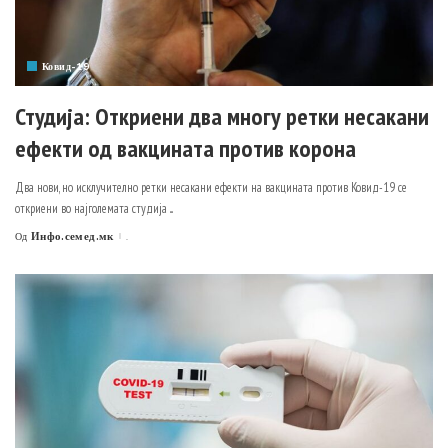
Ковид-19
Студија: Откриени два многу ретки несакани
ефекти од вакцината против корона
Два нови, но исклучително ретки несакани ефекти на вакцината против Ковид-19 се
откриени во најголемата студија
...
Инфо.семед.мк
.
Од
Posted
by