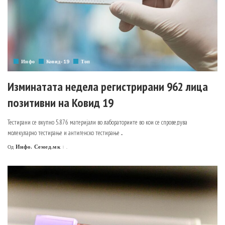
Инфо
Ковид-19
Топ
Изминатата недела регистрирани 962 лица
позитивни на Ковид 19
Тестирани се вкупно 5.876 материјали во лабораториите во кои се спроведува
молекуларно тестирање и антигенско тестирање
...
Инфо. Семед.мк
.
Од
Posted
by