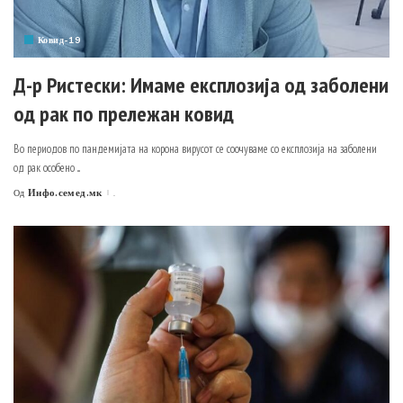
Ковид-19
Д-р Ристески: Имаме експлозија од заболени
од рак по прележан ковид
Во периодов по пандемијата на корона вирусот се соочуваме со експлозија на заболени
од рак особено
...
Инфо.семед.мк
.
Од
Posted
by