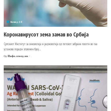
Ковид-19
Коронавирусот зема замав во Србија
Српскиот Институт за онкологија и радиологија од петокот забрани посети во таа
установа поради зголемен број
...
Инфо.семед.мк
.
Од
Posted
by