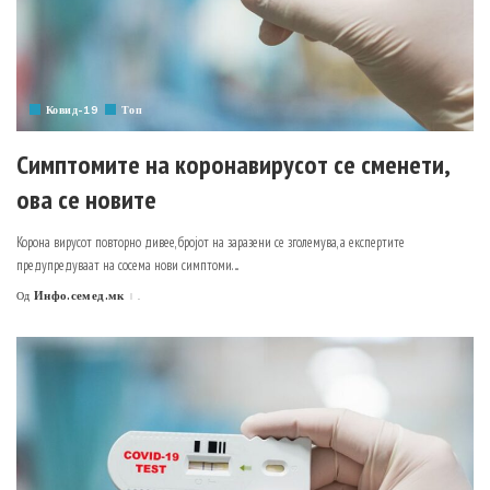
Ковид-19
Топ
Симптомите на коронавирусот се сменети,
ова се новите
Корона вирусот повторно дивее, бројот на заразени се зголемува, а експертите
предупредуваат на сосема нови симптоми.
...
Инфо.семед.мк
.
Од
Posted
by