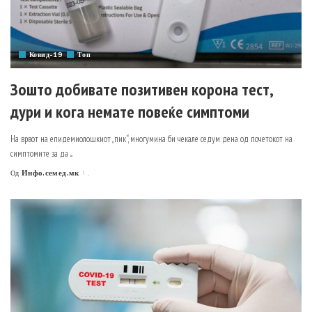
Ковид-19
Топ
Зошто добивате позитивен корона тест,
дури и кога немате повеќе симптоми
На врвот на епидемиолошкиот „пик“, многумина би чекале седум дена од почетокот на
симптомите за да
...
Инфо.семед.мк
.
Од
Posted
by