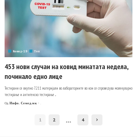
Ковид-19
Топ
453 нови случаи на ковид минатата недела,
починало едно лице
Тестирани се вкупно 7.211 материјали во лабораториите во кои се спроведува молекуларно
тестирање и антигенско тестирање
...
Инфо. Семед.мк
.
Од
Posted
by
…
1
2
4