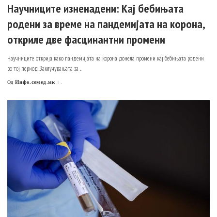
Научниците изненадени: Кај бебињата
родени за време на пандемијата на корона,
откриле две фасцинантни промени
Научниците открија како пандемијата на корона донела промени кај бебињата родени
во тој период. Заклучувањата за
...
Инфо.семед.мк
.
Од
Posted
by