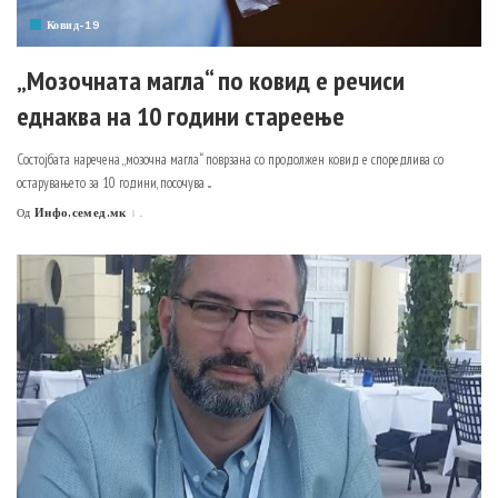
Ковид-19
„Мозочната магла“ по ковид е речиси
еднаква на 10 години стареење
Состојбата наречена „мозочна магла“ поврзана со продолжен ковид е споредлива со
остарувањето за 10 години, посочува
...
Инфо.семед.мк
.
Од
Posted
by