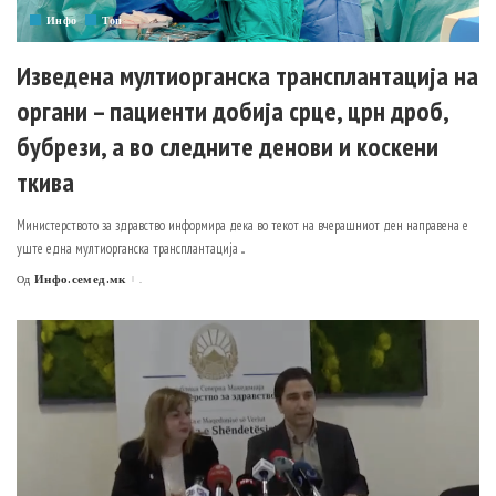
Инфо
Топ
Изведена мултиорганска трансплантација на
органи – пациенти добија срце, црн дроб,
бубрези, а во следните денови и коскени
ткива
Министерството за здравство информира дека во текот на вчерашниот ден направена е
уште една мултиорганска трансплантација
...
Инфо.семед.мк
.
Од
Posted
by