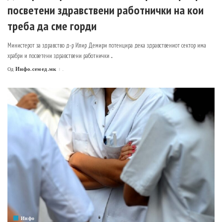
посветени здравствени работнички на кои
треба да сме горди
Министерот за здравство д-р Илир Демири потенцира дека здравствениот сектор има
храбри и посветени здравствени работнички
...
Инфо.семед.мк
.
Од
Posted
by
Инфо