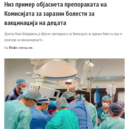
Низ пример објаснета препораката на
Комисијата за заразни болести за
вакцинација на децата
Доктор Нико Беќаровски, ја објасни препораката на Комисијата за заразни болести, која се
однесува на вакцинирањето
...
Инфо.семед.мк
.
Од
Posted
by