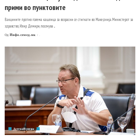
прими во пунктовите
Вакцините против голема кашлица за возрасни се стигнати во Македнија. Министерот за
здравство, Илир Демири, посочува
...
Инфо.семед.мк
.
Од
Posted
by
Детска грижа
Топ