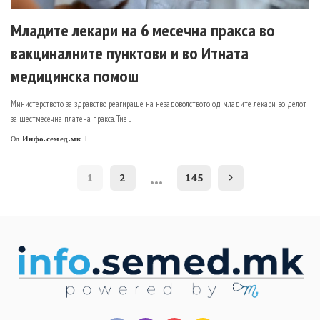
Младите лекари на 6 месечна пракса во
вакциналните пунктови и во Итната
медицинска помош
Министерството за здравство реагираше на незадоволството од младите лекари во делот
за шестмесечна платена пракса. Тие
...
Инфо.семед.мк
.
Од
Posted
by
…
1
2
145