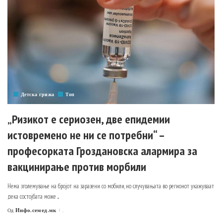
Детска грижа
Топ
„Ризикот е сериозен, две епидемии
истовремено не ни се потребни“ –
професорката Гроздановска алармира за
вакцинирање против морбили
Нема зголемување на бројот на заразени со мобили, но случувањата во регионот укажуваат
дека состојбата може
...
Инфо.семед.мк
.
Од
Posted
by