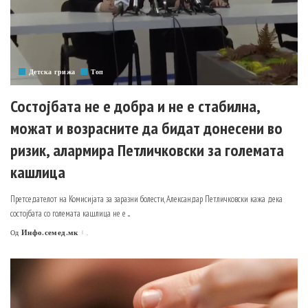
Детска грижа
Топ
Состојбата не е добра и не е стабилна,
можат и возрасните да бидат донесени во
ризик, алармира Петличковски за големата
кашлица
Претседателот на Комисијата за заразни болести, Александар Петличковски кажа дека
состојбата со големата кашлица не е
...
Инфо.семед.мк
.
Од
Posted
by