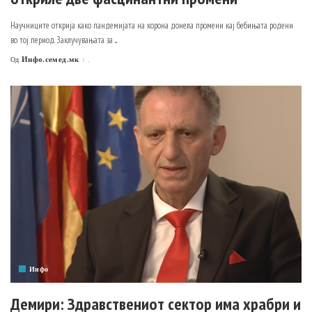
Научниците открија како пандемијата на корона донела промени кај бебињата родени
во тој период. Заклучувањата за
...
Инфо.семед.мк
.
Од
Posted
by
Инфо
Демири: Здравствениот сектор има храбри и