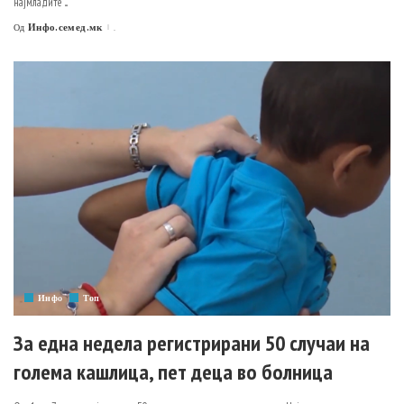
најмладите
...
Инфо.семед.мк
.
Од
Posted
by
Инфо
Топ
За една недела регистрирани 50 случаи на
голема кашлица, пет деца во болница