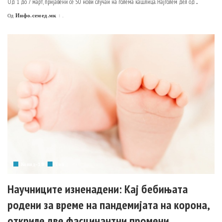
Од 1 до 7 март, пријавени се 50 нови случаи на голема кашлица. Најголем дел од
...
Инфо.семед.мк
.
Од
Posted
by
Ковид-19
Топ
Научниците изненадени: Кај бебињата
родени за време на пандемијата на корона,
откриле две фасцинантни промени