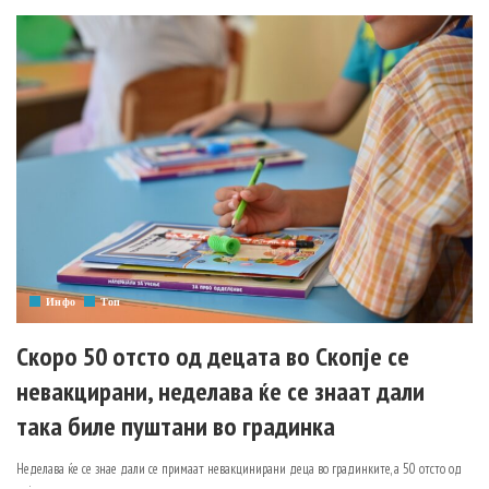
Инфо
Топ
Скоро 50 отсто од децата во Скопје се
невакцирани, неделава ќе се знаат дали
така биле пуштани во градинка
Неделава ќе се знае дали се примаат невакцинирани деца во градинките, а 50 отсто од