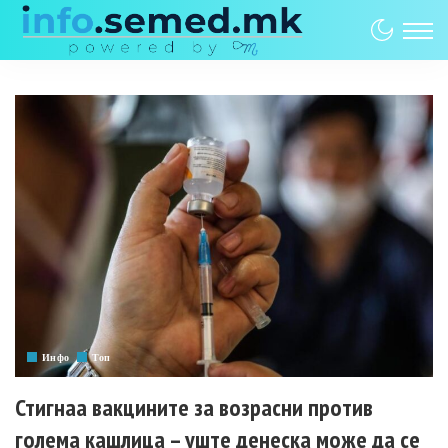
Инфо
Топ
Стигнаа вакцините за возрасни против
голема кашлица – уште денеска може да се