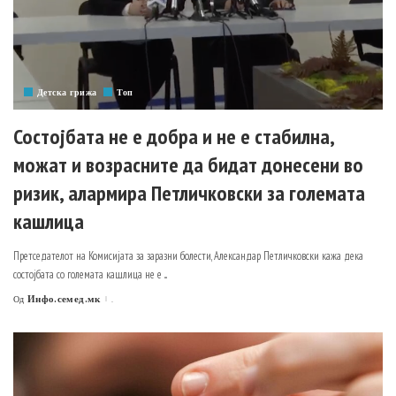
Детска грижа
Топ
Состојбата не е добра и не е стабилна,
можат и возрасните да бидат донесени во
ризик, алармира Петличковски за големата
кашлица
Претседателот на Комисијата за заразни болести, Александар Петличковски кажа дека
состојбата со големата кашлица не е
...
Инфо.семед.мк
.
Од
Posted
by