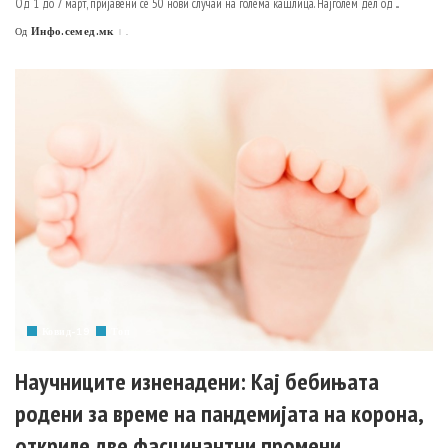
Од 1 до 7 март, пријавени се 50 нови случаи на голема кашлица. Најголем дел од
...
Инфо.семед.мк
.
Од
Posted
by
Ковид-19
Топ
Научниците изненадени: Кај бебињата
родени за време на пандемијата на корона,
откриле две фасцинантни промени