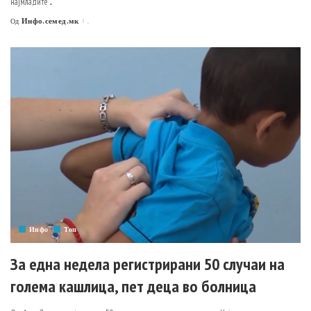
најмладите
...
Инфо.семед.мк
.
Од
Posted
by
Инфо
Топ
За една недела регистрирани 50 случаи на
голема кашлица, пет деца во болница