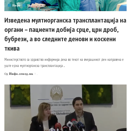
Инфо
Топ
Изведена мултиорганска трансплантација на
органи – пациенти добија срце, црн дроб,
бубрези, а во следните денови и коскени
ткива
Министерството за здравство информира дека во текот на вчерашниот ден направена е
уште една мултиорганска трансплантација
...
Инфо.семед.мк
.
Од
Posted
by