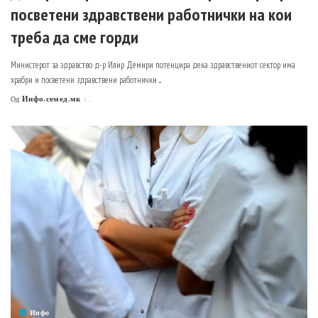
посветени здравствени работнички на кои
треба да сме горди
Министерот за здравство д-р Илир Демири потенцира дека здравствениот сектор има
храбри и посветени здравствени работнички
...
Инфо.семед.мк
.
Од
Posted
by
Инфо