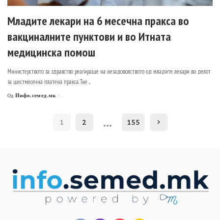
Младите лекари на 6 месечна пракса во
вакциналните пунктови и во Итната
медицинска помош
Министерството за здравство реагираше на незадоволството од младите лекари во делот
за шестмесечна платена пракса. Тие
...
Инфо.семед.мк
.
Од
Posted
by
…
1
2
155