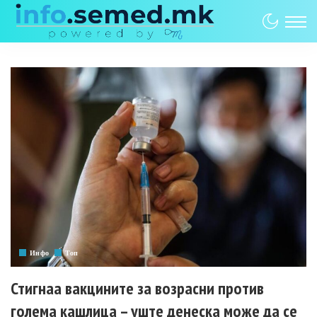
Инфо
Топ
Стигнаа вакцините за возрасни против
голема кашлица – уште денеска може да се