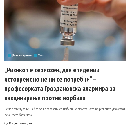
Детска грижа
Топ
„Ризикот е сериозен, две епидемии
истовремено не ни се потребни“ –
професорката Гроздановска алармира за
вакцинирање против морбили
Нема зголемување на бројот на заразени со мобили, но случувањата во регионот укажуваат
дека состојбата може
...
Инфо.семед.мк
.
Од
Posted
by