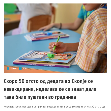
Инфо
Топ
Скоро 50 отсто од децата во Скопје се
невакцирани, неделава ќе се знаат дали
така биле пуштани во градинка
Неделава ќе се знае дали се примаат невакцинирани деца во градинките, а 50 отсто од