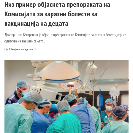
Низ пример објаснета препораката на
Комисијата за заразни болести за
вакцинација на децата
Доктор Нико Беќаровски, ја објасни препораката на Комисијата за заразни болести, која се
однесува на вакцинирањето
...
Инфо.семед.мк
.
Од
Posted
by