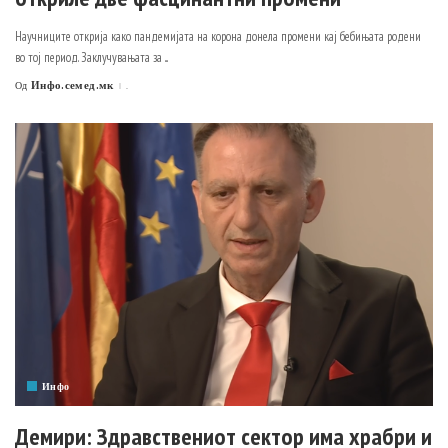
Научниците открија како пандемијата на корона донела промени кај бебињата родени
во тој период. Заклучувањата за
...
Инфо.семед.мк
.
Од
Posted
by
Инфо
Демири: Здравствениот сектор има храбри и