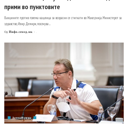
прими во пунктовите
Вакцините против голема кашлица за возрасни се стигнати во Македнија. Министерот за
здравство, Илир Демири, посочува
...
Инфо.семед.мк
.
Од
Posted
by
Детска грижа
Топ