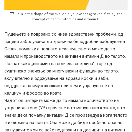
Pills in the shape of the sun, on a yellow background, flat lay, the
concept of health, vitamins and vitamin D.
Пушењето е поврзано со низа здравствени проблеми, од
срцеви заболувања до хронични белодробни заболувања.
Сепак, помалку е познато дека пушењето може да го
намали и производството на активен витамин Д во телото.
Познат како „витамин на сончева светлина“, тој е од
суштинско значење за многу важни функции во телото,
вклучително и одржување на здрави коски и заби,
поддршка на имунолошкиот систем и управување со
калциум и фосфор во крвта.
Чадот од цигарите може да го намали количеството на
ултравиолетово (УВ) зрачење што минува низ кожата, што
значи дека помалку витамин Д се произведува кога телото
е изложено на сонце. Ова може да биде особено опасно
за пушачите кои се веќе подложни на дефицит на витамин