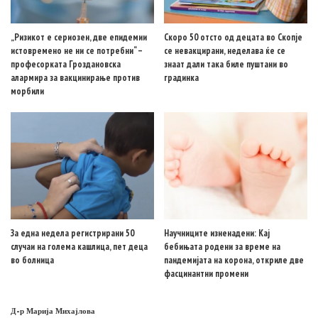
„Ризикот е сериозен, две епидемии
Скоро 50 отсто од децата во Скопје
истовремено не ни се потребни“ –
се невакцирани, неделава ќе се
професорката Гроздановска
знаат дали така биле пуштани во
алармира за вакцинирање против
градинка
морбили
За една недела регистрирани 50
Научниците изненадени: Кај
случаи на голема кашлица, пет деца
бебињата родени за време на
во болница
пандемијата на корона, откриле две
фасцинантни промени
Д-р Марија Михајлова