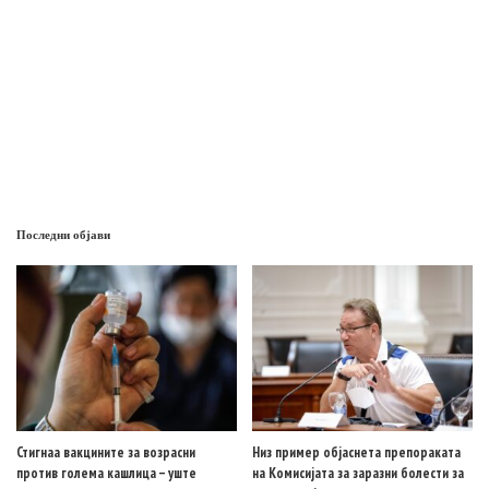
Последни објави
Стигнаа вакцините за возрасни
Низ пример објаснета препораката
против голема кашлица – уште
на Комисијата за заразни болести за