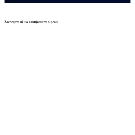
Заследете нѐ на социјалните мрежи