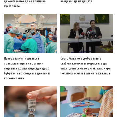
денеска може да се прими во
вакцинација на децата
пунктовите
Изведена мултиорганска
Состојбата не е добра и не е
трансплантација на органи –
стабилна, можат и возрасните да
пациенти добија срце, црн дроб,
бидат донесени во ризик, алармира
бубрези, а во следните денови и
Петличковски за големата кашлица
коскени ткива