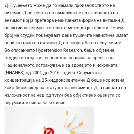
Д. Пушењето може да го намали производството на
витамин Д во телото со намалување на активноста на
ензимот кој ја претвора неактивната форма на витамин Д
во активна форма што телото може да ја користи. Голем
број на студии покажуваат дека пушачите навистина имаат
пониско ниво на витамин Д во споредба со непушачите.
Во списанието Hypertension Research, беше објавена
студија во која тие спроведоа анализа на пресек од
Националното истражување за здравјето и исхраната
(NHANES) од 2001 до 2016 година. Серумската
концентрација на 25-хидроксивитамин Д беше користена
како биомаркер за статусот на витаминот Д, а нивоата на
изложеност на чад од тутун беа објективно оценети со
серумските нивоа на котинин.