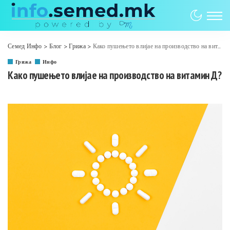
Семед Инфо
>
Блог
>
Грижа
>
Како пушењето влијае на производство на витамин Д?
Грижа
Инфо
Како пушењето влијае на производство на витамин Д?