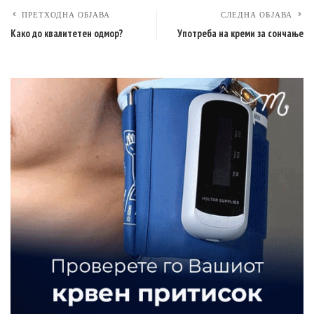
ПРЕТХОДНА ОБЈАВА
СЛЕДНА ОБЈАВА
Како до квалитетен одмор?
Употреба на креми за сончање