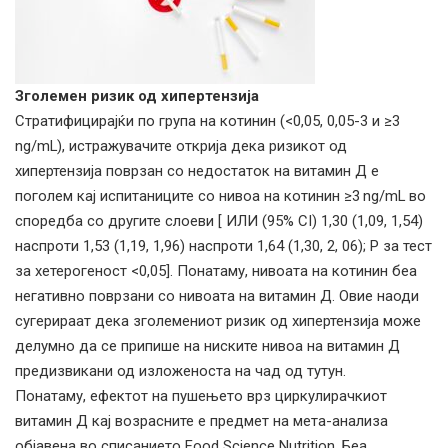
Зголемен ризик од хипертензија
Стратифицирајќи по група на котинин (<0,05, 0,05-3 и ≥3
ng/mL), истражувачите открија дека ризикот од
хипертензија поврзан со недостаток на витамин Д е
поголем кај испитаниците со нивоа на котинин ≥3 ng/mL во
споредба со другите слоеви [ ИЛИ (95% CI) 1,30 (1,09, 1,54)
наспроти 1,53 (1,19, 1,96) наспроти 1,64 (1,30, 2, 06); P за тест
за хетерогеност <0,05]. Понатаму, нивоата на котинин беа
негативно поврзани со нивоата на витамин Д. Овие наоди
сугерираат дека зголемениот ризик од хипертензија може
делумно да се припише на ниските нивоа на витамин Д
предизвикани од изложеноста на чад од тутун.
Понатаму, ефектот на пушењето врз циркулирачкиот
витамин Д кај возрасните е предмет на мета-анализа
објавена во списанието Food Science Nutrition. Беа