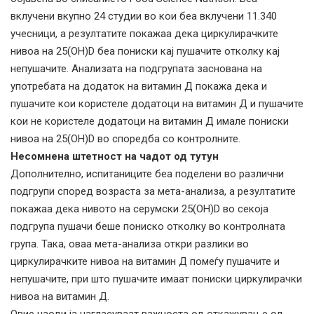
вклучени вкупно 24 студии во кои беа вклучени 11.340
учесници, а резултатите покажаа дека циркулирачките
нивоа на 25(OH)D беа пониски кај пушачите отколку кај
непушачите. Анализата на подгрупата заснована на
употребата на додаток на витамин Д покажа дека и
пушачите кои користеле додатоци на витамин Д и пушачите
кои не користеле додатоци на витамин Д имале пониски
нивоа на 25(OH)D во споредба со контролните.
Несомнена штетност на чадот од тутун
Дополнително, испитаниците беа поделени во различни
подгрупи според возраста за мета-анализа, а резултатите
покажаа дека нивото на серумски 25(OH)D во секоја
подгрупа пушачи беше пониско отколку во контролната
група. Така, оваа мета-анализа откри разлики во
циркулирачките нивоа на витамин Д помеѓу пушачите и
непушачите, при што пушачите имаат пониски циркулирачки
нивоа на витамин Д.
Овие наоди ја нагласуваат важноста од откажување од