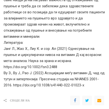
пушење и треба да се забележи дека здравствените
работници се во позиција да ги едуцираат своите пациенти
за влијанието на пушењето врз здравјето и да
промовираат здрав начин на живот, вклучително и
откажување од пушење и внесување на потребните
витамини и минерали.
Литература:
Јанг Л., Жао Х., Лиу К. и сор. Ал (2021) Однесување на
пушење и циркулирачки нивоа на витамин Д кај возрасни:
мета-анализа. Наука за храна и исхрана.
https://doi.org/10.1002/fsn3.2488
Ву З., Ву Ј., Рао Ј. (2022) Асоцијации меѓу витамин Д, чад од
тутун и хипертензија: Пресечна студија на NHANES 2001-
2016. https://doi.org/10.1038/s41440-022-01023-x
СПОДЕЛИ НА