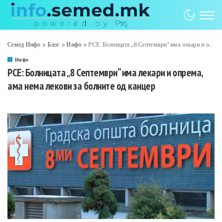
Семед Инфо
>
Блог
>
Инфо
>
РСЕ: Болницата „8 Септември“ има лекари и опрема, ама нема лекови за болните од канцер
Инфо
РСЕ: Болницата „8 Септември“ има лекари и опрема,
ама нема лекови за болните од канцер