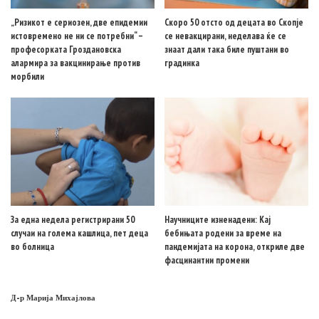
„Ризикот е сериозен, две епидемии
Скоро 50 отсто од децата во Скопје
истовремено не ни се потребни“ –
се невакцирани, неделава ќе се
професорката Гроздановска
знаат дали така биле пуштани во
алармира за вакцинирање против
градинка
морбили
За една недела регистрирани 50
Научниците изненадени: Кај
случаи на голема кашлица, пет деца
бебињата родени за време на
во болница
пандемијата на корона, откриле две
фасцинантни промени
Д-р Марија Михајлова