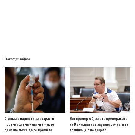
Последни објави
Стигнаа вакцините за возрасни
Низ пример објаснета препораката
против голема кашлица – уште
на Комисијата за заразни болести за
денеска може да се прими во
вакцинација на децата