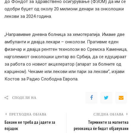
до Фондот за здравствено осигурување (ФЗОМ) да им се
одобри буџет од околу 20 милиони денари за онколошки
лекови за 2024 година.
„Направивме дневна болница за хемотерапија. Имаме две
амбуланти и двајца лекари – онколози. Пративме еден
физичар и двајца рентген технолози во Сремска Каменица,
најголемиот онколошки центар во Србија, да се едуцираат
за работа со новиот акцелератор (апарат за болните од
карцином). Чекаме или лекови или пари за лекови“, изјави
Костов за Радио Слободна Европа.
СПОДЕЛИ НА
ПРЕТХОДНА ОБЈАВА
СЛЕДНА ОБЈАВА
Банани не треба да јадете за
Термините за магнетна
појадок
резонанца ќе бидат објавувани