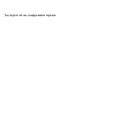
Заследете нѐ на социјалните мрежи