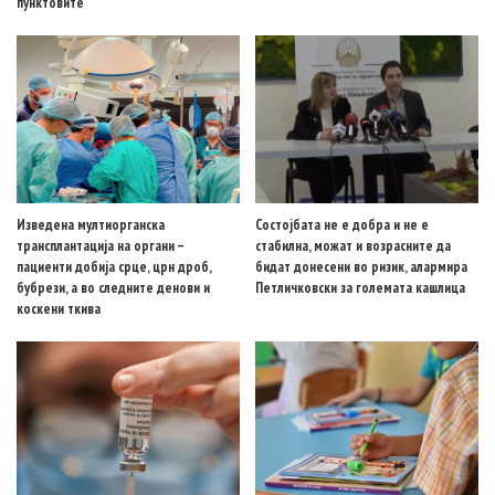
пунктовите
Изведена мултиорганска
Состојбата не е добра и не е
трансплантација на органи –
стабилна, можат и возрасните да
пациенти добија срце, црн дроб,
бидат донесени во ризик, алармира
бубрези, а во следните денови и
Петличковски за големата кашлица
коскени ткива