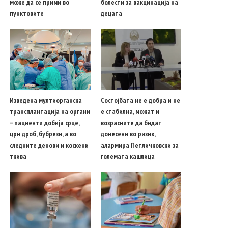
може да се прими во
болести за вакцинација на
пунктовите
децата
Изведена мултиорганска
Состојбата не е добра и не
трансплантација на органи
е стабилна, можат и
– пациенти добија срце,
возрасните да бидат
црн дроб, бубрези, а во
донесени во ризик,
следните денови и коскени
алармира Петличковски за
ткива
големата кашлица