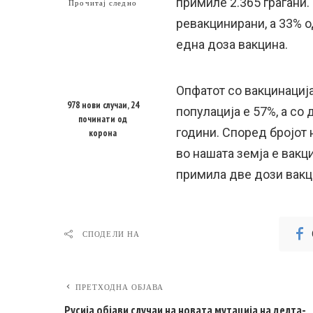
примиле 2.365 граѓани.
Прочитај следно
ревакцинирани, а 33% о
една доза вакцина.
Опфатот со вакцинација
978 нови случаи, 24
популација е 57%, а со
починати од
години. Според бројот 
корона
во нашата земја е вакц
примила две дози вакц
СПОДЕЛИ НА
ПРЕТХОДНА ОБЈАВА
Русија објави случаи на новата мутација на делта-