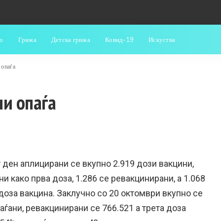
о
Грижа
Детска грижа
Ковид-19
Искуства
 опаѓа
ни опаѓа
 ден аплицирани се вкупно 2.919 дози вакцини,
и како прва доза, 1.286 се ревакцинирани, а 1.068
доза вакцина. Заклучно со 20 октомври вкупно се
аѓани, ревакцинирани се 766.521 а трета доза