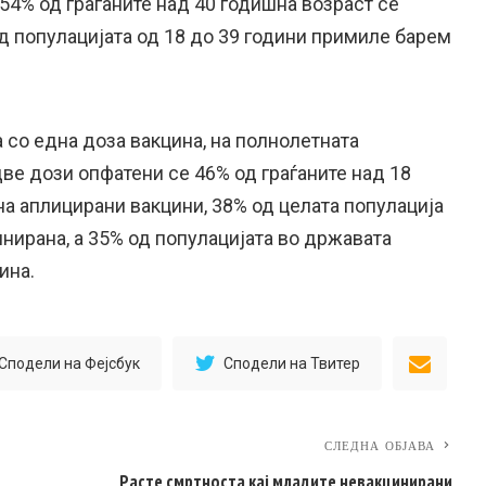
 54% од граѓаните над 40 годишна возраст се
д популацијата од 18 до 39 години примиле барем
 со една доза вакцина, на полнолетната
 две дози опфатени се 46% од граѓаните над 18
на аплицирани вакцини, 38% од целата популација
инирана, а 35% од популацијата во државата
ина.
Сподели на Фејсбук
Сподели на Твитер
СЛЕДНА ОБЈАВА
Расте смртноста кај младите невакцинирани