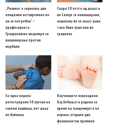
„Ризикот е сериозен, две
Скоро 50 отсто од децата
епидемии истовремено не
во Скопје се невакцирани,
ни се потребни“ –
неделава ќе се знаат дали
професорката
така биле пуштани во
Гроздановска алармира за
градинка
вакцинирање против
морбили
За една недела
Научниците изненадени:
регистрирани 50 случаи на
Кај бебињата родени за
голема кашлица, пет деца
време на пандемијата на
во болница
корона, откриле две
фасцинантни промени