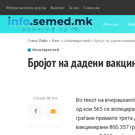
Избери матичен доктор
Контакт
За нас
Семед.мк
Почетна
Инф
Семед Инфо
>
Блог
>
Uncategorized
>
Бројот на дадени вакцини
Uncategorized
Бројот на дадени вакци
СПОДЕЛИ НА
Во текот на вчерашниот
од кои 565 се аплициран
граѓани примиле трета 
вакцинирани 800.357 гр