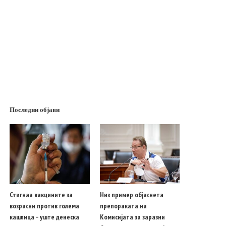
Последни објави
Стигнаа вакцините за
Низ пример објаснета
возрасни против голема
препораката на
кашлица – уште денеска
Комисијата за заразни