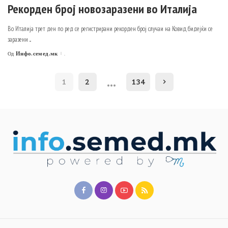
Рекорден број новозаразени во Италија
Во Италија трет ден по ред се регистрирани рекорден број случаи на Ковид, бидејќи се
заразени
...
Инфо.семед.мк
.
Од
Posted
by
…
1
2
134