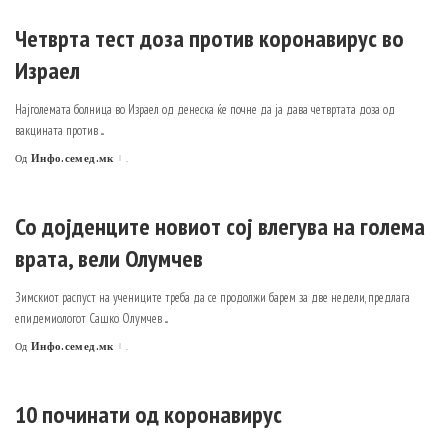
Четврта тест доза против коронавирус во
Израел
Најголемата болница во Израел од денеска ќе почне да ја дава четвртата доза од
вакцината против
...
Инфо.семед.мк
.
Од
Posted
by
Со дојденците новиот сој влегува на голема
врата, вели Олумчев
Зимскиот распуст на учениците треба да се продолжи барем за две недели, предлага
епидемиологот Сашко Олумчев
...
Инфо.семед.мк
.
Од
Posted
by
10 починати од коронавирус