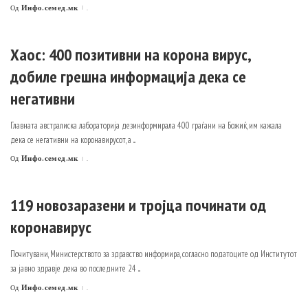
Инфо.семед.мк
.
Од
Posted
by
Хаос: 400 позитивни на корона вирус,
добиле грешна информација дека се
негативни
Главната австралиска лабораторија дезинформирала 400 граѓани на Божиќ, им кажала
дека се негативни на коронавирусот, а
...
Инфо.семед.мк
.
Од
Posted
by
119 новозаразени и тројца починати од
коронавирус
Почитувани, Министерството за здравство информира, согласно податоците од Институтот
за јавно здравје дека во последните 24
...
Инфо.семед.мк
.
Од
Posted
by