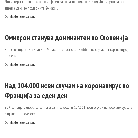
Министерството за здравство информира, согласно податоците од Институтот за јавно
здравје дека во последните 24 часа:
...
Инфо.семед.мк
.
Од
Posted
by
Омикрон станува доминантен во Словенија
Во Словенија во изминатите 24 часа се регистрирани 666 нови случаи на коронавирус,
што е за
...
Инфо.семед.мк
.
Од
Posted
by
Над 104.000 нови случаи на коронавирус во
Франција за еден ден
Во Франција денеска се регистрирани рекордни 104.611 нови случаи на коронавирус, што
е првпат од почетокот
...
Инфо.семед.мк
.
Од
Posted
by