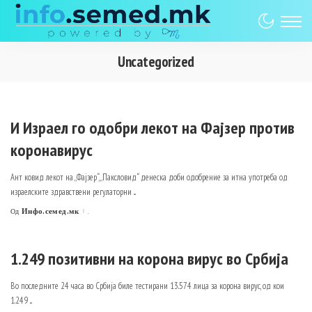
Uncategorized
И Израел го одобри лекот на Фајзер против
коронавирус
Ант ковид лекот на „Фајзер“, „Паксловид“ денеска доби одобрение за итна употреба од
израелските здравствени регулаторни
...
Инфо.семед.мк
.
Од
Posted
by
1.249 позитивни на корона вирус во Србија
Во последните 24 часа во Србија биле тестирани 13.574 лица за корона вирус, од кои
1.249
...