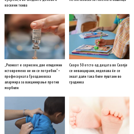
коскени ткива
„Ризикот е сериозен, две епидемии
Скоро 50 отсто од децата во Скопје
истовремено не ни се потребни“ –
се невакцирани, неделава ќе се
професорката Гроздановска
знаат дали така биле пуштани во
алармира за вакцинирање против
градинка
морбили