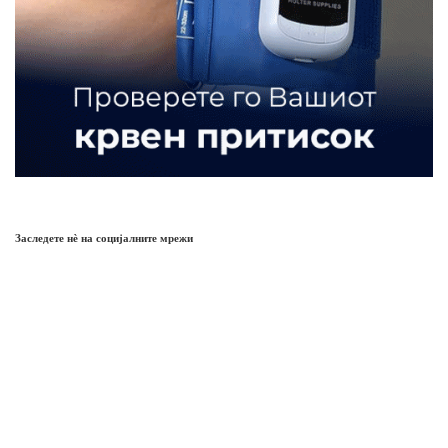
Заследете нѐ на социјалните мрежи