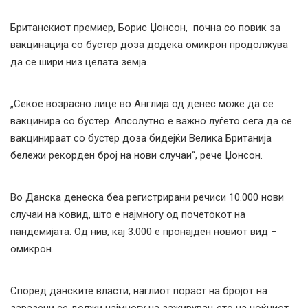
Британскиот премиер, Борис Џонсон, почна со повик за
вакцинација со бустер доза додека омикрон продолжува
да се шири низ целата земја.
„Секое возрасно лице во Англија од денес може да се
вакцинира со бустер. Апсолутно е важно луѓето сега да се
вакцинираат со бустер доза бидејќи Велика Британија
бележи рекорден број на нови случаи“, рече Џонсон.
Во Данска денеска беа регистрирани речиси 10.000 нови
случаи на ковид, што е најмногу од почетокот на
пандемијата. Од нив, кај 3.000 е пронајден новиот вид –
омикрон.
Според данските власти, наглиот пораст на бројот на