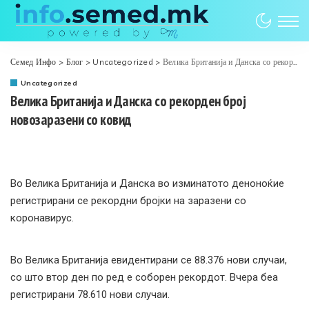
Семед Инфо
>
Блог
>
Uncategorized
>
Велика Британија и Данска со рекорден број новозаразени со ковид
Uncategorized
Велика Британија и Данска со рекорден број
новозаразени со ковид
Во Велика Британија и Данска во изминатото деноноќие
регистрирани се рекордни бројки на заразени со
коронавирус.
Во Велика Британија евидентирани се 88.376 нови случаи,
со што втор ден по ред е соборен рекордот. Вчера беа
регистрирани 78.610 нови случаи.