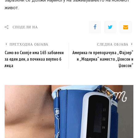
заразени се должи најмногу на заживувањето на ноќниот
живот.
СПОДЕЛИ НА
ПРЕТХОДНА ОБЈАВА
СЛЕДНА ОБЈАВА
Само во Скопје има 165 заболени
Америка ги препорачува „Фајзер“
за еден ден, а починаа вкупно 6
и „Модерна“ наместо „Џонсон и
лица
Џонсон“