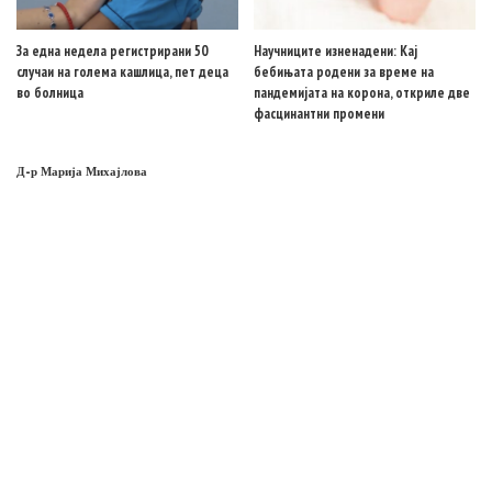
За една недела регистрирани 50
Научниците изненадени: Кај
случаи на голема кашлица, пет деца
бебињата родени за време на
во болница
пандемијата на корона, откриле две
фасцинантни промени
Д-р Марија Михајлова