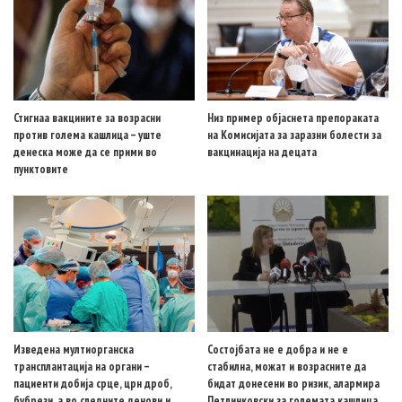
Стигнаа вакцините за возрасни
Низ пример објаснета препораката
против голема кашлица – уште
на Комисијата за заразни болести за
денеска може да се прими во
вакцинација на децата
пунктовите
Изведена мултиорганска
Состојбата не е добра и не е
трансплантација на органи –
стабилна, можат и возрасните да
пациенти добија срце, црн дроб,
бидат донесени во ризик, алармира
бубрези, а во следните денови и
Петличковски за големата кашлица