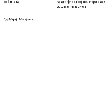
во болница
пандемијата на корона, откриле две
фасцинантни промени
Д-р Марија Михајлова