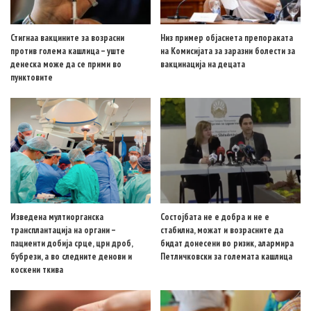
Стигнаа вакцините за возрасни
Низ пример објаснета препораката
против голема кашлица – уште
на Комисијата за заразни болести за
денеска може да се прими во
вакцинација на децата
пунктовите
Изведена мултиорганска
Состојбата не е добра и не е
трансплантација на органи –
стабилна, можат и возрасните да
пациенти добија срце, црн дроб,
бидат донесени во ризик, алармира
бубрези, а во следните денови и
Петличковски за големата кашлица
коскени ткива