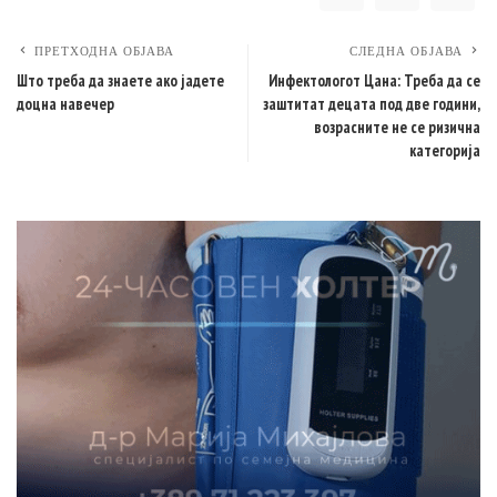
ПРЕТХОДНА ОБЈАВА
СЛЕДНА ОБЈАВА
Што треба да знаете ако јадете
Инфектологот Цана: Треба да се
доцна навечер
заштитат децата под две години,
возрасните не се ризична
категорија