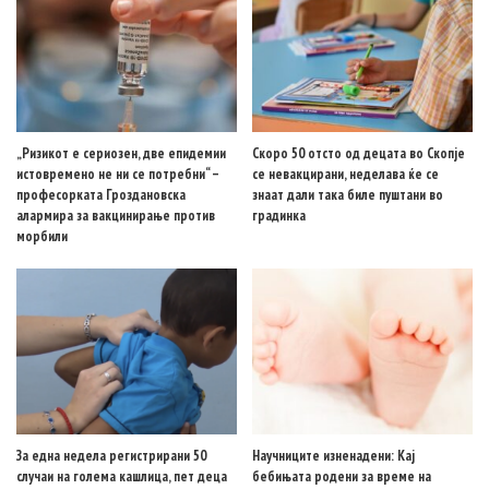
„Ризикот е сериозен, две епидемии
Скоро 50 отсто од децата во Скопје
истовремено не ни се потребни“ –
се невакцирани, неделава ќе се
професорката Гроздановска
знаат дали така биле пуштани во
алармира за вакцинирање против
градинка
морбили
За една недела регистрирани 50
Научниците изненадени: Кај
случаи на голема кашлица, пет деца
бебињата родени за време на