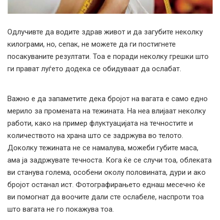
Одлучивте да водите здрав живот и да загубите неколку
килограми, но, сепак, не можете да ги постигнете
посакуваните резултати. Тоа е поради неколку грешки што
ги прават луѓето додека се обидуваат да ослабат.
Важно е да запаметите дека бројот на вагата е само едно
мерило за промената на тежината. На неа влијаат неколку
работи, како на пример флуктуацијата на течностите и
количеството на храна што се задржува во телото.
Доколку тежината не се намалува, можеби губите маса,
ама ја задржувате течноста. Кога ќе се случи тоа, облеката
ви станува голема, особени околу половината, дури и ако
бројот останал ист. Фотографирањето еднаш месечно ќе
ви помогнат да воочите дали сте ослабеле, наспроти тоа
што вагата не го покажува тоа.