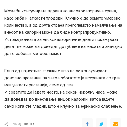
Можеби консумирате здрава но висококалорична храна,
како риба и јаткасти плодови. Клучно е да земате умерено
количество, а од друга страна преголемото намалување на
внесот на калории може да биде контрапродуктивно.
Истражувањата за нискокалаоричните диети покажуваат
дека тие може да доведат до губење на масата и значајно
да го забават метаболизмот.
Една од најчестите грешки е што не се консумираат
доволно протеини, па затоа збогатете ја исхраната со грав,
мешункасти растенија, семе од лен.
И советите да јадете често, на секои неколку часа, може
да доведат до внесување вишок калории, затоа јадете
само кога сте гладни, што е клучно за ефикасно слабеење.
СПОДЕЛИ НА