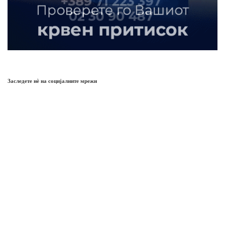
Заследете нѐ на социјалните мрежи