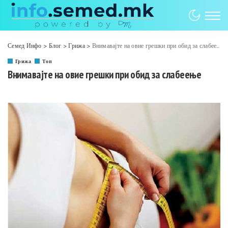
Семед Инфо
>
Блог
>
Грижа
>
Внимавајте на овие грешки при обид за слабеење
Грижа
Топ
Внимавајте на овие грешки при обид за слабеење