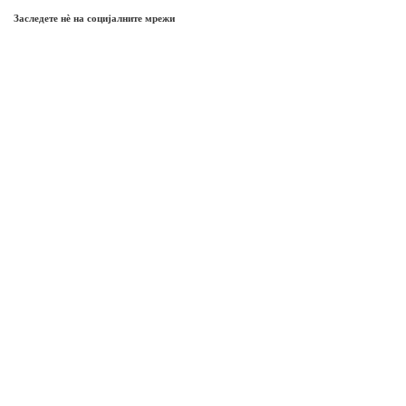
Заследете нѐ на социјалните мрежи