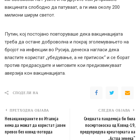
вакцината слободно да патуваат, а ги има околу 200
милиони ширум светот.
Путин, кој постојано повторуваше дека вакцинацијата
треба да остане доброволна и покрај зголемувањето на
бројот на инфекции во Русија, денеска нагласи дека
властите користат „убедување, а не притисок“ и се борат
против предрасудите и митовите кои предизвикуваат
аверзија кон вакцинацијата.
СПОДЕЛИ НА
ПРЕТХОДНА ОБЈАВА
СЛЕДНА ОБЈАВА
Невакцинираните во Италија
Следната пандемија би била
нема да можат да користат јавен
посмртоносна од Ковид-19,
превоз без ковид-потврда
предупредува креаторката на
„Астра зенека“