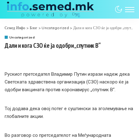
Семед Инфо
>
Блог
>
Uncategorized
>
Дали и кога СЗО ќе ја одобри „спутник В“
Uncategorized
Дали и кога СЗО ќе ја одобри „спутник В“
Рускиот претседател Владимир Путин изрази надеж дека
Светската здравствена организација (СЗО) наскоро ќе ја
одобри вакцината против коронавирус „спутник В“.
Тој додава дека овој потег е суштински за зголемување на
глобалните акции.
Во разговор со претседателот на Меѓународната