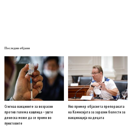
Последни објави
Стигнаа вакцините за возрасни
Низ пример објаснета препораката
против голема кашлица – уште
на Комисијата за заразни болести за
денеска може да се прими во
вакцинација на децата
пунктовите