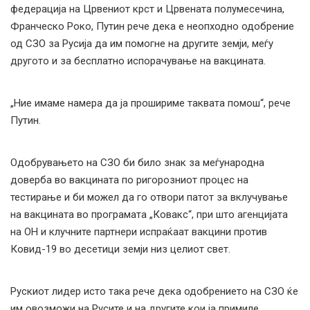
федерација на Црвениот крст и Црвената полумесечина,
Франческо Роко, Путин рече дека е неопходно одобрение
од СЗО за Русија да им помогне на другите земји, меѓу
другото и за бесплатно испорачување на вакцината.
„Ние имаме намера да ја прошириме таквата помош“, рече
Путин.
Одобрувањето на СЗО би било знак за меѓународна
доверба во вакцината по ригорозниот процес на
тестирање и би можел да го отвори патот за вклучување
на вакцината во програмата „Ковакс“, при што агенцијата
на ОН и клучните партнери испраќаат вакцини против
Ковид-19 во десетици земји низ целиот свет.
Рускиот лидер исто така рече дека одобрението на СЗО ќе
им овозможи на Русите и на другите кои ја примиле