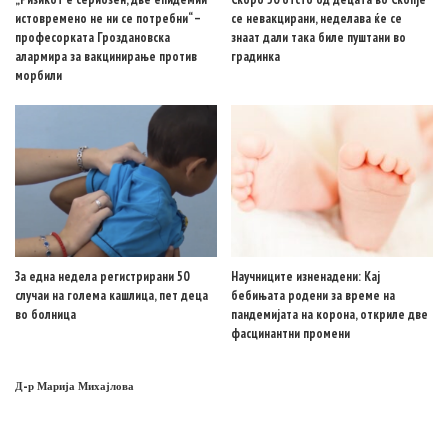
истовремено не ни се потребни“ –
се невакцирани, неделава ќе се
професорката Гроздановска
знаат дали така биле пуштани во
алармира за вакцинирање против
градинка
морбили
За една недела регистрирани 50
Научниците изненадени: Кај
случаи на голема кашлица, пет деца
бебињата родени за време на
во болница
пандемијата на корона, откриле две
фасцинантни промени
Д-р Марија Михајлова