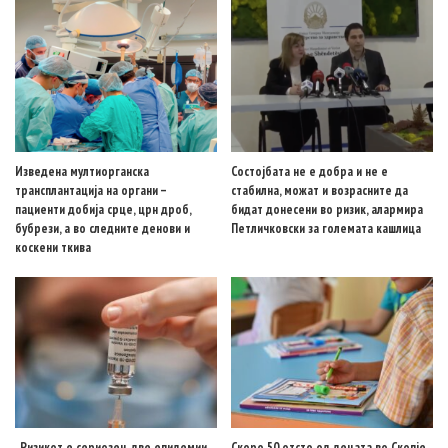
Изведена мултиорганска
Состојбата не е добра и не е
трансплантација на органи –
стабилна, можат и возрасните да
пациенти добија срце, црн дроб,
бидат донесени во ризик, алармира
бубрези, а во следните денови и
Петличковски за големата кашлица
коскени ткива
„Ризикот е сериозен, две епидемии
Скоро 50 отсто од децата во Скопје