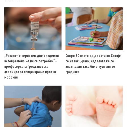
„Ризикот е сериозен, две епидемии
Скоро 50 отсто од децата во Скопје
истовремено не ни се потребни“ –
се невакцирани, неделава ќе се
професорката Гроздановска
знаат дали така биле пуштани во
алармира за вакцинирање против
градинка
морбили