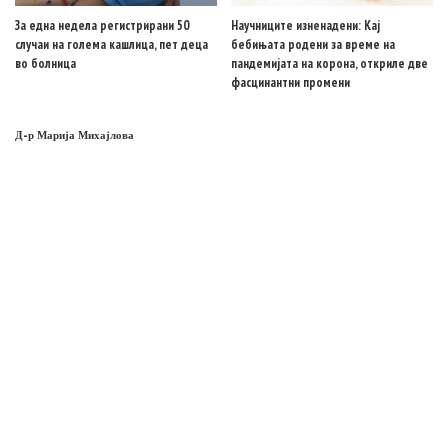
За една недела регистрирани 50
Научниците изненадени: Кај
случаи на голема кашлица, пет деца
бебињата родени за време на
во болница
пандемијата на корона, откриле две
фасцинантни промени
Д-р Марија Михајлова