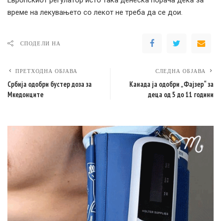
Европскиот регулатор исто така денеска порача дека за
време на лекувањето со лекот не треба да се дои.
СПОДЕЛИ НА
ПРЕТХОДНА ОБЈАВА
СЛЕДНА ОБЈАВА
Србија одобри бустер доза за
Канада ја одобри „Фајзер“ за
Мкедонците
деца од 5 до 11 години