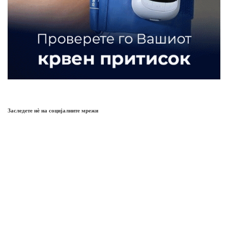
Заследете нѐ на социјалните мрежи