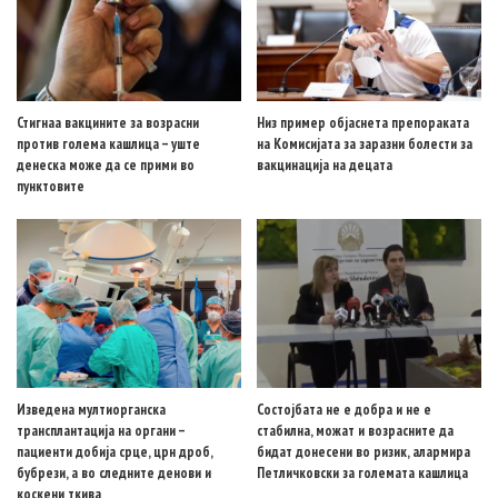
Стигнаа вакцините за возрасни
Низ пример објаснета препораката
против голема кашлица – уште
на Комисијата за заразни болести за
денеска може да се прими во
вакцинација на децата
пунктовите
Изведена мултиорганска
Состојбата не е добра и не е
трансплантација на органи –
стабилна, можат и возрасните да
пациенти добија срце, црн дроб,
бидат донесени во ризик, алармира
бубрези, а во следните денови и
Петличковски за големата кашлица
коскени ткива