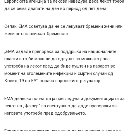
Европската агенција за лекови наведува дека лекот треба
да се зема двапати на ден во период од пет дена.
Сепак, ЕМА советува да не се лекуваат бремени жени или
жени што планираат бременост.
„ЕМА издаде препорака за поддршка на националните
власти што би можеле да одлучат за можната рана
употреба на лекот пред да биде пуштен на пазарот во
момент на зголемените инфекции и смртни случаи од
Ковид-19 во ЕУ“, порача европскиот регулатор.
ЕМА денеска почна да ја прегледува и документацијата за
лекот на „Фајзер“ за евентуално да даде препораки за
неговата употреба пред одобрувањето.