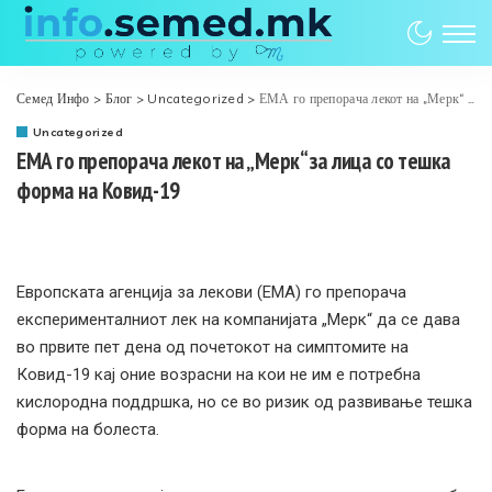
Семед Инфо
>
Блог
>
Uncategorized
>
ЕМА го препорача лекот на „Мерк“ за лица со тешка форма на Ковид-19
Uncategorized
ЕМА го препорача лекот на „Мерк“ за лица со тешка
форма на Ковид-19
Европската агенција за лекови (ЕМА) го препорача
експерименталниот лек на компанијата „Мерк“ да се дава
во првите пет дена од почетокот на симптомите на
Ковид-19 кај оние возрасни на кои не им е потребна
кислородна поддршка, но се во ризик од развивање тешка
форма на болеста.