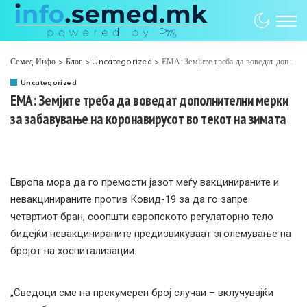
Семед Инфо
>
Блог
>
Uncategorized
>
ЕМА: Земјите треба да воведат дополнителни мерки за забавување на коронавирусот во текот на зимата
Uncategorized
ЕМА: Земјите треба да воведат дополнителни мерки
за забавување на коронавирусот во текот на зимата
Европа мора да го премости јазот меѓу вакцинираните и
невакцинираните против Ковид-19 за да го запре
четвртиот бран, соопшти европското регулаторно тело
бидејќи невакцинираните предизвикуваат зголемување на
бројот на хоспитализации.
„Сведоци сме на прекумерен број случаи – вклучувајќи