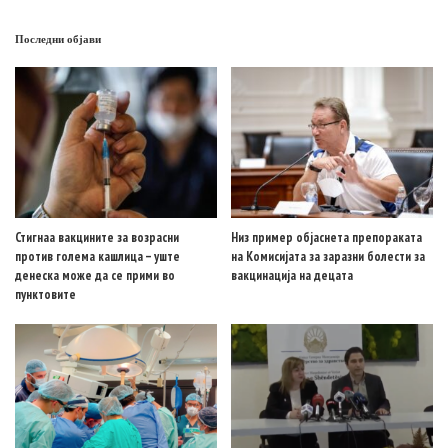
Последни објави
Стигнаа вакцините за возрасни
Низ пример објаснета препораката
против голема кашлица – уште
на Комисијата за заразни болести за
денеска може да се прими во
вакцинација на децата
пунктовите