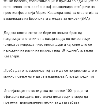
тешки болести, хоспитализации и приеми во единиците за
интензивна нега, особено кај невакцинираните“, рече на
прес-конференција Марко Кавалери, шеф за стратегија за
вакцинација на Европската агенција за лекови (ЕМА).
Додека континентот се бори со новиот бран од
пандемијата, стапките на вакцинација во некои земји
членки се неприфатливо ниски, дури и кај оние што се
изложени на ризик на возраст над 50 години“, истакна
Кавалери.
„Треба да го премостиме тој јаз и да се погрижиме што е
можно повеќе луѓе да се вакцинираат“, предупреди тој.
Италијанецот потсети дека не постои 100 проценти
ефикасна вакцина, што значи дека земјите мора да
преземат дополнителни мерки за да ја забават