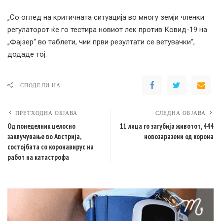
„Со оглед на критичната ситуација во многу земји членки
регулаторот ќе го тестира новиот лек против Ковид-19 на
„Фајзер“ во таблети, чии први резултати се ветувачки“,
додаде тој.
СПОДЕЛИ НА
ПРЕТХОДНА ОБЈАВА
СЛЕДНА ОБЈАВА
Од понеделник целосно
11 лица го загубија животот, 444
заклучување во Австрија,
новозаразени од корона
состојбата со коронавирус на
работ на катастрофа