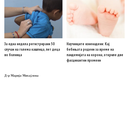
За една недела регистрирани 50
Научниците изненадени: Кај
случаи на голема кашлица, пет деца
бебињата родени за време на
во болница
пандемијата на корона, откриле две
фасцинантни промени
Д-р Марија Михајлова