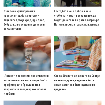
Изведена мултиорганска
Состојбата не е добра и не е
трансплантација на органи –
стабилна, можат и возрасните да
пациенти добија срце, црн дроб,
бидат донесени во ризик, алармира
бубрези, а во следните денови и
Петличковски за големата кашлица
коскени ткива
„Ризикот е сериозен, две епидемии
Скоро 50 отсто од децата во Скопје
истовремено не ни се потребни“ –
се невакцирани, неделава ќе се
професорката Гроздановска
знаат дали така биле пуштани во
алармира за вакцинирање против
градинка
морбили