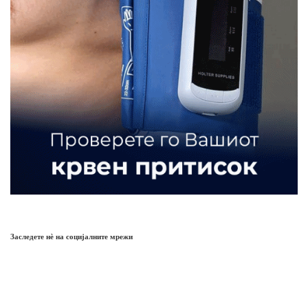
Заследете нѐ на социјалните мрежи