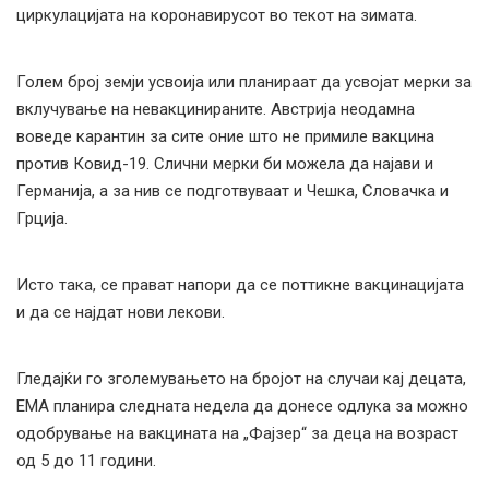
циркулацијата на коронавирусот во текот на зимата.
Голем број земји усвоија или планираат да усвојат мерки за
вклучување на невакцинираните. Австрија неодамна
воведе карантин за сите оние што не примиле вакцина
против Ковид-19. Слични мерки би можела да најави и
Германија, а за нив се подготвуваат и Чешка, Словачка и
Грција.
Исто така, се прават напори да се поттикне вакцинацијата
и да се најдат нови лекови.
Гледајќи го зголемувањето на бројот на случаи кај децата,
ЕМА планира следната недела да донесе одлука за можно
одобрување на вакцината на „Фајзер“ за деца на возраст
од 5 до 11 години.