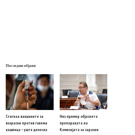
Последни објави
Стигнаа вакцините за
Низ пример објаснета
возрасни против голема
препораката на
кашлица – уште денеска
Комисијата за заразни