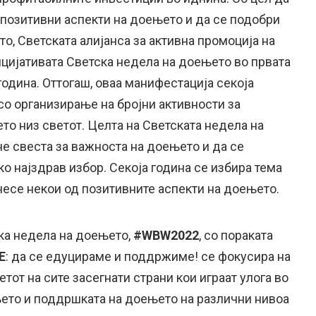
 позитивни аспекти на доењето и да се подобри
о, Светската алијанса за активна промоција на
ицијативата Светска недела на доењето во првата
година. Оттогаш, оваа манифестација секоја
со организирање на бројни активности за
о низ светот. Целта на Светската недела на
е свеста за важноста на доењето и да се
 најздрав избор. Секоја година се избира тема
несе некои од позитивните аспекти на доењето.
ка недела на доењето,
#WBW2022
, со пораката
Е
: да се едуцираме и поддржиме! се фокусира на
тот на сите засегнати страни кои играат улога во
ето и поддршката на доењето на различни нивоа