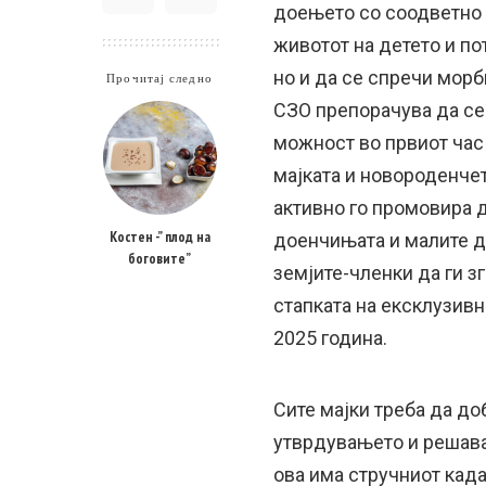
доењето со соодветно 
животот на детето и по
но и да се спречи морб
Прочитај следно
СЗО препорачува да се
можност во првиот час 
мајката и новороденчет
активно го промовира д
Костен -” плод на
доенчињата и малите д
боговите”
земјите-членки да ги 
стапката на ексклузивн
2025 година.
Сите мајки треба да до
утврдувањето и решава
ова има стручниот када