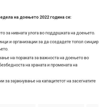
недела на доењето 2022 година се:
то за нивната улога во поддршката на доењето.
инци и организации за да создадете топол синџир
ето.
ање на пораката за важноста на доењето во
безбедноста на храната и промената на
и за зајакнување на капацитетот на засегнатите