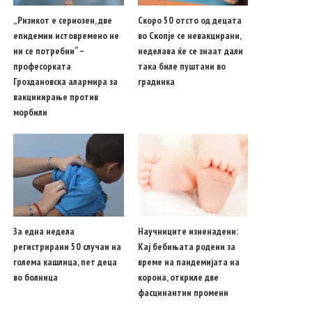
„Ризикот е сериозен, две
Скоро 50 отсто од децата
епидемии истовремено не
во Скопје се невакцирани,
ни се потребни“ –
неделава ќе се знаат дали
професорката
така биле пуштани во
Гроздановска алармира за
градинка
вакцинирање против
морбили
За една недела
Научниците изненадени:
регистрирани 50 случаи на
Кај бебињата родени за
голема кашлица, пет деца
време на пандемијата на
во болница
корона, откриле две
фасцинантни промени