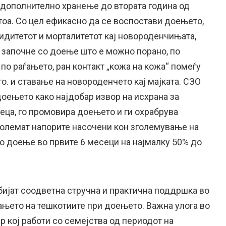
дополнително хранење до втората година од
тоа. Со цел ефикасно да се воспостави доењето,
идитетот и морталитетот кај новороденчињата,
 започне со доење што е можно порано, по
по раѓањето, ран контакт „кожа на кожа“ помеѓу
о. и ставање на новороденчето кај мајката. СЗО
оењето како најдобар извор на исхрана за
еца, го промовира доењето и ги охрабрува
зголемат напорите насочени кон зголемување на
о доење во првите 6 месеци на најмалку 50% до
бијат соодветна стручна и практична поддршка во
њето на тешкотиите при доењето. Важна улога во
р кој работи со семејства од периодот на