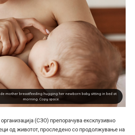
de mother breastfeeding hugging her newborn baby sitting in bed at
morning. Copy space.
 организација (СЗО) препорачува ексклузивно
еци од животот, проследено со продолжување на