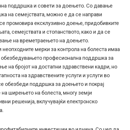
чна поддршка и совети за доењето. Со давање
а на семејствата, можно е да се направи
 се промовира ексклузивно доење, придобивките
та, семејствата и стопанството, како и да се
вање на времетраењето на доењето.
и неопходните мерки за контрола на болеста имаа
з обезбедувањето професионална поддршка за
ње на бројот на достапни здравствени кадри, но
апноста на здравствените услуги и услуги во
 се обезбеди поддршка за доењето и покрај
 на ширењето на болеста, многу земји
вни решенија, вклучувајќи електронско
а.
профитабилните инвестиции во иднина. Со цел да