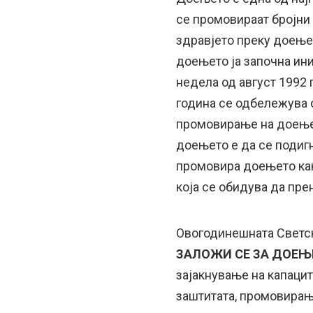
се промовираат бројни
здравјето преку доењет
доењето ја започна ин
недела од август 1992 
година се одбележува 
промовирање на доењет
доењето е да се подигн
промовира доењето како
која се обидува да пре
Овогодинешната Светс
ЗАЛОЖИ СЕ ЗА ДОЕЊ
зајакнување на капаците
заштитата, промовирањ