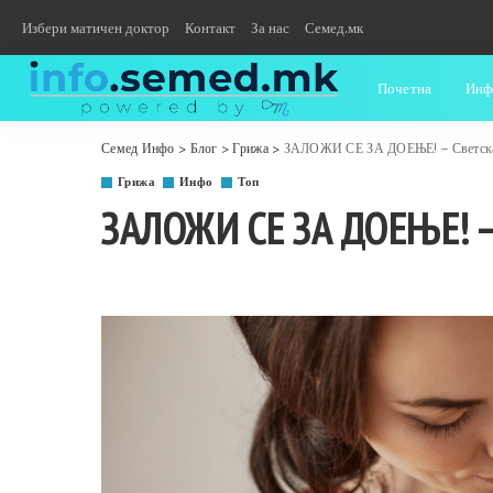
Избери матичен доктор
Контакт
За нас
Семед.мк
Почетна
Инф
Семед Инфо
>
Блог
>
Грижа
>
ЗАЛОЖИ СЕ ЗА ДОЕЊЕ! – Светска 
Грижа
Инфо
Топ
ЗАЛОЖИ СЕ ЗА ДОЕЊЕ! –