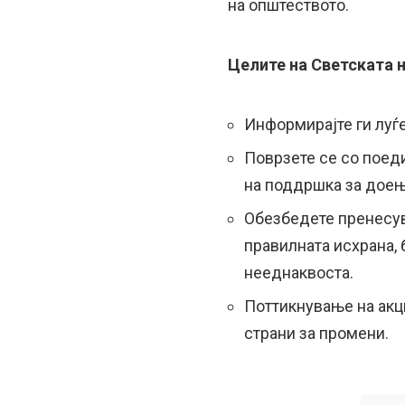
на општеството.
Целите на Светската 
Информирајте ги луѓе
Поврзете се со поед
на поддршка за доењ
Обезбедете пренесув
правилната исхрана, 
нееднаквоста.
Поттикнување на акци
страни за промени.