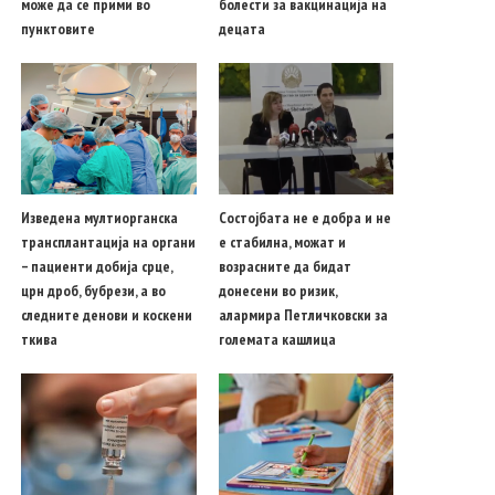
може да се прими во
болести за вакцинација на
пунктовите
децата
Изведена мултиорганска
Состојбата не е добра и не
трансплантација на органи
е стабилна, можат и
– пациенти добија срце,
возрасните да бидат
црн дроб, бубрези, а во
донесени во ризик,
следните денови и коскени
алармира Петличковски за
ткива
големата кашлица