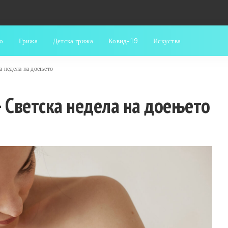
о
Грижа
Детска грижа
Ковид-19
Искуства
недела на доењето
 Светска недела на доењето