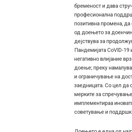
бременост и дава стру
професионална поддршк
позитивна промена, да
од доењето за доенчиња
дејствува за продолжу
Пандемијата CoVID-19 
негативно влијание вр
доење; преку намалува
и ограничување на дост
заедницата. Со цел да
мерките за спречување
имплементираа иновати
советување и поддршк
Доењето е една од нај