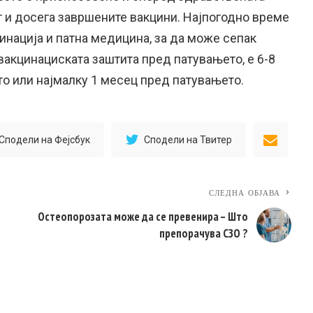
т и досега завршените вакцини. Најпогодно време
инација и патна медицина, за да може сепак
вакцинациската заштита пред патувањето, е 6-8
о или најмалку 1 месец пред патувањето.
Сподели на Фејсбук
Сподели на Твитер
СЛЕДНА ОБЈАВА
Остеопорозата може да се превенира – Што
препорачува СЗО ?