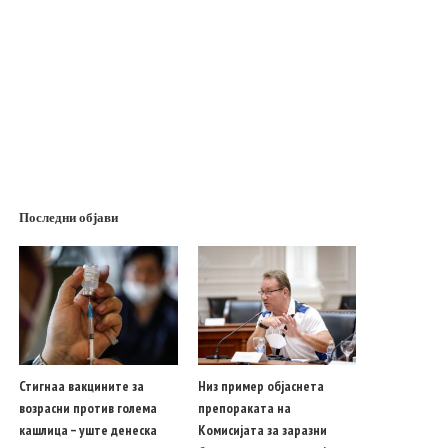
Последни објави
Стигнаа вакцините за
Низ пример објаснета
возрасни против голема
препораката на
кашлица – уште денеска
Комисијата за заразни