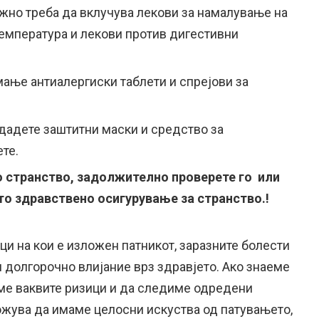
ужно треба да вклучува лекови за намалување на
температура и лекови против дигестивни
мање антиалергиски таблети и спрејови за
одадете заштитни маски и средство за
те.
о странство, задолжително проверете го или
то здравствено осигурување за странство.!
ци на кои е изложен патникот, заразните болести
 долгорочно влијание врз здравјето. Ако знаеме
ме ваквите ризици и да следиме одредени
можува да имаме целосни искуства од патувањето,