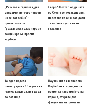
„Ризикот е сериозен, две
Скоро 50 отсто од децата
епидемии истовремено не
во Скопје се невакцирани,
ни се потребни“ –
неделава ќе се знаат дали
професорката
така биле пуштани во
Гроздановска алармира за
градинка
вакцинирање против
морбили
За една недела
Научниците изненадени:
регистрирани 50 случаи на
Кај бебињата родени за
голема кашлица, пет деца
време на пандемијата на
во болница
корона, откриле две
фасцинантни промени