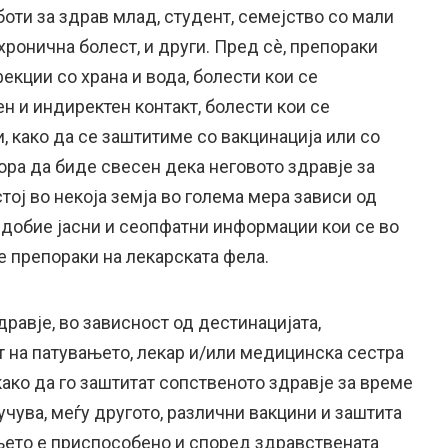
боти за здрав млад, студент, семејство со мали
 хронична болест, и други. Пред сè, препораки
фекции со храна и вода, болести кои се
н и индиректен контакт, болести кои се
, како да се заштитиме со вакцинација или со
ора да биде свесен дека неговото здравје за
тој во некоја земја во голема мера зависи од
да добие јасни и сеопфатни информации кои се во
е препораки на лекарската фела.
дравје, во зависност од дестинацијата,
 на патувањето, лекар и/или медицинска сестра
како да го заштитат сопственото здравје за време
учува, меѓу другото, различни вакцини и заштита
њето е приспособено и според здравствената