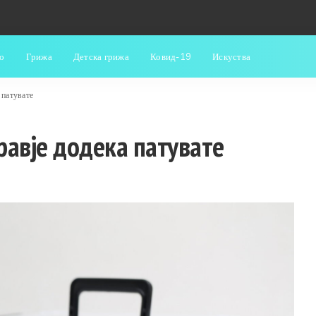
о
Грижа
Детска грижа
Ковид-19
Искуства
 патувате
равје додека патувате