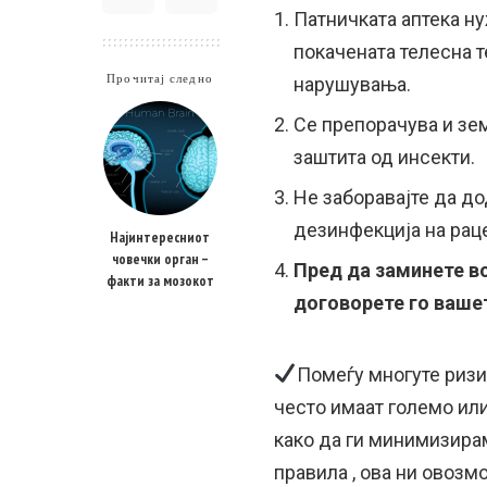
Патничката аптека н
покачената телесна 
Прочитај следно
нарушувања.
Се препорачува и зе
заштита од инсекти.
Не заборавајте да д
дезинфекција на раце
Најинтересниот
човечки орган –
Пред да заминете в
факти за мозокот
договорете го ваше
Помеѓу многуте ризи
често имаат големо или
како да ги минимизира
правила , ова ни овоз