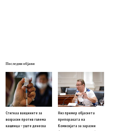
Последни објави
Стигнаа вакцините за
Низ пример објаснета
возрасни против голема
препораката на
кашлица – уште денеска
Комисијата за заразни