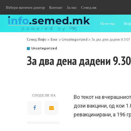
Избери матичен доктор
Контакт
За нас
Семед.мк
Почетна
Инф
Семед Инфо
>
Блог
>
Uncategorized
>
За два дена дадени 9.307
Uncategorized
За два дена дадени 9.3
СПОДЕЛИ НА
Во текот на вчерашниот
дози вакцини, од кои 1.
ревакцинирани, а 196 г