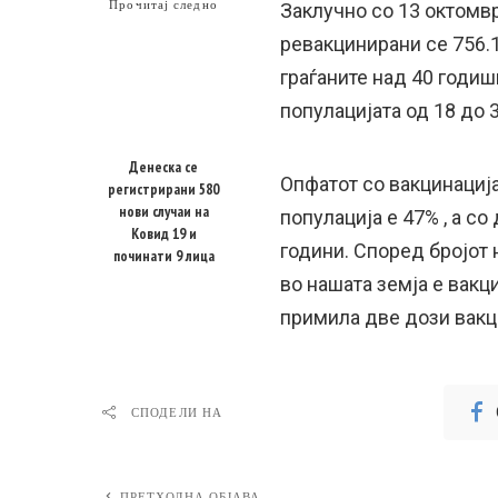
Прочитај следно
Заклучно со 13 октомвр
ревакцинирани се 756.1
граѓаните над 40 годиш
популацијата од 18 до 
Денеска се
Опфатот со вакцинација
регистрирани 580
нови случаи на
популација е 47% , а со
Ковид 19 и
години. Според бројот 
починати 9 лица
во нашата земја е вакц
примила две дози вакц
СПОДЕЛИ НА
ПРЕТХОДНА ОБЈАВА