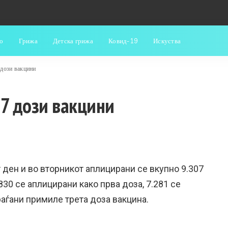
о
Грижа
Детска грижа
Ковид-19
Искуства
 дози вакцини
07 дози вакцини
 ден и во вторникот аплицирани се вкупно 9.307
830 се аплицирани како прва доза, 7.281 се
раѓани примиле трета доза вакцина.