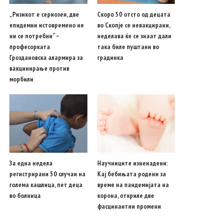
„Ризикот е сериозен, две
Скоро 50 отсто од децата
епидемии истовремено не
во Скопје се невакцирани,
ни се потребни“ –
неделава ќе се знаат дали
професорката
така биле пуштани во
Гроздановска алармира за
градинка
вакцинирање против
морбили
За една недела
Научниците изненадени:
регистрирани 50 случаи на
Кај бебињата родени за
голема кашлица, пет деца
време на пандемијата на
во болница
корона, откриле две
фасцинантни промени