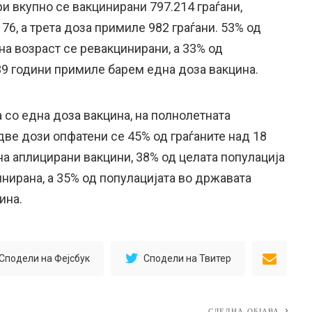
и вкупно се вакцинирани 797.214 граѓани,
76, а трета доза примиле 982 граѓани. 53% од
на возраст се ревакцинирани, а 33% од
39 години примиле барем една доза вакцина.
 со една доза вакцина, на полнолетната
 две дози опфатени се 45% од граѓаните над 18
на аплицирани вакцини, 38% од целата популација
инирана, а 35% од популацијата во државата
ина.
Сподели на Фејсбук
Сподели на Твитер
СЛЕДНА ОБЈАВА