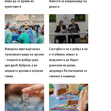
може да се прими во
болести за вакцинација на
пунктовите
децата
Изведена мултиорганска
Состојбата не е добра и не
трансплантација на органи
е стабилна, можат и
– пациенти добија срце,
возрасните да бидат
црн дроб, бубрези, а во
донесени во ризик,
следните денови и коскени
алармира Петличковски за
ткива
големата кашлица