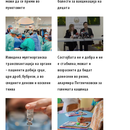
може да се прими во
болести за вакцинација на
пунктовите
децата
Изведена мултиорганска
Состојбата не е добра и не
трансплантација на органи
е стабилна, можат и
– пациенти добија срце,
возрасните да бидат
црн дроб, бубрези, а во
донесени во ризик,
следните денови и коскени
алармира Петличковски за
ткива
големата кашлица