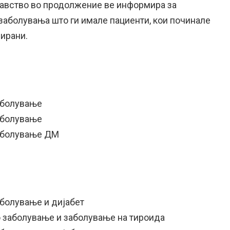
авство во продолжение ве информира за
 заболувања што ги имале пациенти, кои починале
нирани.
аболување
аболување
заболување ДМ
аболување и дијабет
о заболување и заболување на тироида