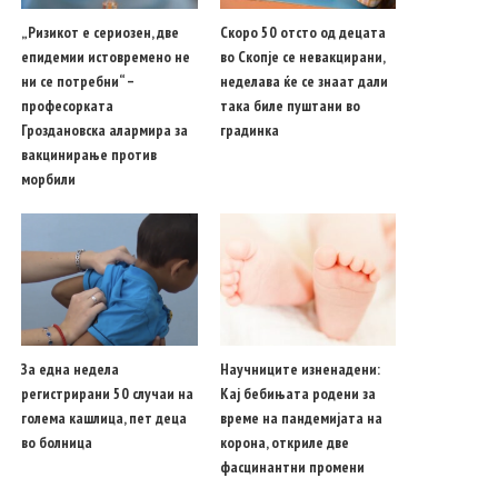
„Ризикот е сериозен, две
Скоро 50 отсто од децата
епидемии истовремено не
во Скопје се невакцирани,
ни се потребни“ –
неделава ќе се знаат дали
професорката
така биле пуштани во
Гроздановска алармира за
градинка
вакцинирање против
морбили
За една недела
Научниците изненадени:
регистрирани 50 случаи на
Кај бебињата родени за
голема кашлица, пет деца
време на пандемијата на
во болница
корона, откриле две
фасцинантни промени