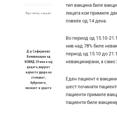
тип вакцина биле вакц
лицата кои примиле две
Прочитај следно
повеќе од 14 дена.
Во период од 15.10-21.
нив над 78% биле нева
Д-р Софијанова:
период од 15.10 до 21.
Компликации од
невакцинирани, а само 
КОВИД 19 има и кај
децата, вирусот
најчесто удира на
стомакот,
Еден пациент е вакцини
бубрезите,
шест починати пациенти
мозокот и срцето
пациенти примиле вакц
пациенти биле вакцинир