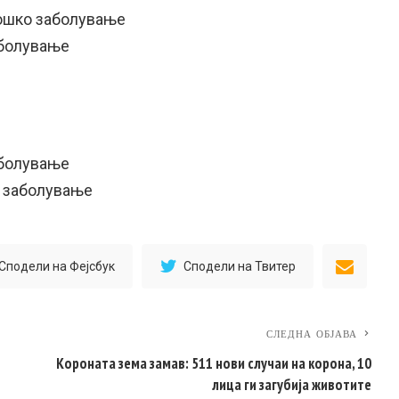
лошко заболување
аболување
аболување
о заболување
Сподели на Фејсбук
Сподели на Твитер
СЛЕДНА ОБЈАВА
Короната зема замав: 511 нови случаи на корона, 10
лица ги загубија животите