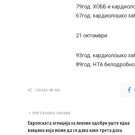
79год. ХОББ и кардио
67год. кардиолошко з
21 октомври
93год. кардиолошко з
89год. HTA белодробн
СПОДЕЛИ НА
ПРЕТХОДНА ОБЈАВА
Европската агенција за лекови одобри уште една
вакцина која може да се дава како трета доза