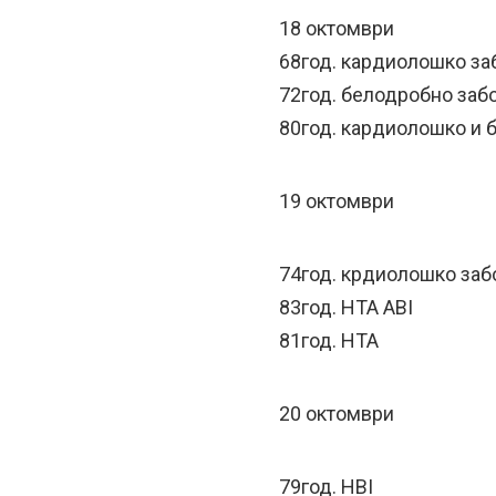
18 октомври
68год. кардиолошко з
72год. белодробно за
80год. кардиолошко и
19 октомври
74год. крдиолошко заб
83год. HTA ABI
81год. HTA
20 октомври
79год. HBI