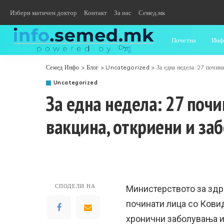
Избери матичен доктор
Контакт
За нас
Семед.мк
Почетна
Инф
Семед Инфо
>
Блог
>
Uncategorized
>
За една недела: 27 почин
Uncategorized
За една недела: 27 поч
вакцина, откриени и за
СПОДЕЛИ НА
Министерството за здр
починати лица со Кови
хронични заболувања и