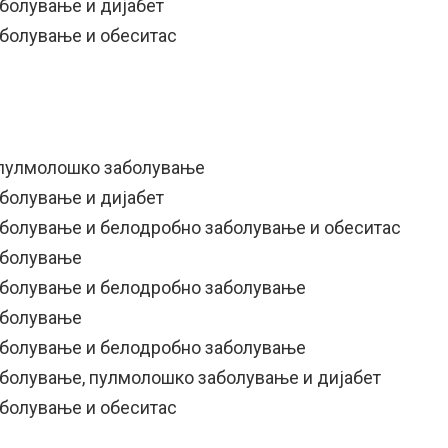
аболување и дијабет
аболување и обеситас
 пулмолошко заболување
аболување и дијабет
аболување и белодробно заболување и обеситас
аболување
аболување и белодробно заболување
аболување
аболување и белодробно заболување
аболување, пулмолошко заболување и дијабет
аболување и обеситас