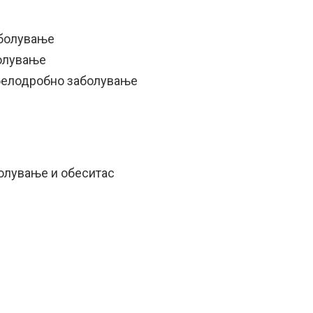
аболување
болување
 белодробно заболување
олување и обеситас