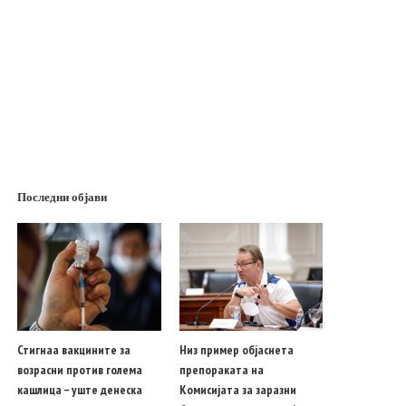
Последни објави
Стигнаа вакцините за
Низ пример објаснета
возрасни против голема
препораката на
кашлица – уште денеска
Комисијата за заразни