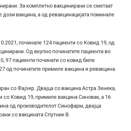
инирани. За комплетно вакцинирани се сметаат
 дози вакцина, а од ревакцинацијата поминале
10.2021, починале 124 пациенти со Ковид 19, од
кцинирани. Од вкупно починатите пациенти во
10, 97 пациенти починати со ковид биле
27 од починатите примиле вакцина и ревакцина.
ран со Фајзер. Двајца со вакцина Астра Зенека,
 со Ковид 19, примиле вакцина Синовак, а 16
ина од производителот Синофарм, двајца
ани со вакцината Спутник В.