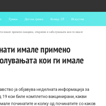
о
Грижа
Детска грижа
Ковид-19
Искуства
ати имале примено вакцина, откриени и заболувањата кои ги имале
инати имале примено
болувањата кои ги имале
авство ја објавува неделната информација за
д 19 кои биле комплетно вакцинирани, какви
мале починатите и колку од починатите со каков