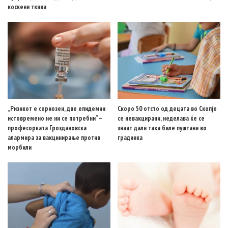
коскени ткива
„Ризикот е сериозен, две епидемии
Скоро 50 отсто од децата во Скопје
истовремено не ни се потребни“ –
се невакцирани, неделава ќе се
професорката Гроздановска
знаат дали така биле пуштани во
алармира за вакцинирање против
градинка
морбили