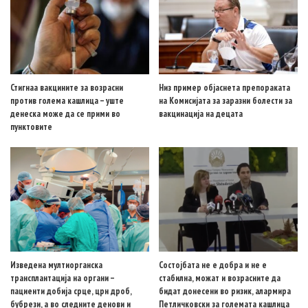
Стигнаа вакцините за возрасни
Низ пример објаснета препораката
против голема кашлица – уште
на Комисијата за заразни болести за
денеска може да се прими во
вакцинација на децата
пунктовите
Изведена мултиорганска
Состојбата не е добра и не е
трансплантација на органи –
стабилна, можат и возрасните да
пациенти добија срце, црн дроб,
бидат донесени во ризик, алармира
бубрези, а во следните денови и
Петличковски за големата кашлица