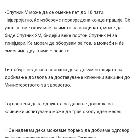
-Спутник V може да се омекне пет до 10 пати.
Најверојатно, ќе избереме поразредена концентрација. Сè
уште не сме одлучиле за името на вакцината, може да
биде Спутник 2М, бидејќи веќе постои Спутник М за
тинејџери. Ќе морам да зборувам за тоа, а можеби и ќе
смислиме друго име – рече тој.
Гинтсбург неделава соопшти дека документацијата за
добивање дозвола за доставување клинички вакцини до
Министерството за здравство.
Тој процени дека одлуката за давање дозвола за
клинички испитувања може да трае околу еден месец.
– Се надевам дека можевме порано да добиеме одговор –