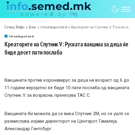
Семед Инфо
>
Блог
>
Uncategorized
>
Креаторите на Спутник V: Руската вакцина за деца ќе биде десет пати послаба
Uncategorized
Креаторите на Спутник V: Руската вакцина за деца ќе
биде десет пати послаба
Вакцината против коронавирус за деца на возраст од 6 до
11 години веројатно ќе биде 10 пати послаба од вакцината
Спутник V за возрасни, пренесува ТАС С.
Вакцината би можела да се вика Спутник 2М, но се уште се
размислува, изјави директорот на Центарот Гамалеја,
Александар Гинтсбург.