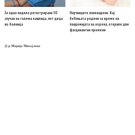
За една недела регистрирани 50
Научниците изненадени: Кај
случаи на голема кашлица, пет деца
бебињата родени за време на
во болница
пандемијата на корона, откриле две
фасцинантни промени
Д-р Марија Михајлова