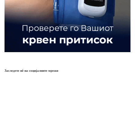
Заследете нѐ на социјалните мрежи