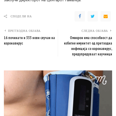
заклучи директорот на Центарот Гамалеја.
СПОДЕЛИ НА
ПРЕТХОДНА ОБЈАВА
СЛЕДНА ОБЈАВА
16 починати и 333 нови случаи на
Омикрон има способност да
коронавирус
избегне имунитет од претходна
инфекција со коронавирус,
предупредуваат научници