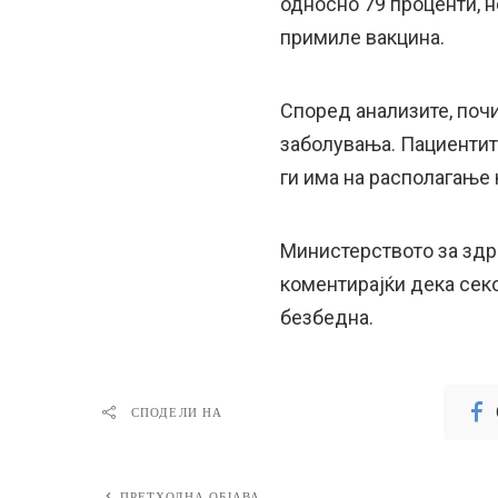
односно 79 проценти, н
примиле вакцина.
Според анализите, поч
заболувања. Пациентит
ги има на располагање к
Министерството за здр
коментирајќи дека секо
безбедна.
СПОДЕЛИ НА
ПРЕТХОДНА ОБЈАВА