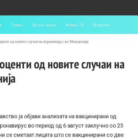
о
Грижа
Детска грижа
Ковид-19
Искуства
центи од новите случаи на коронавирус во Македонија
оценти од новите случаи на
нија
вство ја објави анализата на вакцинирани од
ронавирус во период од 6 август заклучно со 25
ни се сметаат лицата што се вакцинирани со две