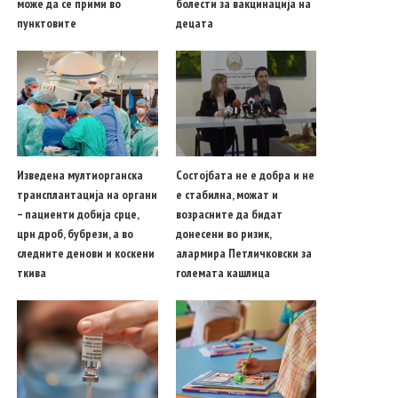
може да се прими во
болести за вакцинација на
пунктовите
децата
Изведена мултиорганска
Состојбата не е добра и не
трансплантација на органи
е стабилна, можат и
– пациенти добија срце,
возрасните да бидат
црн дроб, бубрези, а во
донесени во ризик,
следните денови и коскени
алармира Петличковски за
ткива
големата кашлица