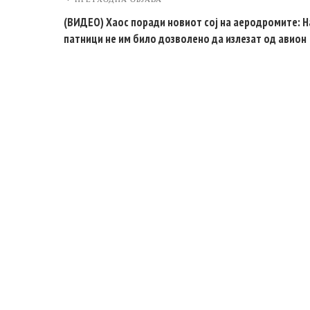
(ВИДЕО) Хаос поради новиот сој на аеродромите: Н
патници не им било дозволено да излезат од авион