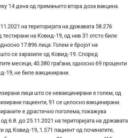
лку 14 дена од примањето втора доза вакцина.
.11.2021 на територијата на државата 58.276
д тестирани на Ковид-19, од нив 31 отсто биле
дносно 17.896 лица. Голем е бројот на
 што се заразиле од Ковид-19. Според
тите месеци, 40.380 граѓани, односно 69 проценти
д-19, не биле вакцинирани.
изирани лица што се невакцинирани е голем, од
изирани пациенти, 91 се целосно вакцинирани.
нираните е драстично поголема, покажува
од 6.8. до 25.11.2021 на територијата на државата
и од Ковид-19, 1.571 пациент од починатите,