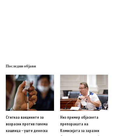
Последни објави
Стигнаа вакцините за
Низ пример објаснета
возрасни против голема
препораката на
кашлица – уште денеска
Комисијата за заразни