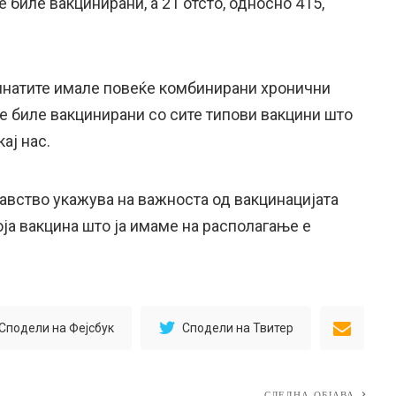
е биле вакцинирани, а 21 отсто, односно 415,
инатите имале повеќе комбинирани хронични
е биле вакцинирани со сите типови вакцини што
ај нас.
авство укажува на важноста од вакцинацијата
ја вакцина што ја имаме на располагање е
Сподели на Фејсбук
Сподели на Твитер
СЛЕДНА ОБЈАВА