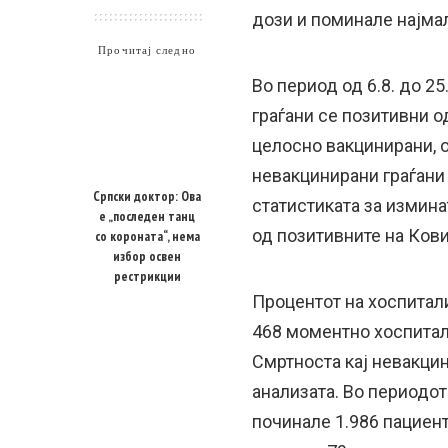
дози и поминале најма
Прочитај следно
Во период од 6.8. до 25
граѓани се позитивни о
целосно вакцинирани, о
невакцинирани граѓани
Српски доктор: Ова
статистиката за измина
е „последен танц
од позитивните на Кови
со короната“, нема
избор освен
рестрикции
Процентот на хоспитал
468 моментно хоспитал
Смртноста кај невакци
анализата. Во периодот 
починале 1.986 пациент