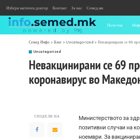
Избери матичен доктор
Контакт
За нас
Семед.мк
Почетна
Инф
Семед Инфо
>
Блог
>
Uncategorized
>
Невакцинирани се 69 про
Uncategorized
Невакцинирани се 69 пр
коронавирус во Македо
СПОДЕЛИ НА
Министерството за здра
позитивни случаи на ко
ноември. За вакцинира