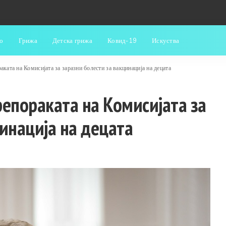
о
Грижа
Детска грижа
Ковид-19
Искуства
аката на Комисијата за заразни болести за вакцинација на децата
репораката на Комисијата за
инација на децата