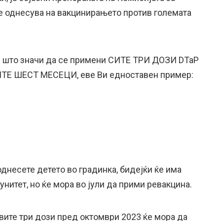
се однесува на вакцинирањето против големата
е што значи да се примени СИТЕ ТРИ ДОЗИ DTaP
Е ШЕСТ МЕСЕЦИ, еве Ви едноставен пример:
однесете детето во градинка, бидејќи ќе има
итет, но ќе мора во јули да прими ревакцина.
вите три дози пред октомври 2023 ќе мора да