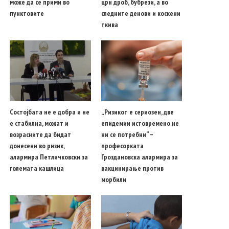
може да се прими во
црн дроб, бубрези, а во
пунктовите
следните денови и коскени
ткива
Состојбата не е добра и не
„Ризикот е сериозен, две
е стабилна, можат и
епидемии истовремено не
возрасните да бидат
ни се потребни“ –
донесени во ризик,
професорката
алармира Петличковски за
Гроздановска алармира за
големата кашлица
вакцинирање против
морбили