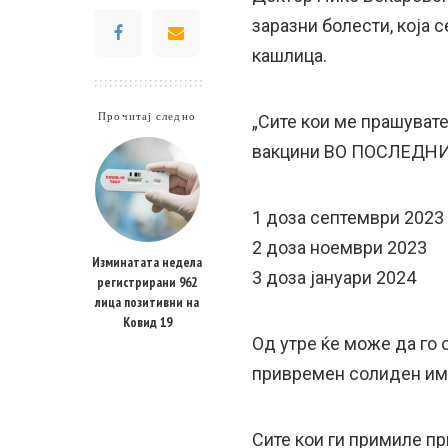
заразни болести, која 
кашлица.
Прочитај следно
„Сите кои ме прашуват
вакцини ВО ПОСЛЕДНИТ
1 доза септември 2023
2 доза ноември 2023
Изминатата недела
3 доза јануари 2024
регистрирани 962
лица позитивни на
Ковид 19
Од утре ќе може да го 
привремен солиден имун
Сите кои ги примиле пр