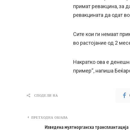
примат ревакцина, за 
ревакцината да одат во
Сите кои ги немаат при
во растојание од 2 месе
Накратко ова е денешна
пример“, напиша Беќар
СПОДЕЛИ НА
ПРЕТХОДНА ОБЈАВА
Изведена мултиорганска трансплантација