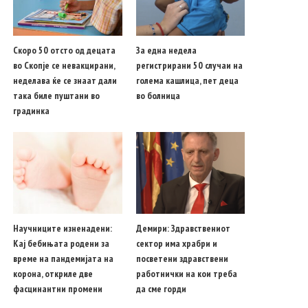
Скоро 50 отсто од децата
За една недела
во Скопје се невакцирани,
регистрирани 50 случаи на
неделава ќе се знаат дали
голема кашлица, пет деца
така биле пуштани во
во болница
градинка
Научниците изненадени:
Демири: Здравствениот
Кај бебињата родени за
сектор има храбри и
време на пандемијата на
посветени здравствени
корона, откриле две
работнички на кои треба
фасцинантни промени
да сме горди