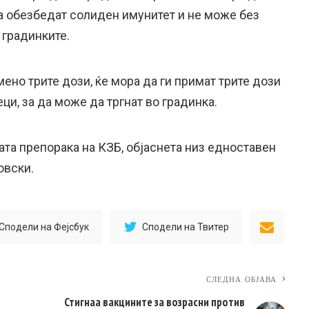
да обезбедат солиден имунитет и не може без
 градинките.
мено трите дози, ќе мора да ги примат трите дози
ци, за да може да тргнат во градинка.
та препорака на КЗБ, објаснета низ едноставен
овски.
Сподели на Фејсбук
Сподели на Твитер
СЛЕДНА ОБЈАВА
Стигнаа вакцините за возрасни против