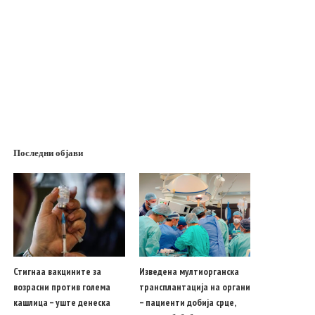
Последни објави
Стигнаа вакцините за
Изведена мултиорганска
возрасни против голема
трансплантација на органи
кашлица – уште денеска
– пациенти добија срце,