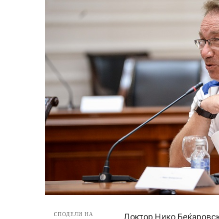
СПОДЕЛИ НА
Доктор Нико Беќаровски