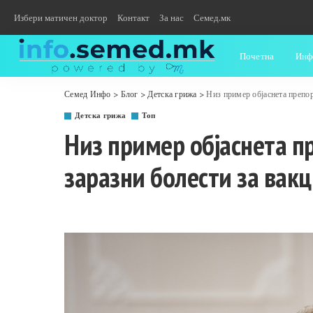
Избери матичен доктор
Контакт
За нас
Семед.мк
Почетна
Инф
Семед Инфо
>
Блог
>
Детска грижа
>
Низ пример објаснета препор
Детска грижа
Топ
Низ пример објаснета п
заразни болести за вакц