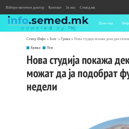
Избери матичен доктор
Контакт
За нас
Семед.мк
Почетна
Инф
Семед Инфо
>
Блог
>
Грижа
>
Нова студија покажа дека два евтин
Грижа
Топ
Нова студија покажа де
можат да ја подобрат ф
недели