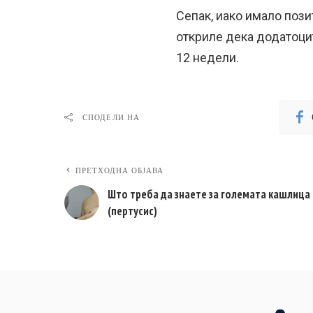
Сепак, иако имало пози
откриле дека додатоцит
12 недели.
СПОДЕЛИ НА
ПРЕТХОДНА ОБЈАВА
Што треба да знаете за големата кашлица
(пертусис)