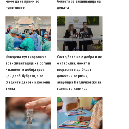
може да се прими во
болести за вакцинација на
пунктовите
децата
Изведена мултиорганска
Состојбата не е добра и не
трансплантација на органи
е стабилна, можат и
– пациенти добија срце,
возрасните да бидат
црн дроб, бубрези, а во
донесени во ризик,
следните денови и коскени
алармира Петличковски за
ткива
големата кашлица