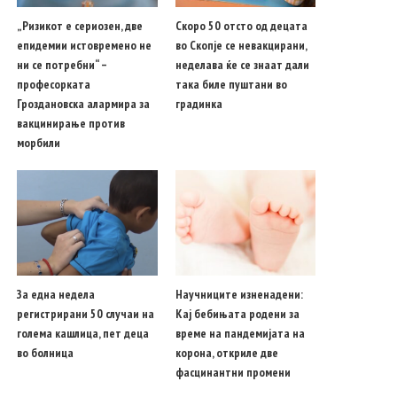
„Ризикот е сериозен, две
Скоро 50 отсто од децата
епидемии истовремено не
во Скопје се невакцирани,
ни се потребни“ –
неделава ќе се знаат дали
професорката
така биле пуштани во
Гроздановска алармира за
градинка
вакцинирање против
морбили
За една недела
Научниците изненадени:
регистрирани 50 случаи на
Кај бебињата родени за
голема кашлица, пет деца
време на пандемијата на
во болница
корона, откриле две
фасцинантни промени