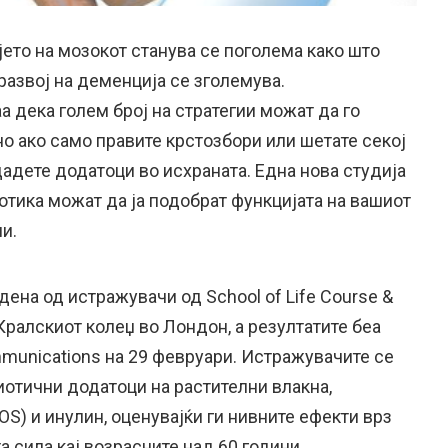
ето на мозокот станува се поголема како што
развој на деменција се зголемува.
 дека голем број на стратегии можат да го
о ако само правите крстозбори или шетате секој
адете додатоци во исхраната. Една нова студија
отика можат да ја подобрат функцијата на вашиот
и.
ена од истражувачи од School of Life Course &
 Кралскиот колеџ во Лондон, а резултатите беа
mmunications на 29 февруари. Истражувачите се
иотични додатоци на растителни влакна,
S) и инулин, оценувајќи ги нивните ефекти врз
а сила кај возрасните над 60 години.