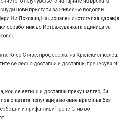
ението. Отклучувањето на тајните на врската
онуди нови пристапи за живеење подолг и
Мери Ни Лохлаин, Национален институт за здравје
ски соработник во Истражувачката единица за
 колеџ.
ата, Клер Стивс, професорка на Кралскиот колеџ,
тите се лесно достапни и достапни, пренесува N1
а, кои се евтини и достапни преку шалтер, би
т за општата популација во овие времиња без
 безбедни и прифатливи“, рече Стив во
от.