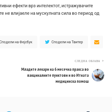
тивни ефекти врз интелектот, истражувачите
е не влијаеле на мускулната сила во период од
Сподели на Фејсбук
Сподели на Твитер
СЛЕДНА ОБЈАВА
Младите лекари на 6 месечна пракса во
вакциналните пунктови и во Итната
медицинска помош