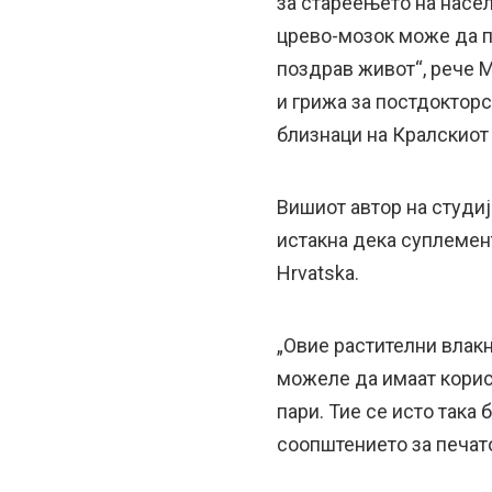
за стареењето на насел
црево-мозок може да п
поздрав живот“, рече 
и грижа за постдоктор
близнаци на Кралскиот
Вишиот автор на студиј
истакна дека суплемен
Hrvatska.
„Овие растителни влакн
можеле да имаат корис
пари. Тие се исто така
соопштението за печат