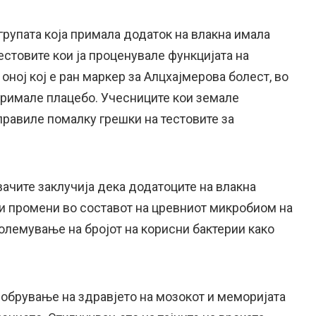
 групата која примала додаток на влакна имала
естовите кои ја проценувале функцијата на
оној кој е ран маркер за Алцхајмерова болест, во
примале плацебо. Учесниците кои земале
аправиле помалку грешки на тестовите за
ачите заклучија дека додатоците на влакна
и промени во составот на цревниот микробиом на
олемување на бројот на корисни бактерии како
добрување на здравјето на мозокот и меморијата