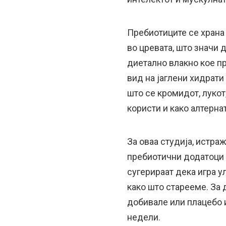
Пребиотиците се храна
во цревата, што значи 
диетално влакно кое пр
вид на јаглени хидрати 
што се кромидот, лукот
користи и како алтерна
За оваа студија, истра
пребиотични додатоци 
сугерираат дека игра у
како што старееме. За 
добивале или плацебо и
недели.