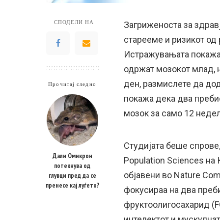
СПОДЕЛИ НА
Загриженоста за здравј
старееме и ризикот од 
Истражувањата покажаа
одржат мозокот млад, н
ден, размислете да дод
Прочитај следно
покажа дека два преби
мозок за само 12 недел
Студијата беше спровед
Дали Омикрон
Population Sciences на
потекнува од
објавени во Nature Co
глувци пред да се
пренесе кај луѓето?
фокусираа на два преб
фруктоолигосахарид (FO
интелектот и мускулнат