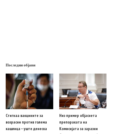
Последни објави
Стигнаа вакцините за
Низ пример објаснета
возрасни против голема
препораката на
кашлица – уште денеска
Комисијата за заразни