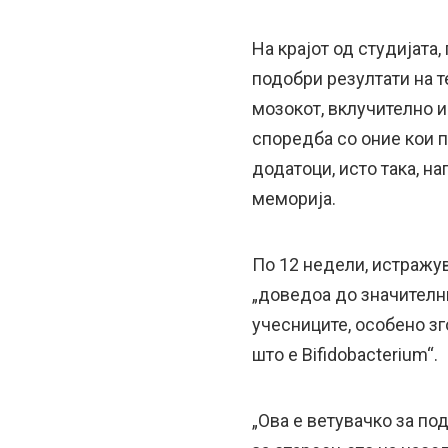
На крајот од студијата,
подобри резултати на т
мозокот, вклучително и 
споредба со оние кои 
додатоци, исто така, н
меморија.
По 12 недели, истражув
„доведоа до значителн
учесниците, особено зг
што е Bifidobacterium“.
„Ова е ветувачко за по