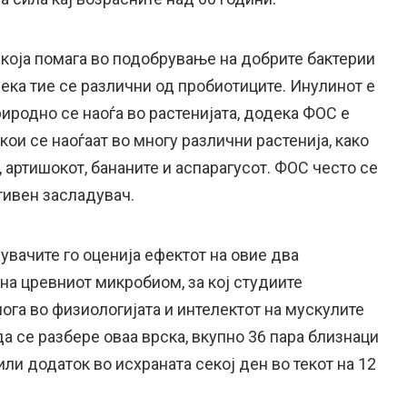
 која помага во подобрување на добрите бактерии
дека тие се различни од пробиотиците. Инулинот е
иродно се наоѓа во растенијата, додека ФОС е
кои се наоѓаат во многу различни растенија, како
, артишокот, бананите и аспарагусот. ФОС често се
тивен засладувач.
жувачите го оценија ефектот на овие два
на цревниот микробиом, за кој студиите
лога во физиологијата и интелектот на мускулите
да се разбере оваа врска, вкупно 36 пара близнаци
ли додаток во исхраната секој ден во текот на 12