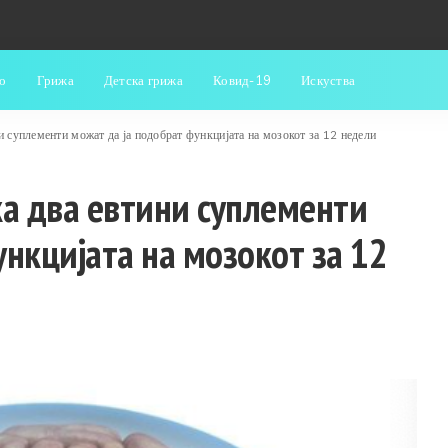
о
Грижа
Детска грижа
Ковид-19
Искуства
и суплементи можат да ја подобрат функцијата на мозокот за 12 недели
ка два евтини суплементи
ункцијата на мозокот за 12