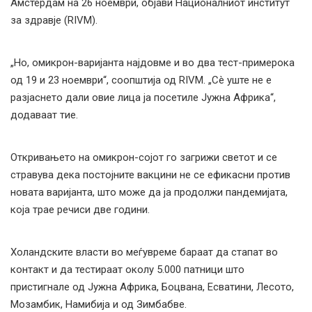
Амстердам на 26 ноември, објави Националниот институт
за здравје (RIVM).
„Но, омикрон-варијанта најдовме и во два тест-примерока
од 19 и 23 ноември“, соопштија од RIVM. „Сè уште не е
разјаснето дали овие лица ја посетиле Јужна Африка“,
додаваат тие.
Откривањето на омикрон-сојот го загрижи светот и се
стравува дека постојните вакцини не се ефикасни против
новата варијанта, што може да ја продолжи пандемијата,
која трае речиси две години.
Холандските власти во меѓувреме бараат да стапат во
контакт и да тестираат околу 5.000 патници што
пристигнале од Јужна Африка, Боцвана, Есватини, Лесото,
Мозамбик, Намибија и од Зимбабве.