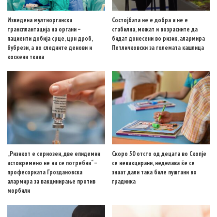
Изведена мултиорганска
Состојбата не е добра и не е
трансплантација на органи –
стабилна, можат и возрасните да
пациенти добија срце, црн дроб,
бидат донесени во ризик, алармира
бубрези, а во следните денови и
Петличковски за големата кашлица
коскени ткива
„Ризикот е сериозен, две епидемии
Скоро 50 отсто од децата во Скопје
истовремено не ни се потребни“ –
се невакцирани, неделава ќе се
професорката Гроздановска
знаат дали така биле пуштани во
алармира за вакцинирање против
градинка
морбили