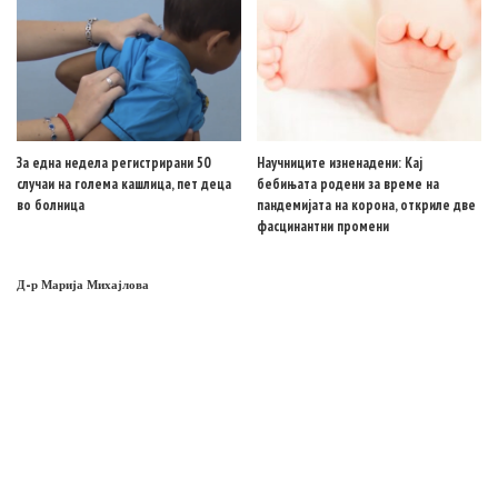
За една недела регистрирани 50
Научниците изненадени: Кај
случаи на голема кашлица, пет деца
бебињата родени за време на
во болница
пандемијата на корона, откриле две
фасцинантни промени
Д-р Марија Михајлова