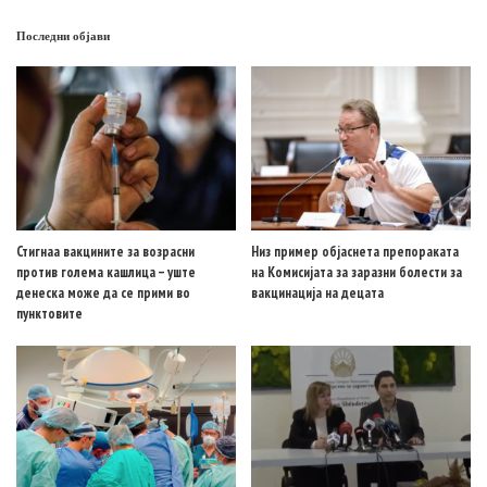
Последни објави
Стигнаа вакцините за возрасни
Низ пример објаснета препораката
против голема кашлица – уште
на Комисијата за заразни болести за
денеска може да се прими во
вакцинација на децата
пунктовите