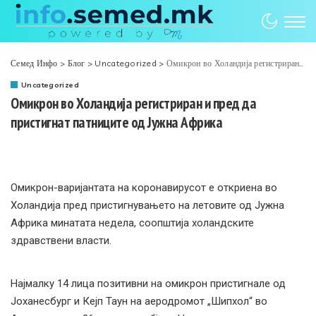
Семед Инфо
>
Блог
>
Uncategorized
>
Омикрон во Холандија регистриран и пред да пристигнат патниците од Јужна Африка
Uncategorized
Омикрон во Холандија регистриран и пред да
пристигнат патниците од Јужна Африка
Омикрон-варијантата на коронавирусот е откриена во
Холандија пред пристигнувањето на летовите од Јужна
Африка минатата недела, соопштија холандските
здравствени власти.
Најмалку 14 лица позитивни на омикрон пристигнале од
Јоханесбург и Кејп Таун на аеродромот „Шипхол“ во