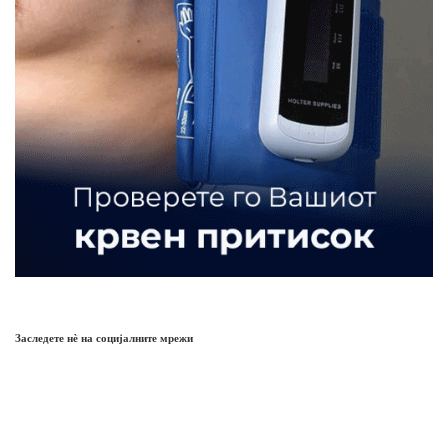
Заследете нѐ на социјалните мрежи