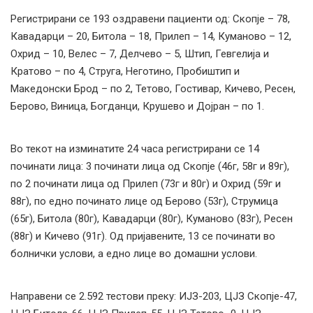
Регистрирани сe 193 оздравени пациенти од: Скопје – 78,
Кавадарци – 20, Битола – 18, Прилеп – 14, Куманово – 12,
Охрид – 10, Велес – 7, Делчево – 5, Штип, Гевгелија и
Кратово – по 4, Струга, Неготино, Пробиштип и
Македонски Брод – по 2, Тетово, Гостивар, Кичево, Ресен,
Берово, Виница, Богданци, Крушево и Дојран – по 1.
Во текот на изминатите 24 часа регистрирани се 14
починати лица: 3 починати лица од Скопје (46г, 58г и 89г),
по 2 починати лица од Прилеп (73г и 80г) и Охрид (59г и
88г), по едно починато лице од Берово (53г), Струмица
(65г), Битола (80г), Кавадарци (80г), Куманово (83г), Ресен
(88г) и Кичево (91г). Од пријавените, 13 се починати во
болнички услови, а едно лице во домашни услови.
Направени се 2.592 тестови преку: ИЈЗ-203, ЦЈЗ Скопје-47,