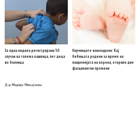
За една недела регистрирани 50
Научниците изненадени: Кај
случаи на голема кашлица, пет деца
бебињата родени за време на
во болница
пандемијата на корона, откриле две
фасцинантни промени
Д-р Марија Михајлова