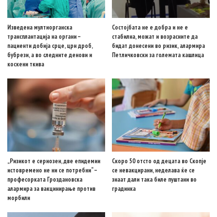
Изведена мултиорганска
Состојбата не е добра и не е
трансплантација на органи –
стабилна, можат и возрасните да
пациенти добија срце, црн дроб,
бидат донесени во ризик, алармира
бубрези, а во следните денови и
Петличковски за големата кашлица
коскени ткива
„Ризикот е сериозен, две епидемии
Скоро 50 отсто од децата во Скопје
истовремено не ни се потребни“ –
се невакцирани, неделава ќе се
професорката Гроздановска
знаат дали така биле пуштани во
алармира за вакцинирање против
градинка
морбили