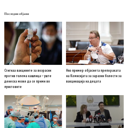
Последни објави
Стигнаа вакцините за возрасни
Низ пример објаснета препораката
против голема кашлица – уште
на Комисијата за заразни болести за
денеска може да се прими во
вакцинација на децата
пунктовите