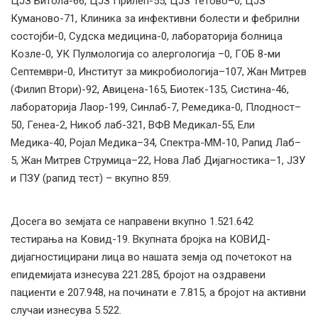
ЦЈЗ Битола-66, ЦЈЗ Прилеп-55, ЦЈЗ Тетово–0, ЦЈЗ
Куманово-71, Клиника за инфективни болести и фебрилни
состојби-0, Судска медицина-0, лабораторија болница
Козле-0, УК Пулмологија со алергологија –0, ГОБ 8-ми
Септември-0, Институт за микробиологија–107, Жан Митрев
(Филип Втори)-92, Авицена-165, Биотек-135, Систина-46,
лабораторија Лаор-199, Синлаб-7, Ремедика-0, Плодност–
50, Генеа-2, Никоб лаб-321, ВФВ Медикал-55, Ели
Медика-40, Ројал Медика–34, Спектра-ММ-10, Рапид Лаб–
5, Жан Митрев Струмица–22, Нова Лаб Дијагностика–1, ЈЗУ
и ПЗУ (рапид тест) – вкупно 859.
Досега во земјата се направени вкупно 1.521.642
тестирања на Ковид-19. Вкупната бројка на КОВИД-
дијагностицирани лица во нашата земја од почетокот на
епидемијата изнесува 221.285, бројот на оздравени
пациенти е 207.948, на починати е 7.815, а бројот на активни
случаи изнесува 5.522.