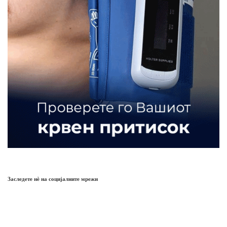
Заследете нѐ на социјалните мрежи