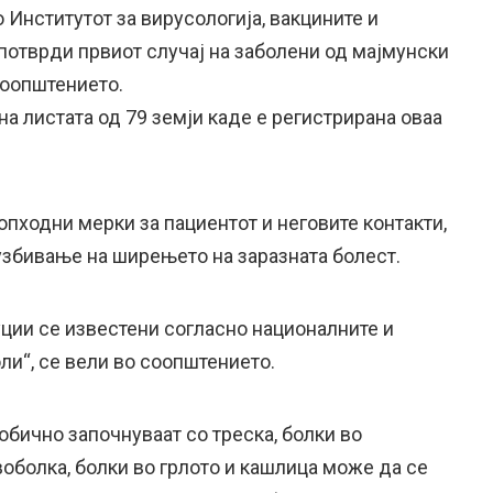
о Институтот за вирусологија, вакцините и
 потврди првиот случај на заболени од мајмунски
соопштението.
на листата од 79 земји каде е регистрирана оваа
пходни мерки за пациентот и неговите контакти,
узбивање на ширењето на заразната болест.
ции се известени согласно националните и
ли“, се вели во соопштението.
бично започнуваат со треска, болки во
воболка, болки во грлото и кашлица може да се