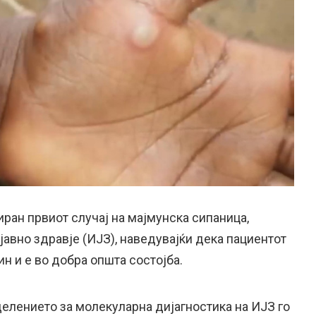
иран првиот случај на мајмунска сипаница,
јавно здравје (ИЈЗ), наведувајќи дека пациентот
н и е во добра општа состојба.
делението за молекуларна дијагностика на ИЈЗ го