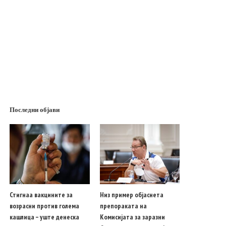
Последни објави
Стигнаа вакцините за
Низ пример објаснета
возрасни против голема
препораката на
кашлица – уште денеска
Комисијата за заразни