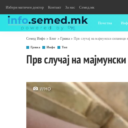
Избери матичен доктор
Контакт
За нас
Семед.мк
Почетна
Инф
Семед Инфо
>
Блог
>
Грижа
>
Прв случај на мајмунски сипаници 
Грижа
Инфо
Топ
Прв случај на мајмунски