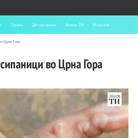
о
Грижа
Детска грижа
Ковид-19
Искуства
во Црна Гора
 сипаници во Црна Гора