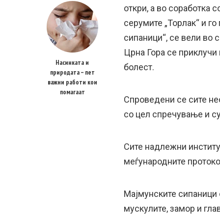
откри, а во соработка с
серумите „Торлак“ и го
сипаници“, се вели во 
Црна Гора се приклучи 
Насинката и
болест.
природата – пет
важни работи кои
помагаат
Спроведени се сите нео
со цел спречување и с
Сите надлежни институ
меѓународните протоко
Мајмунските сипаници о
мускулите, замор и гла