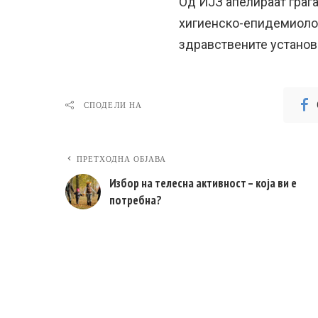
Од ИЈЗ апелираат граѓ
хигиенско-епидемиолош
здравствените установ
СПОДЕЛИ НА
ПРЕТХОДНА ОБЈАВА
Избор на телесна активност – која ви е
потребна?