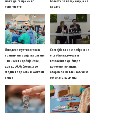
може да се прими во
болести за вакцинација на
пунктовите
децата
Изведена мултиорганска
Состојбата не е добра и не
трансплантација на органи
е стабилна, можат и
– пациенти добија срце,
возрасните да бидат
црн дроб, бубрези, а во
донесени во ризик,
следните денови и коскени
алармира Петличковски за
ткива
големата кашлица