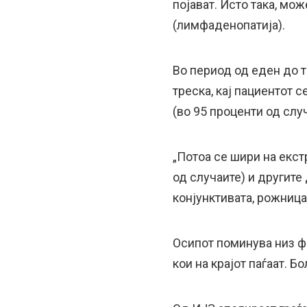
појават. Исто така, мо
(лимфаденопатија).
Во период од еден до т
треска, кај пациентот с
(во 95 проценти од случ
„Потоа се шири на екст
од случаите) и другите 
конјунктивата, рожница
Осипот поминува низ фа
кои на крајот паѓаат. 