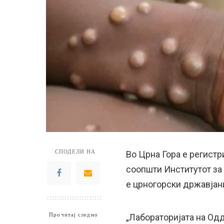
СПОДЕЛИ НА
Во Црна Гора е регистр
соопшти Институтот за 
е црногорски државјани
Прочитај следно
„Лабораторијата на Од