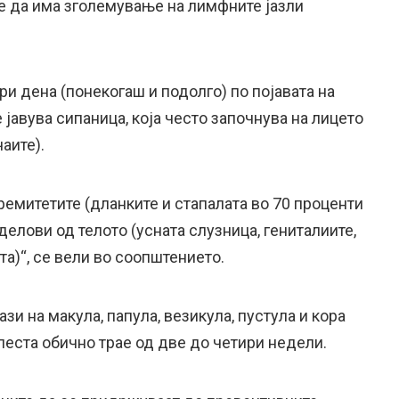
же да има зголемување на лимфните јазли
ри дена (понекогаш и подолго) по појавата на
е јавува сипаница, која често започнува на лицето
аите).
ремитетите (дланките и стапалата во 70 проценти
делови од телото (усната слузница, гениталиите,
та)“, се вели во соопштението.
зи на макула, папула, везикула, пустула и кора
Болеста обично трае од две до четири недели.