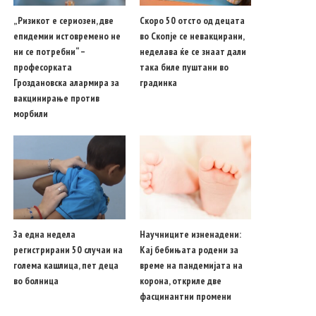
„Ризикот е сериозен, две
Скоро 50 отсто од децата
епидемии истовремено не
во Скопје се невакцирани,
ни се потребни“ –
неделава ќе се знаат дали
професорката
така биле пуштани во
Гроздановска алармира за
градинка
вакцинирање против
морбили
За една недела
Научниците изненадени:
регистрирани 50 случаи на
Кај бебињата родени за
голема кашлица, пет деца
време на пандемијата на
во болница
корона, откриле две
фасцинантни промени