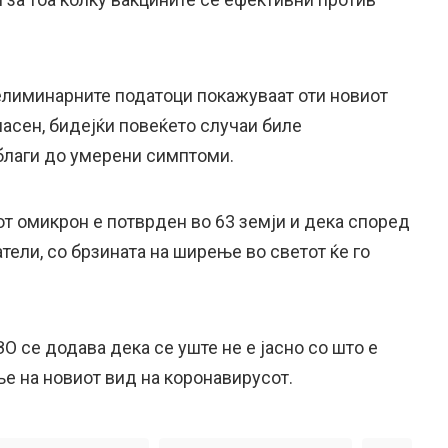
лиминарните податоци покажуваат оти новиот
асен, бидејќи повеќето случаи биле
благи до умерени симптоми.
от омикрон е потврден во 63 земји и дека според
ели, со брзината на ширење во светот ќе го
О се додава дека се уште не е јасно со што е
е на новиот вид на коронавирусот.