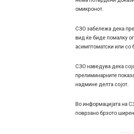
омикронот.
СЗО забележа дека пре
вид ќе биде помалку оп
асимптоматски или со 
СЗО наведува дека сој
прелиминарните показат
надмине делта сојот.
Во информацијата на СЗ
поврзано брзото ширењ