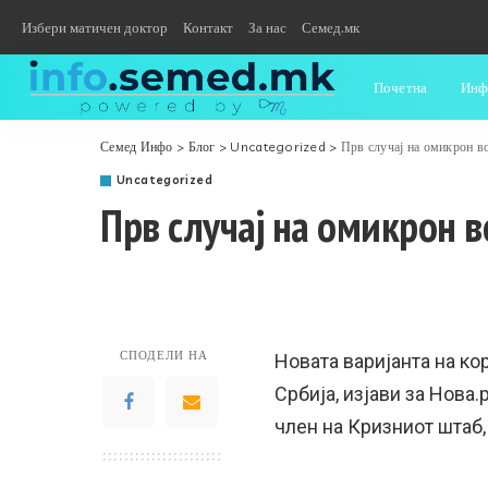
Избери матичен доктор
Контакт
За нас
Семед.мк
Почетна
Инф
Семед Инфо
>
Блог
>
Uncategorized
>
Прв случај на омикрон в
Uncategorized
Прв случај на омикрон в
СПОДЕЛИ НА
Новата варијанта на к
Србија, изјави за Нова
член на Кризниот штаб,