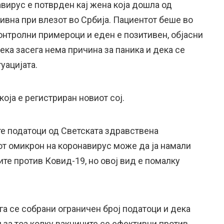
вирус е потврден кај жена која дошла од
тивна при влезот во Србија. Пациентот беше во
онтролни примероци и еден е позитивен, објасни
ека засега нема причина за паника и дека се
уацијата.
 која е регистриран новиот сој.
 податоци од Светската здравствена
јот омикрон на коронавирус може да ја намали
те против Ковид-19, но овој вид е помалку
а се собрани ограничен број податоци и дека
 за тоа колку вакцините се ефективни против