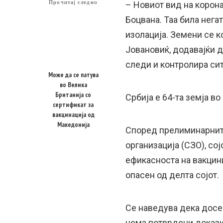
Прочитај следно
– Новиот вид на корона
Боцвана. Таа била нега
изолација. Земени се к
Јовановиќ, додавајќи д
следи и контролира сит
Може да се патува
во Велика
Британија со
Србија е 64-та земја во
сертификат за
вакцинација од
Македонија
Според прелиминарните
организација (СЗО), со
ефикасноста на вакцини
опасен од делта сојот.
Се наведува дека досег
нема потврдени докази