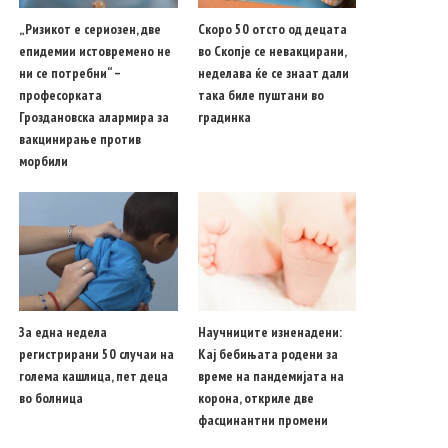
„Ризикот е сериозен, две
Скоро 50 отсто од децата
епидемии истовремено не
во Скопје се невакцирани,
ни се потребни“ –
неделава ќе се знаат дали
професорката
така биле пуштани во
Гроздановска алармира за
градинка
вакцинирање против
морбили
За една недела
Научниците изненадени:
регистрирани 50 случаи на
Кај бебињата родени за
голема кашлица, пет деца
време на пандемијата на
во болница
корона, откриле две
фасцинантни промени