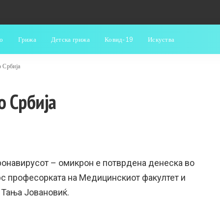
о
Грижа
Детска грижа
Ковид-19
Искуства
о Србија
о Србија
оронавирусот – омикрон е потврдена денеска во
.рс професорката на Медицинскиот факултет и
 Тања Јовановиќ.