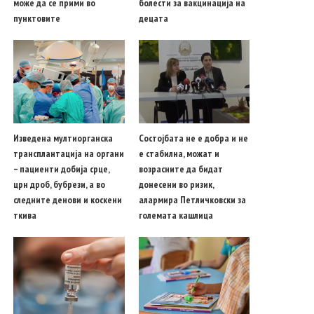
може да се прими во
болести за вакцинација на
пунктовите
децата
Изведена мултиорганска
Состојбата не е добра и не
трансплантација на органи
е стабилна, можат и
– пациенти добија срце,
возрасните да бидат
црн дроб, бубрези, а во
донесени во ризик,
следните денови и коскени
алармира Петличковски за
ткива
големата кашлица