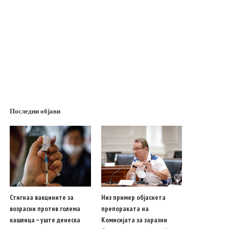
Последни објави
Стигнаа вакцините за
Низ пример објаснета
возрасни против голема
препораката на
кашлица – уште денеска
Комисијата за заразни