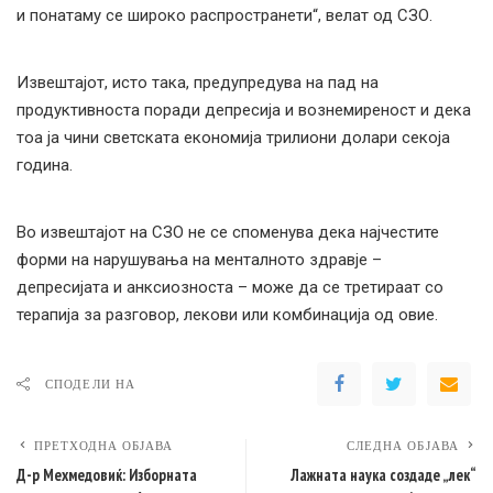
и понатаму се широко распространети“, велат од СЗО.
Извештајот, исто така, предупредува на пад на
продуктивноста поради депресија и вознемиреност и дека
тоа ја чини светската економија трилиони долари секоја
година.
Во извештајот на СЗО не се споменува дека најчестите
форми на нарушувања на менталното здравје –
депресијата и анксиозноста – може да се третираат со
терапија за разговор, лекови или комбинација од овие.
СПОДЕЛИ НА
ПРЕТХОДНА ОБЈАВА
СЛЕДНА ОБЈАВА
Д-р Мехмедовиќ: Изборната
Лажната наука создаде „лек“