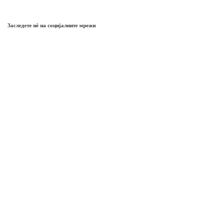
Заследете нѐ на социјалните мрежи