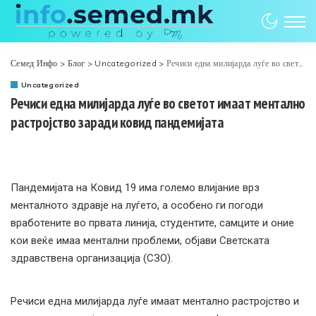
Семед Инфо
>
Блог
>
Uncategorized
>
Речиси една милијарда луѓе во светот имаат ментално растројство заради ковид пандемијата
Uncategorized
Речиси една милијарда луѓе во светот имаат ментално
растројство заради ковид пандемијата
Пандемијата на Ковид 19 има големо влијание врз
менталното здравје на луѓето, а особено ги погоди
вработените во првата линија, студентите, самците и оние
кои веќе имаа ментални проблеми, објави Светската
здравствена организација (СЗО).
Речиси една милијарда луѓе имаат ментално растројство и