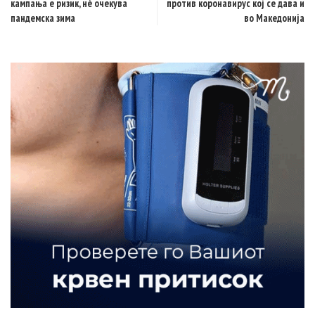
кампања е ризик, нè очекува
против коронавирус кој се дава и
пандемска зима
во Македонија