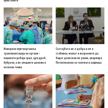
пунктовите
Изведена мултиорганска
Состојбата не е добра и не е
трансплантација на органи –
стабилна, можат и возрасните да
пациенти добија срце, црн дроб,
бидат донесени во ризик, алармира
бубрези, а во следните денови и
Петличковски за големата кашлица
коскени ткива