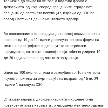
тоа може да влијае на секого, а водечка форма е
депресијата, од која, според проценките, страда пет
проценти од светската популација, изјавија од СЗО по
повод Светскиот ден на менталното здравје.
Во соопштението се наведува дека секој седми човек на
возраст од 10 до 19 години доживува некаква форма на
ментално растројство и дека луѓето со сериозни
нарушувања, како што е шизофренија, обично умираат 10
до 20 години порано од општата популација.
„Еден од 100 смртни случаи е самоубиство. Тоа е четврта
најчеста причина за смрт на луѓе на возраст од 15 до 29
години “, наведува СЗО.
„Стигматизацијата, дискриминацијата и кршењето на
човековите права на лицата со нарушено ментално здравје