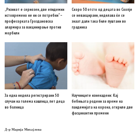
„Ризикот е сериозен, две епидемии
Скоро 50 отсто од децата во Скопје
истовремено не ни се потребни“ –
се невакцирани, неделава ќе се
професорката Гроздановска
знаат дали така биле пуштани во
алармира за вакцинирање против
градинка
морбили
За една недела регистрирани 50
Научниците изненадени: Кај
случаи на голема кашлица, пет деца
бебињата родени за време на
во болница
пандемијата на корона, откриле две
фасцинантни промени
Д-р Марија Михајлова