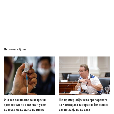
Последни објави
Стигнаа вакцините за возрасни
Низ пример објаснета препораката
против голема кашлица – уште
на Комисијата за заразни болести за
денеска може да се прими во
вакцинација на децата