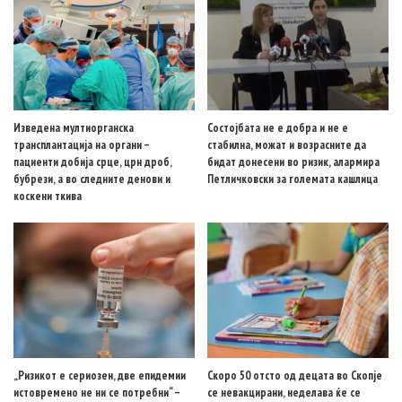
Изведена мултиорганска
Состојбата не е добра и не е
трансплантација на органи –
стабилна, можат и возрасните да
пациенти добија срце, црн дроб,
бидат донесени во ризик, алармира
бубрези, а во следните денови и
Петличковски за големата кашлица
коскени ткива
„Ризикот е сериозен, две епидемии
Скоро 50 отсто од децата во Скопје
истовремено не ни се потребни“ –
се невакцирани, неделава ќе се