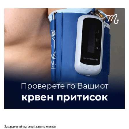
Заследете нѐ на социјалните мрежи