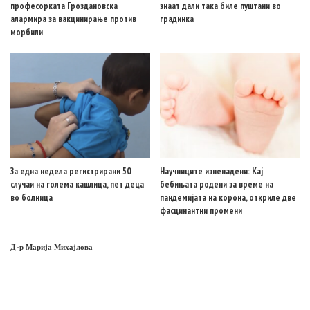
професорката Гроздановска
знаат дали така биле пуштани во
алармира за вакцинирање против
градинка
морбили
За една недела регистрирани 50
Научниците изненадени: Кај
случаи на голема кашлица, пет деца
бебињата родени за време на
во болница
пандемијата на корона, откриле две
фасцинантни промени
Д-р Марија Михајлова