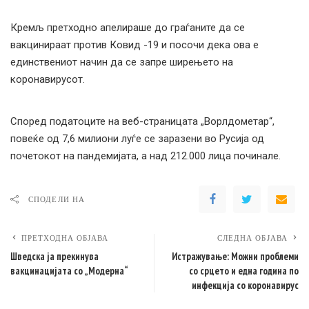
Кремљ претходно апелираше до граѓаните да се
вакцинираат против Ковид -19 и посочи дека ова е
единствениот начин да се запре ширењето на
коронавирусот.
Според податоците на веб-страницата „Ворлдометар“,
повеќе од 7,6 милиони луѓе се заразени во Русија од
почетокот на пандемијата, а над 212.000 лица починале.
СПОДЕЛИ НА
ПРЕТХОДНА ОБЈАВА
СЛЕДНА ОБЈАВА
Шведска ја прекинува
Истражување: Можни проблеми
вакцинацијата со „Модерна“
со срцето и една година по
инфекција со коронавирус