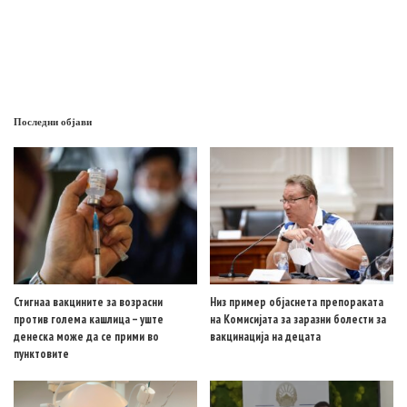
Последни објави
Стигнаа вакцините за возрасни
Низ пример објаснета препораката
против голема кашлица – уште
на Комисијата за заразни болести за
денеска може да се прими во
вакцинација на децата
пунктовите