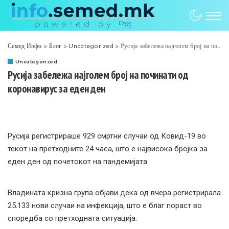
Семед Инфо
>
Блог
>
Uncategorized
>
Русија забележа најголем број на починати од коронавирус за еден ден
Uncategorized
Русија забележа најголем број на починати од
коронавирус за еден ден
Русија регистрираше 929 смртни случаи од Ковид-19 во
текот на претходните 24 часа, што е највисока бројка за
еден ден од почетокот на пандемијата.
Владината кризна група објави дека од вчера регистрирала
25.133 нови случаи на инфекција, што е благ пораст во
споредба со претходната ситуација.