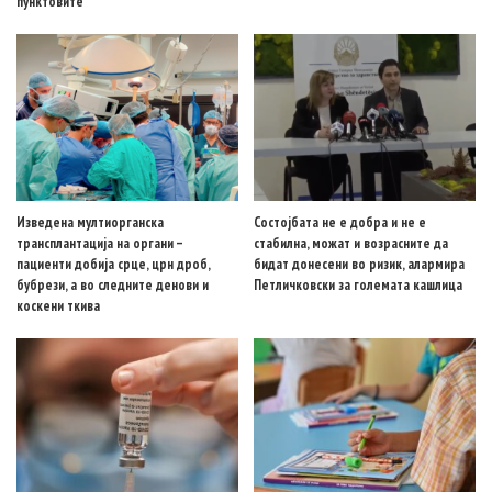
пунктовите
Изведена мултиорганска
Состојбата не е добра и не е
трансплантација на органи –
стабилна, можат и возрасните да
пациенти добија срце, црн дроб,
бидат донесени во ризик, алармира
бубрези, а во следните денови и
Петличковски за големата кашлица
коскени ткива