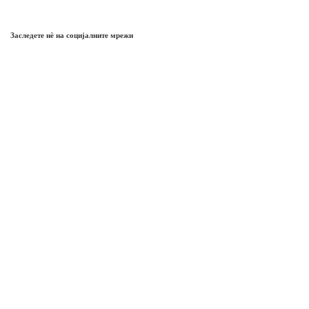
Заследете нѐ на социјалните мрежи