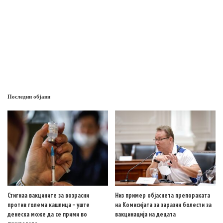
Последни објави
Стигнаа вакцините за возрасни
Низ пример објаснета препораката
против голема кашлица – уште
на Комисијата за заразни болести за
денеска може да се прими во
вакцинација на децата