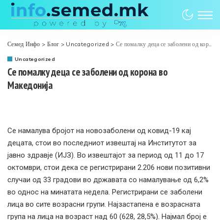
Семед Инфо
>
Блог
>
Uncategorized
>
Се помалку деца се заболени од корона во Македонија
Uncategorized
Се помалку деца се заболени од корона во
Македонија
Се намалува бројот на новозаболени од ковид-19 кај
децата, стои во последниот извештај на Институтот за
јавно здравје (ИЈЗ). Во извештајот за период од 11 до 17
октомври, стои дека се регистрирани 2.206 нови позитивни
случаи од 33 градови во државата со намалување од 6,2%
во однос на минатата недела. Регистрирани се заболени
лица во сите возрасни групи. Најзастапена е возрасната
група на лица на возраст над 60 (628, 28,5%). Најмал број е