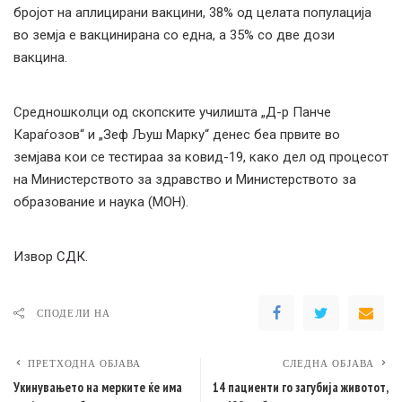
бројот на аплицирани вакцини, 38% од целата популација
во земја е вакцинирана со една, а 35% со две дози
вакцина.
Средношколци од скопските училишта „Д-р Панче
Караѓозов“ и „Зеф Љуш Марку“ денес беа првите во
земјава кои се тестираа за ковид-19, како дел од процесот
на Министерството за здравство и Министерството за
образование и наука (МОН).
Извор
СДК.
СПОДЕЛИ НА
ПРЕТХОДНА ОБЈАВА
СЛЕДНА ОБЈАВА
Укинувањето на мерките ќе има
14 пациенти го загубија животот,