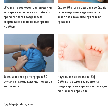
„Ризикот е сериозен, две епидемии
Скоро 50 отсто од децата во Скопје
истовремено не ни се потребни“ –
се невакцирани, неделава ќе се
професорката Гроздановска
знаат дали така биле пуштани во
алармира за вакцинирање против
градинка
морбили
За една недела регистрирани 50
Научниците изненадени: Кај
случаи на голема кашлица, пет деца
бебињата родени за време на
во болница
пандемијата на корона, откриле две
фасцинантни промени
Д-р Марија Михајлова