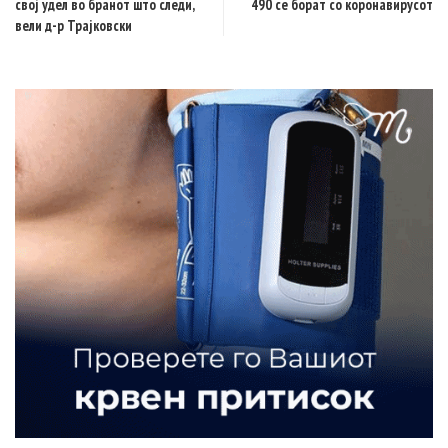
свој удел во бранот што следи,
490 се борат со коронавирусот
вели д-р Трајковски