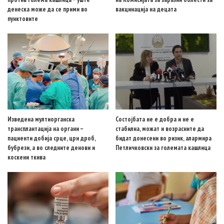
денеска може да се прими во
вакцинација на децата
пунктовите
Изведена мултиорганска
Состојбата не е добра и не е
трансплантација на органи –
стабилна, можат и возрасните да
пациенти добија срце, црн дроб,
бидат донесени во ризик, алармира
бубрези, а во следните денови и
Петличковски за големата кашлица
коскени ткива