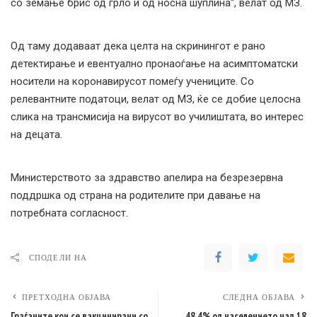
со земање брис од грло и од носна шуплина“, велат од МЗ.
Од таму додаваат дека целта на скринингот е рано
детектирање и евентуално пронаоѓање на асимптоматски
носители на коронавирусот помеѓу учениците. Со
релевантните податоци, велат од МЗ, ќе се добие целосна
слика на трансмисија на вирусот во училиштата, во интерес
на децата.
Министерството за здравство апелира на безрезервна
поддршка од страна на родителите при давање на
потребната согласност.
СПОДЕЛИ НА
ПРЕТХОДНА ОБЈАВА
СЛЕДНА ОБЈАВА
Граѓаните кои се вакцинирани со
48,4% од населението над 18