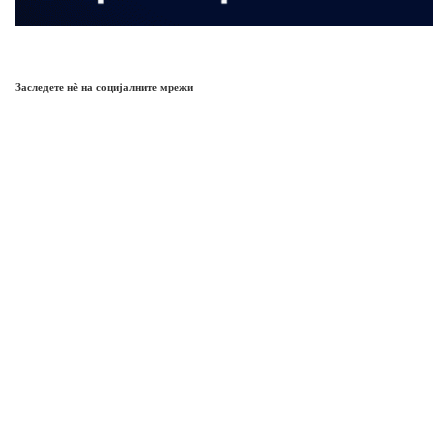
Заследете нѐ на социјалните мрежи