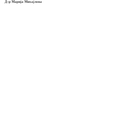
Д-р Марија Михајлова