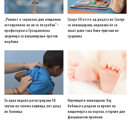
„Ризикот е сериозен, две епидемии
Скоро 50 отсто од децата во Скопје
истовремено не ни се потребни“ –
се невакцирани, неделава ќе се
професорката Гроздановска
знаат дали така биле пуштани во
алармира за вакцинирање против
градинка
морбили
За една недела регистрирани 50
Научниците изненадени: Кај
случаи на голема кашлица, пет деца
бебињата родени за време на
во болница
пандемијата на корона, откриле две
фасцинантни промени