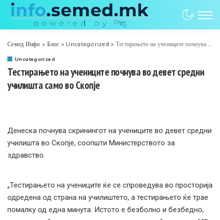
Семед Инфо
>
Блог
>
Uncategorized
>
Тестирањето на учениците почнува во девет средни училишта само во Скопје
Uncategorized
Тестирањето на учениците почнува во девет средни
училишта само во Скопје
Денеска почнува скринингот на учениците во девет средни
училишта во Скопје, соопшти Министерството за
здравство.
„Тестирањето на учениците ќе се спроведува во просторија
одредена од страна на училиштето, а тестирањето ќе трае
помалку од една минута. Истото е безболно и безбедно,