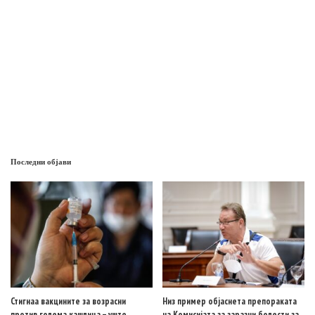
Последни објави
Стигнаа вакцините за возрасни
Низ пример објаснета препораката
против голема кашлица – уште
на Комисијата за заразни болести за