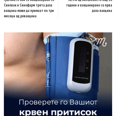
Синовак и Синофарм трета доза
години е вакцинирано со прва
вакцина може да примаат по три
доза вакцина
месеци од ревакцина