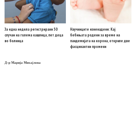
За една недела регистрирани 50
Научниците изненадени: Кај
случаи на голема кашлица, пет деца
бебињата родени за време на
во болница
пандемијата на корона, откриле две
фасцинантни промени
Д-р Марија Михајлова