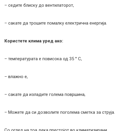
– седите блиску до вентилаторот,
– сакате да трошите помалку електрична енергија.
Користете клима уред ако:
– температурата е повисока од 35 ° C,
– влажно е,
– сакате да изладите голема површина,
– Можете да си дозволите поголема сметка за струја.
Со оглед на тоа дека престојот во климатизирани