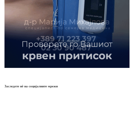
Заследете нѐ на социјалните мрежи