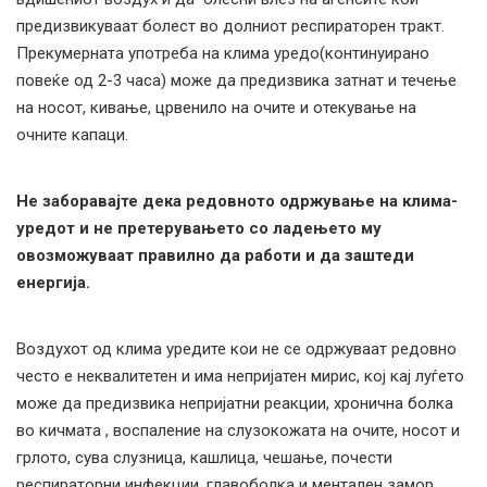
предизвикуваат болест во долниот респираторен тракт.
Прекумерната употреба на клима уредо(континуирано
повеќе од 2-3 часа) може да предизвика затнат и течење
на носот, кивање, црвенило на очите и отекување на
очните капаци.
Не заборавајте дека редовното одржување на клима-
уредот и не претерувањето со ладењето му
овозможуваат правилно да работи и да заштеди
енергија.
Воздухот од клима уредите кои не се одржуваат редовно
често е неквалитетен и има непријатен мирис, кој кај луѓето
може да предизвика непријатни реакции, хронична болка
во кичмата , воспаление на слузокожата на очите, носот и
грлото, сува слузница, кашлица, чешање, почести
респираторни инфекции, главоболка и ментален замор.