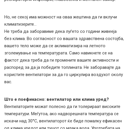
Но, не секој има можност на оваа жештина да ги вклучи
климатизерите…
Не треба да заборавиме дека луѓето со години живееја
без клима. Во согласност со вашата здравствена состојба,
вашето тело може да се аклиматизира на летното
зголемување на температурата. Само навикнете се на
фактот дека треба да ги промените вашите активности и
распоред за да ја победите топлината. Не заборавајте да
користите вентилатори за да го циркулира воздухот околу
вас.
Што е поефикасно: вентилатор или клима уред?
Вентилаторите можат полесно да ги толерираат високите
температури. Меѓутоа, ако надворешната температура се
искачи над 30°C, вентилаторот ќе биде помалку ефикасен
од клима уредот или тушот со млака вода. Употребата на