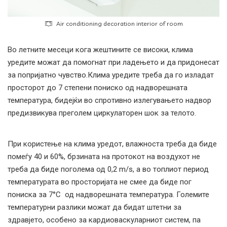
Air conditioning decoration interior of room
Во летните месеци кога жештините се високи, клима
уредите можат да помогнат при ладењето и да придонесат
за попријатно чувство.Клима уредите треба да го изладат
просторот до 7 степени пониско од надворешната
температура, бидејќи во спротивно излегувањето надвор
предизвикува преголем циркулаторен шок за телото.
При користење на клима уредот, влажноста треба да биде
помеѓу 40 и 60%, брзината на протокот на воздухот не
треба да биде поголема од 0,2 m/s, а во топлиот период
температурата во просторијата не смее да биде пог
пониска за 7°C од надворешната температура. Големите
температурни разлики можат да бидат штетни за
здравјето, особено за кардиоваскуларниот систем, па