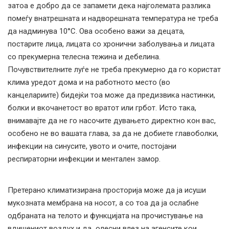
затоа е добро да се запамети дека најголемата разлика
помеѓу внатрешната и надворешната температура не треба
да надминува 10°C. Ова особено важи за децата,
постарите лица, лицата со хронични заболувања и лицата
со прекумерна телесна тежина и дебелина.
Почувствителните луѓе не треба прекумерно да го користат
клима уредот дома и на работното место (во
канцелариите) бидејќи тоа може да предизвика настинки,
болки и вкочанетост во вратот или грбот. Исто така,
внимавајте да не го насочите дувањето директно кон вас,
особено не во вашата глава, за да не добиете главоболки,
инфекции на синусите, увото и очите, постојани
респираторни инфекции и ментален замор.
Претерано климатизирана просторија може да ја исуши
мукозната мембрана на носот, а со тоа да ја ослабне
одбраната на телото и функцијата на прочистување на
вдишениот воздух и да олесни влез на агенсите кои