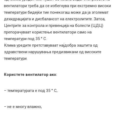
вентилатори треба да се избегнува при екстремно високи
температури бидејќи тие понекогаш може да ја зголемат
дехидрацијата и дисбалансот на електролитите. Затоа,
Центрите за контрола и превенција на болести (ЦДЦ)
препорачуваат користење вентилатори само на
температури под 35 ° C.
Клима уредите претставуваат најдобра заштита од
здравствени нарушувања предизвикани од високите
температури.
Користете вентилатор ако:
– температурата е под 35 ° C,
– не е многу влажно,