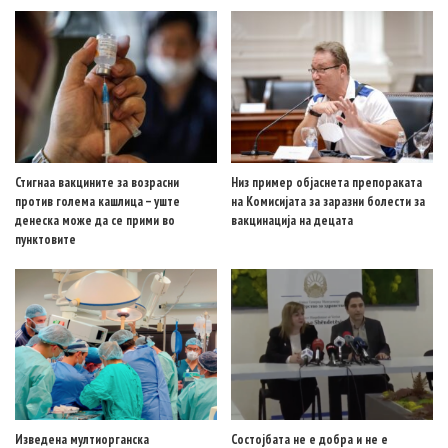
Стигнаа вакцините за возрасни
Низ пример објаснета препораката
против голема кашлица – уште
на Комисијата за заразни болести за
денеска може да се прими во
вакцинација на децата
пунктовите
Изведена мултиорганска
Состојбата не е добра и не е