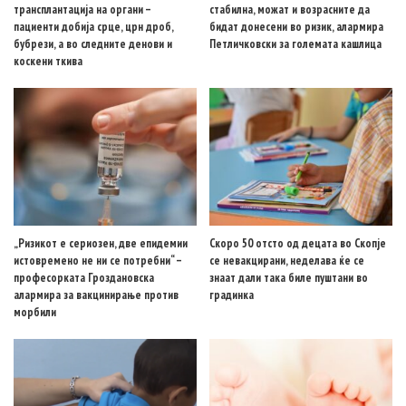
трансплантација на органи –
стабилна, можат и возрасните да
пациенти добија срце, црн дроб,
бидат донесени во ризик, алармира
бубрези, а во следните денови и
Петличковски за големата кашлица
коскени ткива
„Ризикот е сериозен, две епидемии
Скоро 50 отсто од децата во Скопје
истовремено не ни се потребни“ –
се невакцирани, неделава ќе се
професорката Гроздановска
знаат дали така биле пуштани во
алармира за вакцинирање против
градинка
морбили