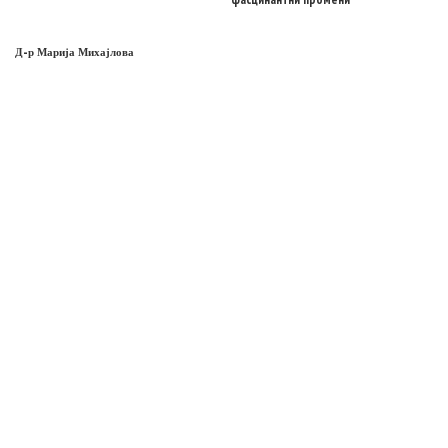
Д-р Марија Михајлова