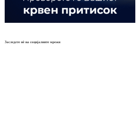
Заследете нѐ на социјалните мрежи