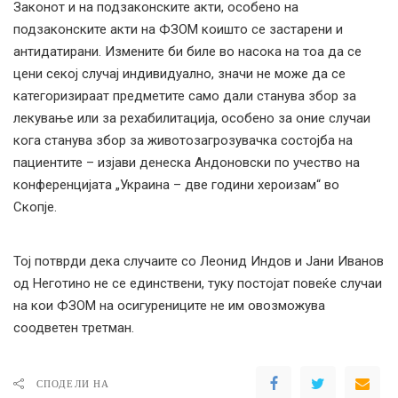
Законот и на подзаконските акти, особено на
подзаконските акти на ФЗОМ коишто се застарени и
антидатирани. Измените би биле во насока на тоа да се
цени секој случај индивидуално, значи не може да се
категоризираат предметите само дали станува збор за
лекување или за рехабилитација, особено за оние случаи
кога станува збор за животозагрозувачка состојба на
пациентите – изјави денеска Андоновски по учество на
конференцијата „Украина – две години хероизам“ во
Скопје.
Тој потврди дека случаите со Леонид Индов и Јани Иванов
од Неготино не се единствени, туку постојат повеќе случаи
на кои ФЗОМ на осигурениците не им овозможува
соодветен третман.
СПОДЕЛИ НА