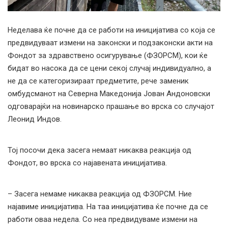
Неделава ќе почне да се работи на иницијатива со која се
предвидуваат измени на законски и подзаконски акти на
Фондот за здравствено осигурување (ФЗОРСМ), кои ќе
бидат во насока да се цени секој случај индивидуално, а
не да се категоризираат предметите, рече заменик
омбудсманот на Северна Македонија Јован Андоновски
одговарајќи на новинарско прашање во врска со случајот
Леонид Индов.
Тој посочи дека засега немаат никаква реакција од
Фондот, во врска со најавената иницијатива.
– Засега немаме никаква реакција од ФЗОРСМ. Ние
најавиме иницијатива. На таа иницијатива ќе почне да се
работи оваа недела. Со неа предвидуваме измени на