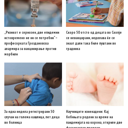
„Ризикот е сериозен, две епидемии
Скоро 50 отсто од децата во Скопје
истовремено не ни се потребни“ –
се невакцирани, неделава ќе се
професорката Гроздановска
знаат дали така биле пуштани во
алармира за вакцинирање против
градинка
морбили
За една недела регистрирани 50
Научниците изненадени: Кај
случаи на голема кашлица, пет деца
бебињата родени за време на
во болница
пандемијата на корона, откриле две
фасцинантни промени