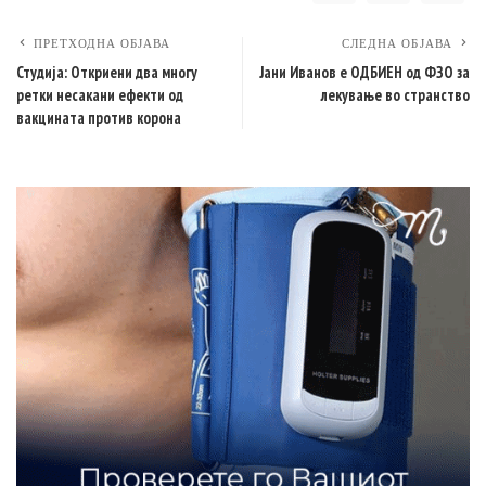
ПРЕТХОДНА ОБЈАВА
СЛЕДНА ОБЈАВА
Студија: Откриени два многу
Јани Иванов е ОДБИЕН од ФЗО за
ретки несакани ефекти од
лекување во странство
вакцината против корона