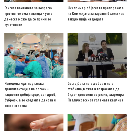
Стигнаа вакцините за возрасни
Низ пример објаснета препораката
против голема кашлица – уште
на Комисијата за заразни болести за
денеска може да се прими во
вакцинација на децата
пунктовите
Изведена мултиорганска
Состојбата не е добра и не е
трансплантација на органи –
стабилна, можат и возрасните да
пациенти добија срце, црн дроб,
бидат донесени во ризик, алармира
бубрези, а во следните денови и
Петличковски за големата кашлица
коскени ткива