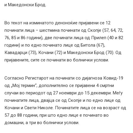
и Македонски Брод.
Во текот на изминатото деноноќие пријавени се 12
починати лица – шестмина починати од Скопје (57, 64, 72,
76, 85 и 86 години), две починати лица од Прилеп (40 и 82
години) и по едно починато лице од Битола (67),
Кавадарци (73), Кочани (72) и Македонски Брод (70). Од
пријавените, сите се починати во болнички услови.
Согласно Регистарот на починати со дијагноза Ковид-19
од „Мој термин“, дополнително се пријавени 4 смртни
случаи во периодот од 27 ноември до 15 декември. Меѓу
починатите лица, двајца се од Скопје и по едно лице од
Кочани и Свети Николе. Починатите лица се на возраст од
57 до 88 години, при што едно лице е починато во
домашни, а три во болнички услови.