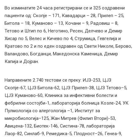
Во изминатите 24 часа регистрирани сe и 325 оздравени
пациенти од: Скопје – 171, Кавадарци – 28, Прилеп – 25,
Битола – 18, Куманово – 13, Кочани – 9, Радовиш – 8,
Тетово и Штип по 6, Неготино, Ресен, Делчево и Демир
Хисар по 5, Велес и Кичево по 4, Струмица, Гевгелија и
Кратово по 2 и по еден оздравен од Свети Николе, Берово,
Валандово, Богданци, Македонска Каменица, Демир
Капија и Дојран.
Направените 2.740 тестови се преку: ИЈЗ-253, ЦЈЗ
Скопје-67, ЦЈЗ Битола-62, ЦЈЗ Прилеп-38, ЦЈЗ Тетово–5,
ЦЈЗ Куманово-60, Клиника за инфективни болести и
фебрилни состојби-1, лабораторија болница Козле-24, УК
Пулмологија со алергологија –1, Институт за
микробиологија–125, Жан Митрев (Филип Втори)-53,
Авицена-132, Биотек-146, Систина-78, лабораторија
Лаор-82, Синлаб-9, Ремедика-5, Плодност–26, Генеа-9,