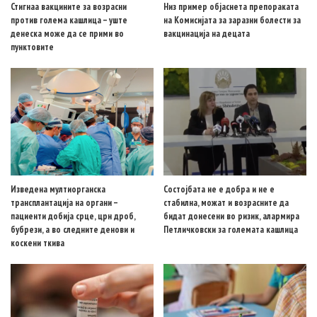
Стигнаа вакцините за возрасни
Низ пример објаснета препораката
против голема кашлица – уште
на Комисијата за заразни болести за
денеска може да се прими во
вакцинација на децата
пунктовите
Изведена мултиорганска
Состојбата не е добра и не е
трансплантација на органи –
стабилна, можат и возрасните да
пациенти добија срце, црн дроб,
бидат донесени во ризик, алармира
бубрези, а во следните денови и
Петличковски за големата кашлица
коскени ткива