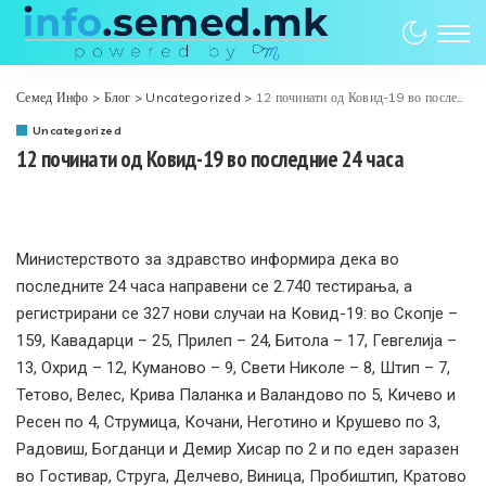
Семед Инфо
>
Блог
>
Uncategorized
>
12 починати од Ковид-19 во последние 24 часа
Uncategorized
12 починати од Ковид-19 во последние 24 часа
Министерството за здравство информира дека во
последните 24 часа направени се 2.740 тестирања, а
регистрирани се 327 нови случаи на Ковид-19: во Скопје –
159, Кавадарци – 25, Прилеп – 24, Битола – 17, Гевгелија –
13, Охрид – 12, Куманово – 9, Свети Николе – 8, Штип – 7,
Тетово, Велес, Крива Паланка и Валандово по 5, Кичево и
Ресен по 4, Струмица, Кочани, Неготино и Крушево по 3,
Радовиш, Богданци и Демир Хисар по 2 и по еден заразен
во Гостивар, Струга, Делчево, Виница, Пробиштип, Кратово