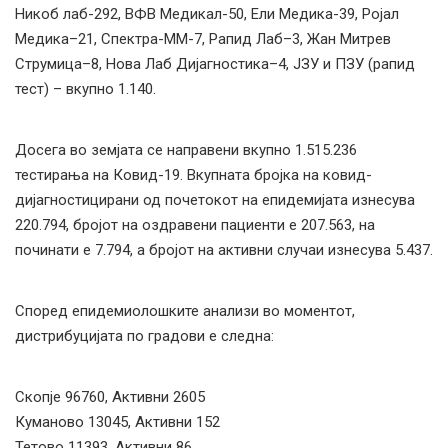
Никоб лаб-292, ВФВ Медикал-50, Ели Медика-39, Ројал
Медика–21, Спектра-ММ-7, Рапид Лаб–3, Жан Митрев
Струмица–8, Нова Лаб Дијагностика–4, ЈЗУ и ПЗУ (рапид
тест) – вкупно 1.140.
Досега во земјата се направени вкупно 1.515.236
тестирања на Ковид-19. Вкупната бројка на ковид-
дијагностицирани од почетокот на епидемијата изнесува
220.794, бројот на оздравени пациенти е 207.563, на
починати е 7.794, а бројот на активни случаи изнесува 5.437.
Според епидемиолошките анализи во моментот,
дистрибуцијата по градови е следна:
Скопје 96760, Активни 2605
Куманово 13045, Активни 152
Тетово 11393, Активни 86