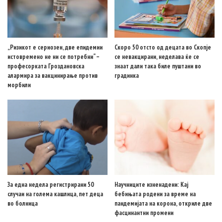
„Ризикот е сериозен, две епидемии
Скоро 50 отсто од децата во Скопје
истовремено не ни се потребни“ –
се невакцирани, неделава ќе се
професорката Гроздановска
знаат дали така биле пуштани во
алармира за вакцинирање против
градинка
морбили
За една недела регистрирани 50
Научниците изненадени: Кај
случаи на голема кашлица, пет деца
бебињата родени за време на
во болница
пандемијата на корона, откриле две
фасцинантни промени