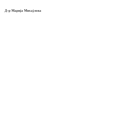
Д-р Марија Михајлова