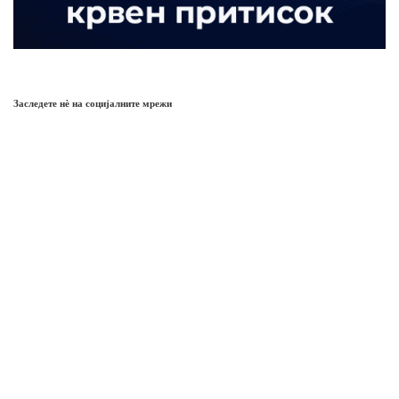
Заследете нѐ на социјалните мрежи