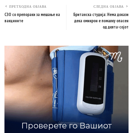
ПРЕТХОДНА ОБЈАВА
СЛЕДНА ОБЈАВА
СЗО со препораки за мешање на
Британска студија: Нема докази
вакцините
дека омикрон е помалку опасен
од делта-сојот