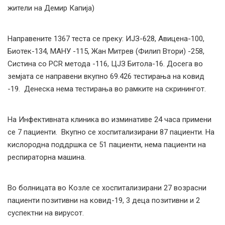
жители на Демир Капија)
Направените 1367 теста се преку: ИЈЗ-628, Авицена-100,
Биотек-134, МАНУ -115, Жан Митрев (Филип Втори) -258,
Систина со PCR метода -116, ЦЈЗ Битола-16. Досега во
земјата се направени вкупно 69.426 тестирања на ковид
-19. Денеска нема тестирања во рамките на скринингот.
На Инфективната клиника во изминативе 24 часа примени
се 7 пациенти. Вкупно се хоспитализирани 87 пациенти. На
кислородна поддршка се 51 пациенти, нема пациенти на
респираторна машина.
Во болницата во Козле се хоспитализирани 27 возрасни
пациенти позитивни на ковид-19, 3 деца позитивни и 2
суспектни на вирусот.