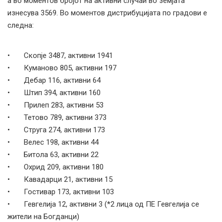
а во моментов бројот на активни случаи во земјата
изнесува 3569. Во моментов дистрибуцијата по градови е
следна:
• Скопје 3487, активни 1941
• Куманово 805, активни 197
• Дебар 116, активни 64
• Штип 394, активни 160
• Прилеп 283, активни 53
• Тетово 789, активни 373
• Струга 274, активни 173
• Велес 198, активни 44
• Битола 63, активни 22
• Охрид 209, активни 180
• Кавадарци 21, активни 15
• Гостивар 173, активни 103
• Гевгелија 12, активни 3 (*2 лица од ПЕ Гевгелија се
жители на Богданци)