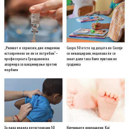
„Ризикот е сериозен, две епидемии
Скоро 50 отсто од децата во Скопје
истовремено не ни се потребни“ –
се невакцирани, неделава ќе се
професорката Гроздановска
знаат дали така биле пуштани во
алармира за вакцинирање против
градинка
морбили
За една недела регистрирани 50
Научниците изненадени: Кај