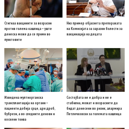
Стигнаа вакцините за возрасни
Низ пример објаснета препораката
против голема кашлица – уште
на Комисијата за заразни болести за
денеска може да се прими во
вакцинација на децата
пунктовите
Изведена мултиорганска
Состојбата не е добра и не е
трансплантација на органи –
стабилна, можат и возрасните да
пациенти добија срце, црн дроб,
бидат донесени во ризик, алармира
бубрези, а во следните денови и
Петличковски за големата кашлица
коскени ткива