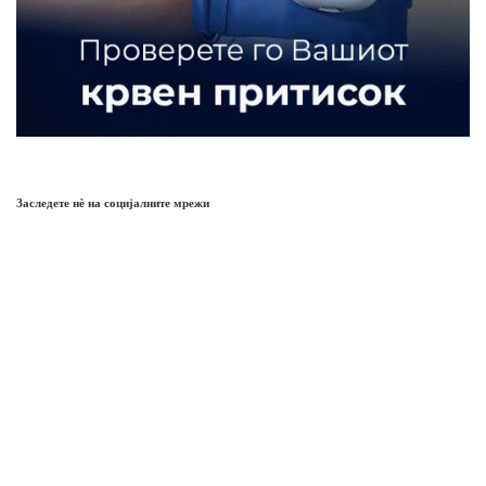
Заследете нѐ на социјалните мрежи