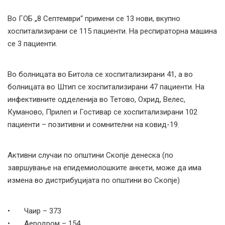
Во ГОБ „8 Септември“ примени се 13 нови, вкупно
хоспитализирани се 115 пациенти. На респираторна машина
се 3 пациенти.
Во болницата во Битола се хоспитализирани 41, а во
болницата во Штип се хоспитализирани 47 пациенти. На
инфективните одделенија во Тетово, Охрид, Велес,
Куманово, Прилеп и Гостивар се хоспитализирани 102
пациенти – позитивни и сомнителни на ковид-19.
Активни случаи по општини Скопје денеска (по
завршување на епидемиолошките анкети, може да има
измена во дистрибуцијата по општини во Скопје)
• Чаир – 373
• Аеродром – 154