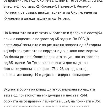
оздравени лица од: Скопје-82, Штип-1, Тетово-30, Струга-2,
Битола-2, Гостивар-2, Кочани-4, Пехчево-1, Ресен-1.
Починати се 5 лица, двајца пациенти од Скопје, еден од
Куманово и двајца пациенти од Тетово.
На Клиниката за инфективни болести и фебрилни состојби
почина пациент на возраст од 65 години. Во ГОБ „8
септември“ почината е пациентка на возраст од 46 години
кај која присуството на вирусот е докажано постмортем.
Во болницата во Козле е почината пациентка на возраст
од 85 години. Во Тетово се починати две лица вон
болнички услови на возраст 78 и 76, кај едниот од
починатите ковид 19 е дијагностициран постмортем.
Вкупната бројка на ковид дијагностицирани во нашата
земја од почетокот на епидемијата изнесува 7244,
бројката на оздравени пациенти е 3324, на починати е 351,