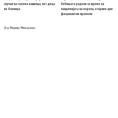
случаи на голема кашлица, пет деца
бебињата родени за време на
во болница
пандемијата на корона, откриле две
фасцинантни промени
Д-р Марија Михајлова