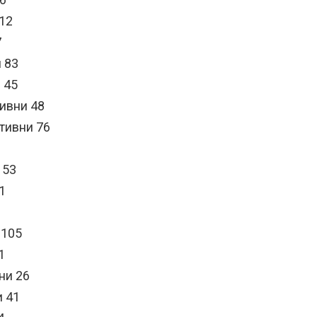
112
7
и 83
 45
тивни 48
тивни 76
 53
1
 105
1
ни 26
и 41