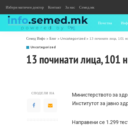
Избери матичен доктор
Контакт
За нас
Семед.мк
Почетна
Инф
Семед Инфо
>
Блог
>
Uncategorized
>
13 починати лица, 101 н
Uncategorized
13 починати лица, 101 
СПОДЕЛИ НА
Министерството за здр
Институтот за јавно зд
Направени се 1.299 тес