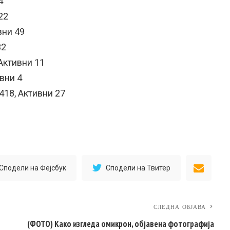
4
22
вни 49
32
Активни 11
вни 4
18, Активни 27
Сподели на Фејсбук
Сподели на Твитер
СЛЕДНА ОБЈАВА
(ФОТО) Како изгледа омикрон, објавена фотографија