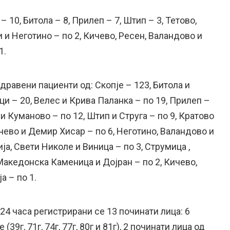
– 10, Битола – 8, Прилеп – 7, Штип – 3, Тетово,
и и Неготино – по 2, Кичево, Ресен, Валандово и
1.
дравени пациенти од: Скопје – 123, Битола и
ци – 20, Велес и Крива Паланка – по 19, Прилеп –
 и Куманово – по 12, Штип и Струга – по 9, Кратово
лчево и Демир Хисар – по 6, Неготино, Валандово и
ја, Свети Николе и Виница – по 3, Струмица ,
Македонска Каменица и Дојран – по 2, Кичево,
 – по 1.
 24 часа регистрирани се 13 починати лица: 6
(39г, 71г, 74г, 77г, 80г и 81г), 2 починати лица од