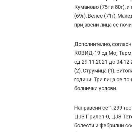
Куманово (75г и 80г), и
(69г), Велес (71г), Мак
пријавени лица се почи
Дополнително, согласно
КОВИД-19 од Мој Термин
од 29.11.2021 до 04.12
(2), Струмица (1), Бито
години. Три лица се по
болнички услови.
Направени се 1.299 тес
ЦЈЗ Прилеп-0, ЦЈЗ Тет
болести и фебрилни сос