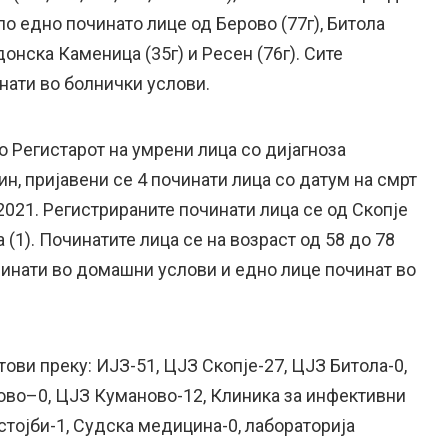
 по едно починато лице од Берово (77г), Битола
едонска Каменица (35г) и Ресен (76г). Сите
нати во болнички услови.
 Регистарот на умрени лица со дијагноза
, пријавени се 4 починати лица со датум на смрт
.2021. Регистрираните починати лица се од Скопје
ла (1). Починатите лица се на возраст од 58 до 78
чинати во домашни услови и едно лице починат во
тови преку: ИЈЗ-51, ЦЈЗ Скопје-27, ЦЈЗ Битола-0,
ово–0, ЦЈЗ Куманово-12, Клиника за инфективни
тојби-1, Судска медицина-0, лабораторија