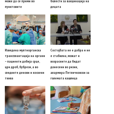
може да се прими во
болести за вакцинација на
пунктовите
децата
Изведена мултиорганска
Состојбата не е добра и не
трансплантација на органи
е стабилна, можат и
– пациенти добија срце,
возрасните да бидат
црн дроб, бубрези, а во
донесени во ризик,
следните денови и коскени
алармира Петличковски за
ткива
големата кашлица