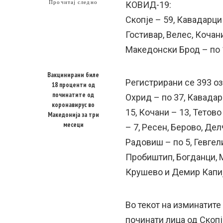
Прочитај следно
КОВИД-19:
Скопје – 59, Кавадарци 
Гостивар, Велес, Кочан
Македонски Брод – по 
Вакцинирани биле
Регистрирани сe 393 оз
18 проценти од
починатите од
Охрид – по 37, Кавадар
коронавирус во
15, Кочани – 13, Тетово
Македонија за три
месеци
– 7, Ресен, Берово, Де
Радовиш – по 5, Гевгели
Пробиштип, Богданци, 
Крушево и Демир Капија
Во текот на изминатите
починати лица од Скопје 