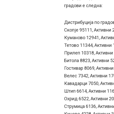
градови е следна:
Дистрибуција по градов
Скопје 95111, Активни 
Куманово 12941, Актив
Тетово 11344, Активни 
Прилеп 10318, Активни
Битола 8823, Активни 5
Гостивар 8069, Активни
Велес 7342, Активни 17
Кавадарци 7050, Актив
Штип 6614, Активни 11
Охрид 6522, Активни 2
Струмица 6136, Активн
Кичево 4228, Активни 