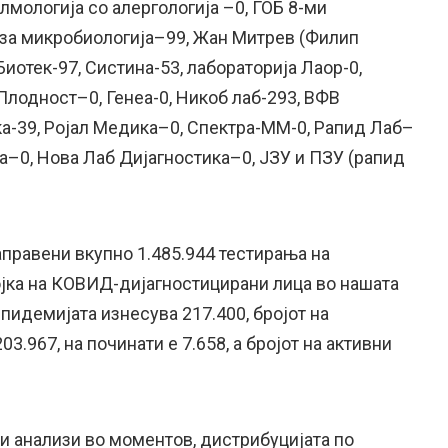
лмологија со алергологија –0, ГОБ 8-ми
 за микробиологија–99, Жан Митрев (Филип
Биотек-97, Систина-53, лабораторија Лаор-0,
Плодност–0, Генеа-0, Никоб лаб-293, ВФВ
а-39, Ројал Медика–0, Спектра-ММ-0, Рапид Лаб–
а–0, Нова Лаб Дијагностика–0, ЈЗУ и ПЗУ (рапид
аправени вкупно 1.485.944 тестирања на
ојка на КОВИД-дијагностицирани лица во нашата
епидемијата изнесува 217.400, бројот на
3.967, на починати е 7.658, а бројот на активни
анализи во моментов, дистрибуцијата по