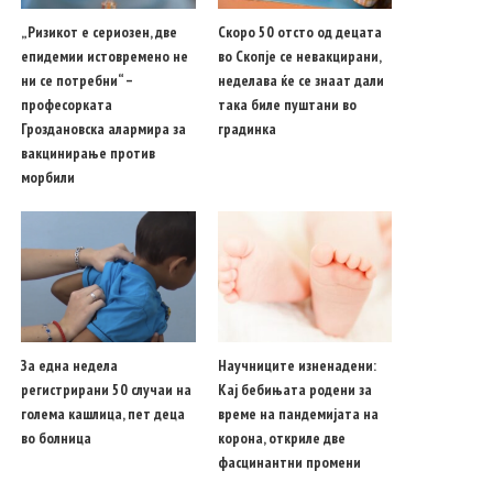
„Ризикот е сериозен, две
Скоро 50 отсто од децата
епидемии истовремено не
во Скопје се невакцирани,
ни се потребни“ –
неделава ќе се знаат дали
професорката
така биле пуштани во
Гроздановска алармира за
градинка
вакцинирање против
морбили
За една недела
Научниците изненадени:
регистрирани 50 случаи на
Кај бебињата родени за
голема кашлица, пет деца
време на пандемијата на
во болница
корона, откриле две
фасцинантни промени