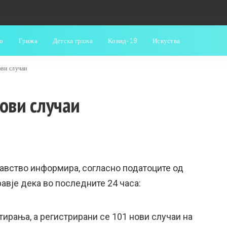
о
Грижа
Детска грижа
Ковид-19
Искуства
ови случаи
нови случаи
авство информира, согласно податоците од
равје дека во последните 24 часа:
тирања, а регистрирани се 101 нови случаи на