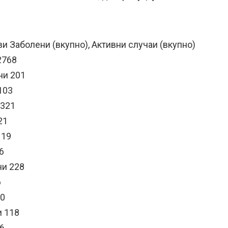
и Заболени (вкупно), Активни случаи (вкупно)
2768
ни 201
103
 321
21
 19
6
ни 228
6
00
и 118
36