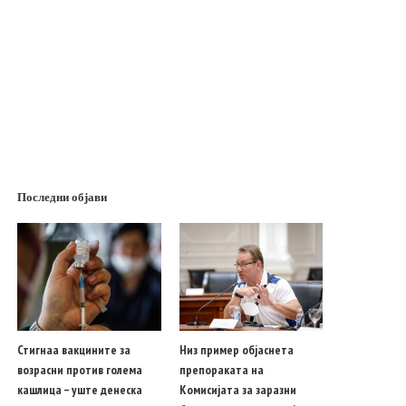
Последни објави
Стигнаа вакцините за
Низ пример објаснета
возрасни против голема
препораката на
кашлица – уште денеска
Комисијата за заразни