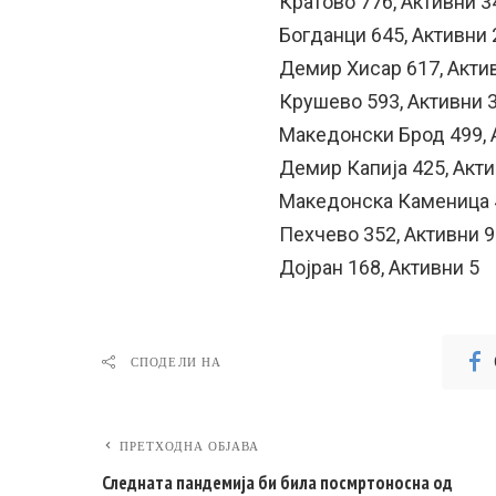
Кратово 776, Активни 3
Богданци 645, Активни 
Демир Хисар 617, Акти
Крушево 593, Активни 
Македонски Брод 499, 
Демир Капија 425, Акти
Македонска Каменица 4
Пехчево 352, Активни 9
Дојран 168, Активни 5
СПОДЕЛИ НА
ПРЕТХОДНА ОБЈАВА
Следната пандемија би била посмртоносна од