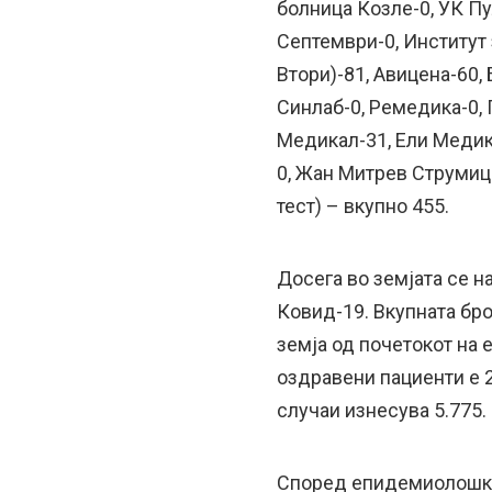
болница Козле-0, УК Пу
Септември-0, Институт
Втори)-81, Авицена-60, 
Синлаб-0, Ремедика-0, 
Медикал-31, Ели Медик
0, Жан Митрев Струмиц
тест) – вкупно 455.
Досега во земјата се н
Ковид-19. Вкупната бр
земја од почетокот на 
оздравени пациенти е 20
случаи изнесува 5.775.
Според епидемиолошки 