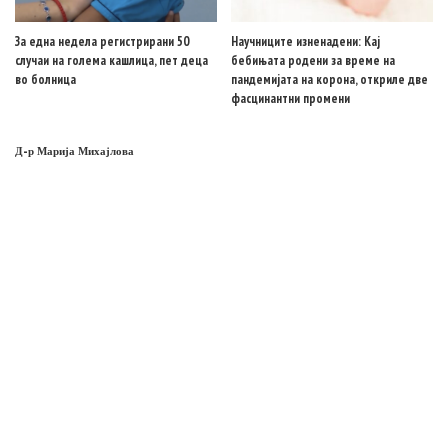
За една недела регистрирани 50
Научниците изненадени: Кај
случаи на голема кашлица, пет деца
бебињата родени за време на
во болница
пандемијата на корона, откриле две
фасцинантни промени
Д-р Марија Михајлова