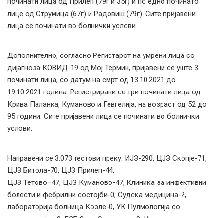
починати лица од Прилеп (79г и 35г) и по едно починато
лице од Струмица (67г) и Радовиш (79г). Сите пријавени
лица се починати во болнички услови.
Дополнително, согласно Регистарот на умрени лица со
дијагноза КОВИД-19 од Мој Термин, пријавени се уште 3
починати лица, со датум на смрт од 13.10.2021 до
19.10.2021 година. Регистрирани се три починати лица од
Крива Паланка, Куманово и Гевгелија, на возраст од 52 до
95 години. Сите пријавени лица се починати во болнички
услови.
Направени се 3.073 тестови преку: ИЈЗ-290, ЦЈЗ Скопје-71,
ЦЈЗ Битола-70, ЦЈЗ Прилеп-44,
ЦЈЗ Тетово–47, ЦЈЗ Куманово-47, Клиника за инфективни
болести и фебрилни состојби-0, Судска медицина-2,
лабораторија болница Козле-0, УК Пулмологија со