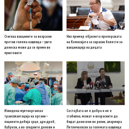
Стигнаа вакцините за возрасни
Низ пример објаснета препораката
против голема кашлица – уште
на Комисијата за заразни болести за
денеска може да се прими во
вакцинација на децата
пунктовите
Изведена мултиорганска
Состојбата не е добра и не е
трансплантација на органи –
стабилна, можат и возрасните да
пациенти добија срце, црн дроб,
бидат донесени во ризик, алармира
бубрези, а во следните денови и
Петличковски за големата кашлица