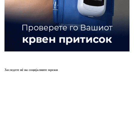
Заследете нѐ на социјалните мрежи