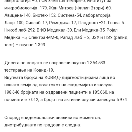
алергологија –0, ГОБ 8-ми Септември-0, Институт за
микробиологија–179, Жан Митрев (Филип Втори)-60,
Авицена-140, Биотек-152, Систина-54, лабораторија
Лаор-100, Синлаб-17, Ремедика-17, Плодност–21, Генеа-5,
Никоб лаб-292, ВФВ Медикал-30, Ели Медика-35, Ројал
Медика –5, Спектра-ММ-0, Рапид Лаб – 2, ЈЗУ и ПЗУ (рапид
тест) – вкупно 1.393.
Досега во земјата се направени вкупно 1.354.533
тестирања на Ковид-19.
Вкупната бројка на КОВИД-дијагностицирани лица во
нашата земја од почетокот на епидемијата изнесува
198.646 бројката на оздравени пациенти е 185.660, на
починати е 7.012, а бројот на активни случаи изнесува 5.974.
Според епидемиолошки анализи во моментов,
дистрибуцијата по градови е следна: