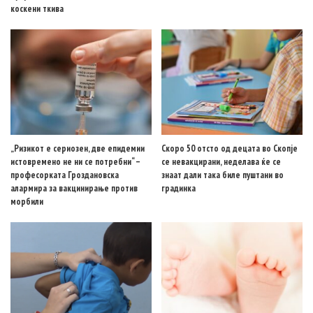
коскени ткива
„Ризикот е сериозен, две епидемии
Скоро 50 отсто од децата во Скопје
истовремено не ни се потребни“ –
се невакцирани, неделава ќе се
професорката Гроздановска
знаат дали така биле пуштани во
алармира за вакцинирање против
градинка
морбили