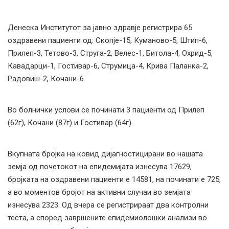
Денеска Институтот за јавно здравје регистрира 65
оздравени пациенти од: Скопје-15, Куманово-5, Штип-6,
Прилеп-3, Тетово-3, Струга-2, Велес-1, Битола-4, Охрид-5,
Кавадарци-1, Гостивар-6, Струмица-4, Крива Паланка-2,
Радовиш-2, Кочани-6.
Во болнички услови се починати 3 пациенти од Прилеп
(62г), Кочани (87г) и Гостивар (64г).
Вкупната бројка на ковид дијагностицирани во нашата
земја од почетокот на епидемијата изнесува 17629,
бројката на оздравени пациенти е 14581, на починати е 725,
а во моментов бројот на активни случаи во земјата
изнесува 2323. Од вчера се регистрираат два контролни
теста, а според завршените епидемиолошки анализи во