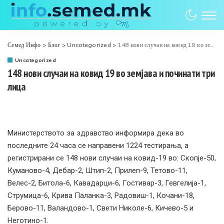
Семед Инфо
>
Блог
>
Uncategorized
>
148 нови случаи на ковид 19 во земјава и починати три лица
Uncategorized
148 нови случаи на ковид 19 во земјава и починати три
лица
Министерството за здравство информира дека во
последните 24 часа се направени 1224 тестирања, а
регистрирани се 148 нови случаи на ковид-19 во: Скопје-50,
Куманово-4, Дебар-2, Штип-2, Прилеп-9, Тетово-11,
Велес-2, Битола-6, Кавадарци-6, Гостивар-3, Гевгелија-1,
Струмица-6, Крива Паланка-3, Радовиш-1, Кочани-18,
Берово-11, Валандово-1, Свети Николе-6, Кичево-5 и
Неготино-1.