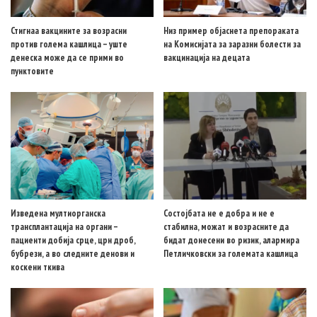
Стигнаа вакцините за возрасни
Низ пример објаснета препораката
против голема кашлица – уште
на Комисијата за заразни болести за
денеска може да се прими во
вакцинација на децата
пунктовите
Изведена мултиорганска
Состојбата не е добра и не е
трансплантација на органи –
стабилна, можат и возрасните да
пациенти добија срце, црн дроб,
бидат донесени во ризик, алармира
бубрези, а во следните денови и
Петличковски за големата кашлица
коскени ткива