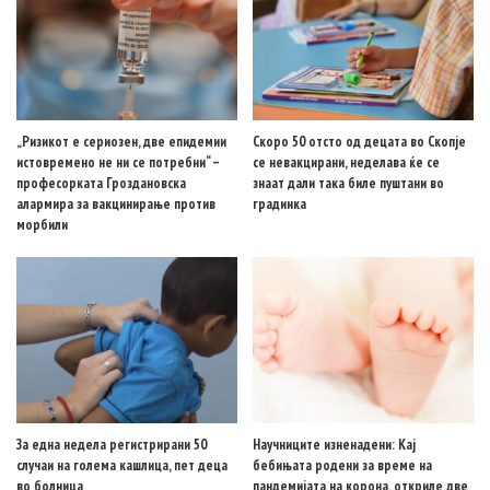
„Ризикот е сериозен, две епидемии
Скоро 50 отсто од децата во Скопје
истовремено не ни се потребни“ –
се невакцирани, неделава ќе се
професорката Гроздановска
знаат дали така биле пуштани во
алармира за вакцинирање против
градинка
морбили
За една недела регистрирани 50
Научниците изненадени: Кај
случаи на голема кашлица, пет деца
бебињата родени за време на
во болница
пандемијата на корона, откриле две