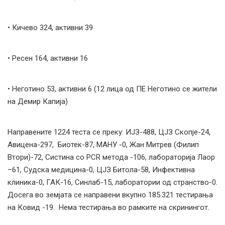
• Кичево 324, активни 39
• Ресен 164, активни 16
• Неготино 53, активни 6 (12 лица од ПЕ Неготино се жители
на Демир Капија)
Направените 1224 теста се преку: ИЈЗ-488, ЦЈЗ Скопје-24,
Авицена-297, Биотек-87, МАНУ -0, Жан Митрев (Филип
Втори)-72, Систина со PCR метода -106, лабораторија Лаор
–61, Судска медицина-0, ЦЈЗ Битола-58, Инфективна
клиника-0, ГАК-16, Синлаб-15, лаборатории од странство-0.
Досега во земјата се направени вкупно 185.321 тестирања
на Ковид -19. Нема тестирања во рамките на скринингот.