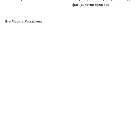
фасцинантни промени
Д-р Марија Михајлова