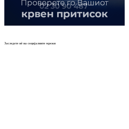
Заследете нѐ на социјалните мрежи