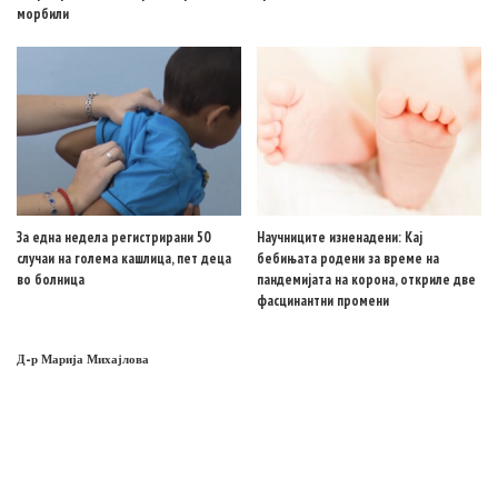
морбили
За една недела регистрирани 50
Научниците изненадени: Кај
случаи на голема кашлица, пет деца
бебињата родени за време на
во болница
пандемијата на корона, откриле две
фасцинантни промени
Д-р Марија Михајлова