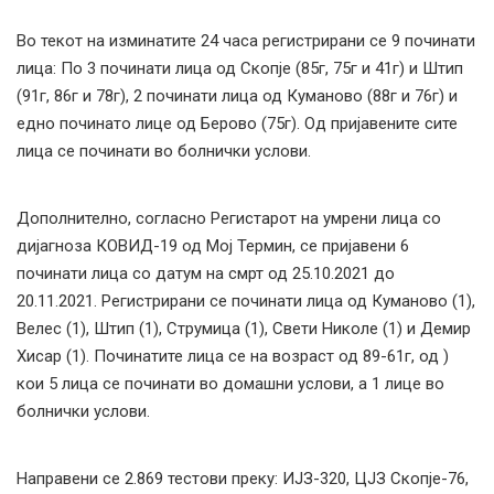
Во текот на изминатите 24 часа регистрирани се 9 починати
лица: По 3 починати лица од Скопје (85г, 75г и 41г) и Штип
(91г, 86г и 78г), 2 починати лица од Куманово (88г и 76г) и
едно починато лице од Берово (75г). Од пријавените сите
лица се починати во болнички услови.
Дополнително, согласно Регистарот на умрени лица со
дијагноза КОВИД-19 од Мој Термин, се пријавени 6
починати лица со датум на смрт од 25.10.2021 до
20.11.2021. Регистрирани се починати лица од Куманово (1),
Велес (1), Штип (1), Струмица (1), Свети Николе (1) и Демир
Хисар (1). Починатите лица се на возраст од 89-61г, од )
кои 5 лица се починати во домашни услови, а 1 лице во
болнички услови.
Направени се 2.869 тестови преку: ИЈЗ-320, ЦЈЗ Скопје-76,