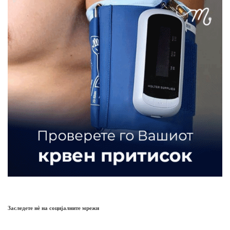
Заследете нѐ на социјалните мрежи