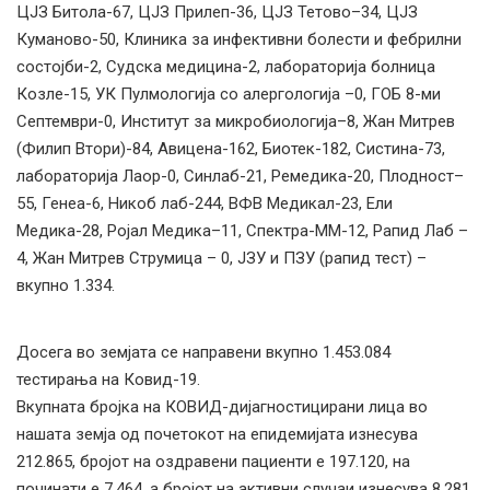
ЦЈЗ Битола-67, ЦЈЗ Прилеп-36, ЦЈЗ Тетово–34, ЦЈЗ
Куманово-50, Клиника за инфективни болести и фебрилни
состојби-2, Судска медицина-2, лабораторија болница
Козле-15, УК Пулмологија со алергологија –0, ГОБ 8-ми
Септември-0, Институт за микробиологија–8, Жан Митрев
(Филип Втори)-84, Авицена-162, Биотек-182, Систина-73,
лабораторија Лаор-0, Синлаб-21, Ремедика-20, Плодност–
55, Генеа-6, Никоб лаб-244, ВФВ Медикал-23, Ели
Медика-28, Ројал Медика–11, Спектра-ММ-12, Рапид Лаб –
4, Жан Митрев Струмица – 0, ЈЗУ и ПЗУ (рапид тест) –
вкупно 1.334.
Досега во земјата се направени вкупно 1.453.084
тестирања на Ковид-19.
Вкупната бројка на КОВИД-дијагностицирани лица во
нашата земја од почетокот на епидемијата изнесува
212.865, бројот на оздравени пациенти е 197.120, на
починати е 7.464, а бројот на активни случаи изнесува 8.281.