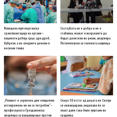
Изведена мултиорганска
Состојбата не е добра и не е
трансплантација на органи –
стабилна, можат и возрасните да
пациенти добија срце, црн дроб,
бидат донесени во ризик, алармира
бубрези, а во следните денови и
Петличковски за големата кашлица
коскени ткива
„Ризикот е сериозен, две епидемии
Скоро 50 отсто од децата во Скопје
истовремено не ни се потребни“ –
се невакцирани, неделава ќе се
професорката Гроздановска
знаат дали така биле пуштани во
алармира за вакцинирање против
градинка