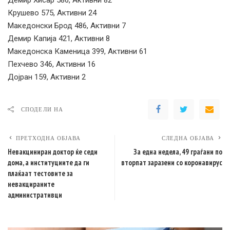
Демир Хисар 586, Активни 82
Крушево 575, Активни 24
Македонски Брод 486, Активни 7
Демир Капија 421, Активни 8
Македонска Каменица 399, Активни 61
Пехчево 346, Активни 16
Дојран 159, Активни 2
СПОДЕЛИ НА
ПРЕТХОДНА ОБЈАВА
СЛЕДНА ОБЈАВА
Невакциниран доктор ќе седи
За една недела, 49 граѓани по
дома, a институциите да ги
вторпат заразени со коронавирус
плаќаат тестовите за
невакцираните
административци