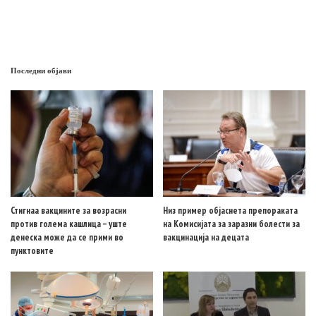
Последни објави
Стигнаа вакцините за возрасни
Низ пример објаснета препораката
против голема кашлица – уште
на Комисијата за заразни болести за
денеска може да се прими во
вакцинација на децата
пунктовите