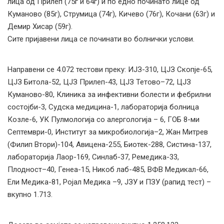
лица од Прилеп (75г и 64г) и по едно починато лице од
Куманово (85г), Струмица (74г), Кичево (76г), Кочани (63г) и
Демир Хисар (59г).
Сите пријавени лица се починати во болнички услови.
Направени се 4.072 тестови преку: ИЈЗ-310, ЦЈЗ Скопје-65,
ЦЈЗ Битола-52, ЦЈЗ Прилеп-43, ЦЈЗ Тетово–72, ЦЈЗ
Куманово-80, Клиника за инфективни болести и фебрилни
состојби-3, Судска медицина-1, лабораторија болница
Козле-6, УК Пулмологија со алергологија – 6, ГОБ 8-ми
Септември-0, Институт за микробиологија–2, Жан Митрев
(Филип Втори)-104, Авицена-255, Биотек-288, Систина-137,
лабораторија Лаор-169, Синлаб-37, Ремедика-33,
Плодност–40, Генеа-15, Никоб лаб-485, ВФВ Медикал-66,
Ели Медика-81, Ројал Медика –9, ЈЗУ и ПЗУ (рапид тест) –
вкупно 1.713.