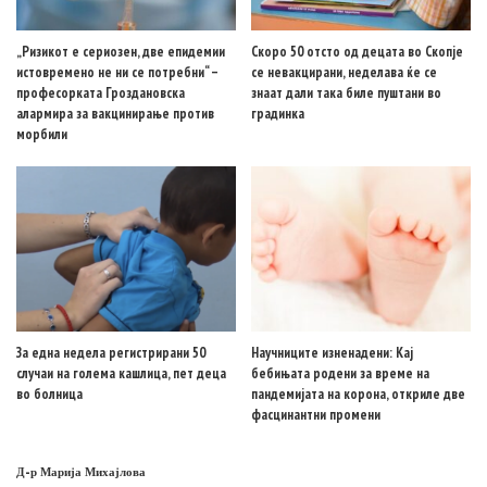
„Ризикот е сериозен, две епидемии
Скоро 50 отсто од децата во Скопје
истовремено не ни се потребни“ –
се невакцирани, неделава ќе се
професорката Гроздановска
знаат дали така биле пуштани во
алармира за вакцинирање против
градинка
морбили
За една недела регистрирани 50
Научниците изненадени: Кај
случаи на голема кашлица, пет деца
бебињата родени за време на
во болница
пандемијата на корона, откриле две
фасцинантни промени
Д-р Марија Михајлова