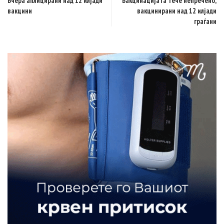
Вчера аплицирани над 12 илјади
Вакцинацијата тече непречено,
вакцини
вакцинирани над 12 илјади
граѓани