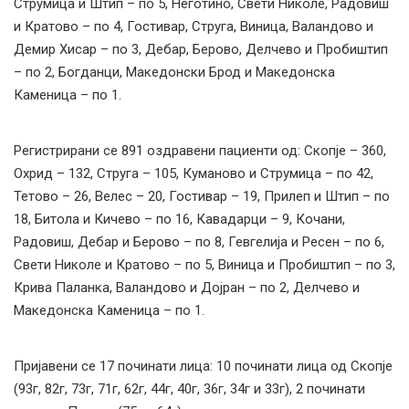
Струмица и Штип – по 5, Неготино, Свети Николе, Радовиш
и Кратово – по 4, Гостивар, Струга, Виница, Валандово и
Демир Хисар – по 3, Дебар, Берово, Делчево и Пробиштип
– по 2, Богданци, Македонски Брод и Македонска
Каменица – по 1.
Регистрирани сe 891 оздравени пациенти од: Скопје – 360,
Охрид – 132, Струга – 105, Куманово и Струмица – по 42,
Тетово – 26, Велес – 20, Гостивар – 19, Прилеп и Штип – по
18, Битола и Кичево – по 16, Кавадарци – 9, Кочани,
Радовиш, Дебар и Берово – по 8, Гевгелија и Ресен – по 6,
Свети Николе и Кратово – по 5, Виница и Пробиштип – по 3,
Крива Паланка, Валандово и Дојран – по 2, Делчево и
Македонска Каменица – по 1.
Пријавени се 17 починати лица: 10 починати лица од Скопје
(93г, 82г, 73г, 71г, 62г, 44г, 40г, 36г, 34г и 33г), 2 починати