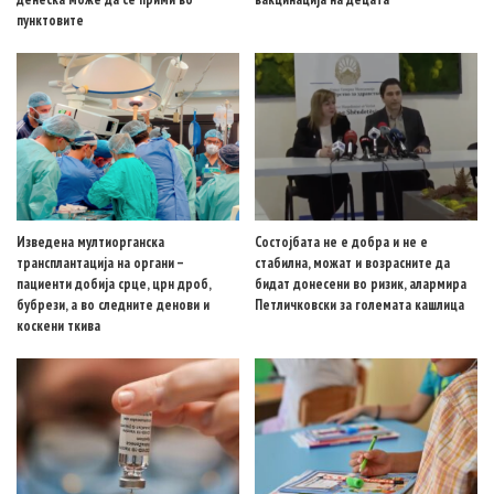
пунктовите
Изведена мултиорганска
Состојбата не е добра и не е
трансплантација на органи –
стабилна, можат и возрасните да
пациенти добија срце, црн дроб,
бидат донесени во ризик, алармира
бубрези, а во следните денови и
Петличковски за големата кашлица
коскени ткива