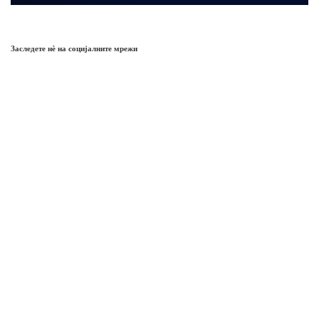
Заследете нѐ на социјалните мрежи