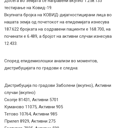
Досега во земјата се направени вкупно 1.258.133
тестирање на Ковид-19.
Вкупната бројка на КОВИД-дијагностицирани лица во
нашата земја од почетокот на епидемијата изнесува
187.622 бројката на оздравени пациенти е 168.700, на
починати е 6.489, а бројот на активни случаи изнесува
12.433.
Според епидемиолошки анализи во моментов,
дистрибуцијата по градови е следна:
Дистрибуција по градови Заболени (вкупно), Активни
случаи (вкупно)
Скопје 81431, Активни 5701
Куманово 11075, Активни 905
Тетово 10764, Активни 985
Прилеп 8929, Активни 275