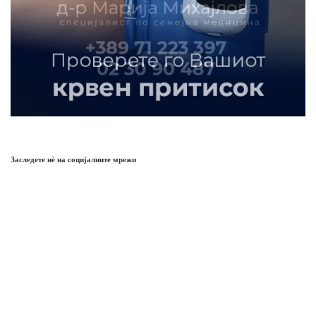
Заследете нѐ на социјалните мрежи