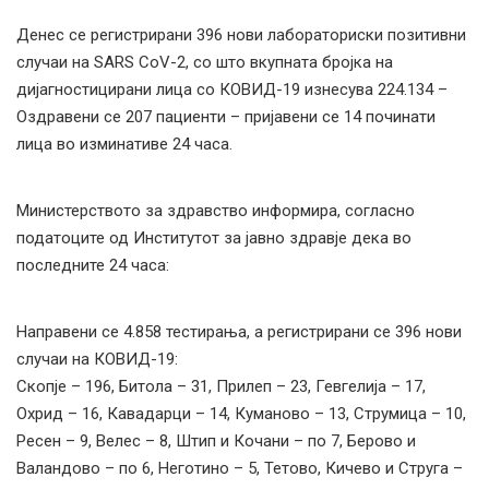
Денес се регистрирани 396 нови лабораториски позитивни
случаи на SARS CoV-2, со што вкупната бројка на
дијагностицирани лица со КОВИД-19 изнесува 224.134 –
Оздравени се 207 пациенти – пријавени се 14 починати
лица во изминативе 24 часа.
Министерството за здравство информира, согласно
податоците од Институтот за јавно здравје дека во
последните 24 часа:
Направени се 4.858 тестирања, а регистрирани се 396 нови
случаи на КОВИД-19:
Скопје – 196, Битола – 31, Прилеп – 23, Гевгелија – 17,
Охрид – 16, Кавадарци – 14, Куманово – 13, Струмица – 10,
Ресен – 9, Велес – 8, Штип и Кочани – по 7, Берово и
Валандово – по 6, Неготино – 5, Тетово, Кичево и Струга –