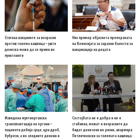
Стигнаа вакцините за возрасни
Низ пример објаснета препораката
против голема кашлица – уште
на Комисијата за заразни болести за
денеска може да се прими во
вакцинација на децата
пунктовите
Изведена мултиорганска
Состојбата не е добра и не е
трансплантација на органи –
стабилна, можат и возрасните да
пациенти добија срце, црн дроб,
бидат донесени во ризик, алармира
бубрези, а во следните денови и
Петличковски за големата кашлица