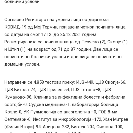
болнички услови.
Согласно Регистарот на умрени лица со дијагноза
КОВИД-19 од Мој Термин, пријавени четири починати лица
со датум на смрт 17.12. до 25.12.2021 година.
Регистрираните се починати лица од Пехчево (2), Скопје (1)
и Штип (1). на возраст од 71 до 87 години. Две лица се
починати во болнички услови и две лица се починати во
домашни услови.
Направени се 4.858 тестови преку: ИЈЗ-449, ЦЈЗ Скопје-66,
ЦЈЗ Битола-74, ЦЈЗ Прилеп-54, ЦЈЗ Тетово–8, ЦЈЗ
Куманово-98, Клиника за инфективни болести и фебрилни
состојби-0, Судска медицина-1, лабораторија болница
Козле-0, УК Пулмологија со алергологија –0, ГОБ 8-ми
Септември-0, Институт за микробиологија–172, Жан Митрев
(Филип Втори)-94, Авицена-232, Биотек-204, Систина-100,