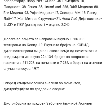
лабораторија Лаор-289, Синлаб-35, Ремедика-10,
Плодност–38, Генеа-25, Никоб лаб-388, ВФВ Медикал-80,
Ели Медика-93, Ројал Медика–47, Спектра-ММ-18, Рапид
Лаб–17, Жан Митрев Струмица–21, Нова Лаб Дијагностика–
5, ЈЗУ и ПЗУ (рапид тест) – вкупно 2.240.
Досега во земјата се направени вкупно 1.586.033
тестирања на Ковид-19. Вкупната бројка на КОВИД-
дијагностицирани лица во нашата земја од почетокот на
епидемијата изнесува 224.134, бројот на оздравени
пациенти е 211.228, на починати е 7.935, а бројот на активни
случаи изнесува 4.971.
Според епидемиолошки анализи во моментов,
дистрибуцијата по градови е следна:
Дистрибуција по градови Заболени (вкупно), Активни