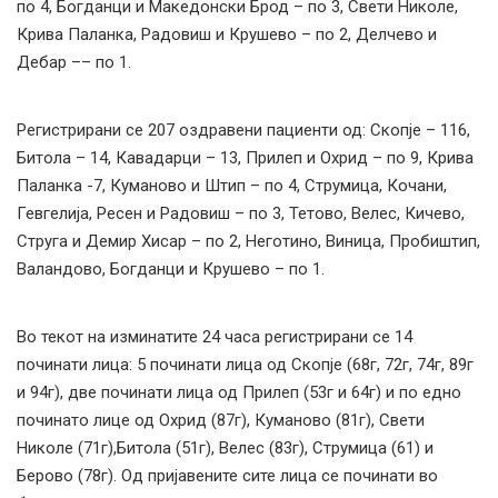
по 4, Богданци и Македонски Брод – по 3, Свети Николе,
Крива Паланка, Радовиш и Крушево – по 2, Делчево и
Дебар –– по 1.
Регистрирани сe 207 оздравени пациенти од: Скопје – 116,
Битола – 14, Кавадарци – 13, Прилеп и Охрид – по 9, Крива
Паланка -7, Куманово и Штип – по 4, Струмица, Кочани,
Гевгелија, Ресен и Радовиш – по 3, Тетово, Велес, Кичево,
Струга и Демир Хисар – по 2, Неготино, Виница, Пробиштип,
Валандово, Богданци и Крушево – по 1.
Во текот на изминатите 24 часа регистрирани се 14
починати лица: 5 починати лица од Скопје (68г, 72г, 74г, 89г
и 94г), две починати лица од Прилеп (53г и 64г) и по едно
починато лице од Охрид (87г), Куманово (81г), Свети
Николе (71г),Битола (51г), Велес (83г), Струмица (61) и
Берово (78г). Од пријавените сите лица се починати во