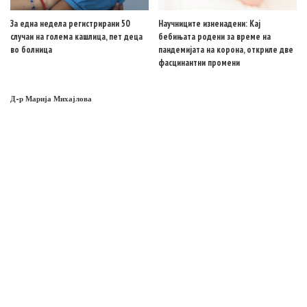
За една недела регистрирани 50
Научниците изненадени: Кај
случаи на голема кашлица, пет деца
бебињата родени за време на
во болница
пандемијата на корона, откриле две
фасцинантни промени
Д-р Марија Михајлова