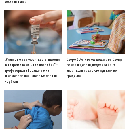
коскени ткива
„Ризикот е сериозен, две епидемии
Скоро 50 отсто од децата во Скопје
истовремено не ни се потребни“ –
се невакцирани, неделава ќе се
професорката Гроздановска
знаат дали така биле пуштани во
алармира за вакцинирање против
градинка
морбили