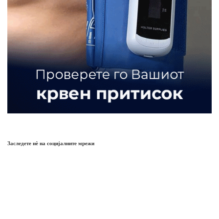
Заследете нѐ на социјалните мрежи