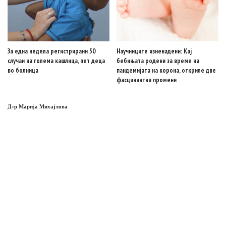
За една недела регистрирани 50
Научниците изненадени: Кај
случаи на голема кашлица, пет деца
бебињата родени за време на
во болница
пандемијата на корона, откриле две
фасцинантни промени
Д-р Марија Михајлова