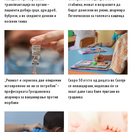
трансплантација на органи –
стабилна, можат и возрасните да
пациенти добија срце, црн дроб,
бидат донесени во ризик, алармира
бубрези, а во следните денови и
Петличковски за големата кашлица
коскени ткива
„Ризикот е сериозен, две епидемии
Скоро 50 отсто од децата во Скопје
истовремено не ни се потребни“ –
се невакцирани, неделава ќе се
професорката Гроздановска
знаат дали така биле пуштани во
алармира за вакцинирање против
градинка
морбили