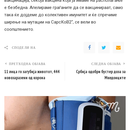
вакцинација, секоја вакцина која ја имаме на располагање
е безбедна. Апелираме граѓаните да се вакцинираат, само
така ќе дојдеме до колективен имунитет и ќе спречиме
ширење на мутации на СарсКоВ2“, се вели во
соопштението.
СПОДЕЛИ НА
ПРЕТХОДНА ОБЈАВА
СЛЕДНА ОБЈАВА
11 лица го загубија животот, 444
Србија одобри бустер доза за
новозаразени од корона
Мкедонците