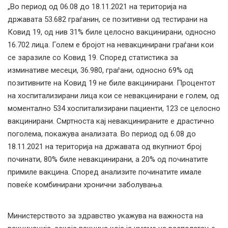
„Во период од 06.08 до 18.11.2021 на територија на
државата 53.682 граѓанин, се позитивни од тестирани на
Ковид 19, од нив 31% биле целосно вакцинирани, односно
16.702 лица. Голем е бројот на невакцинирани граѓани кои
се заразиле со Ковид 19. Според статистика за
изминативе месеци, 36.980, граѓани, односно 69% од
позитивните на Ковид 19 не биле вакцинирани. Процентот
на хоспитализирани лица кои се невакцинирани е голем, од
моментално 534 хоспитализирани пациенти, 123 се целосно
вакцинирани. Смртноста кај невакцинираните е драстично
поголема, покажува анализата. Во период од 6.08 до
18.11.2021 на територија на државата од вкупниот број
починати, 80% биле невакцинирани, а 20% од починатите
примиле вакцина. Според анализите починатите имале
повеќе комбинирани хронични заболувања.
Министерството за здравство укажува на важноста на