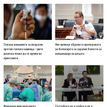
Стигнаа вакцините за возрасни
Низ пример објаснета препораката
против голема кашлица – уште
на Комисијата за заразни болести за
денеска може да се прими во
вакцинација на децата
пунктовите
Изведена мултиорганска
Состојбата не е добра и не е