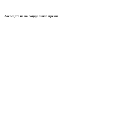
Заследете нѐ на социјалните мрежи