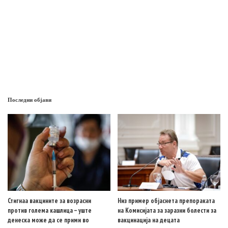
Последни објави
Стигнаа вакцините за возрасни
Низ пример објаснета препораката
против голема кашлица – уште
на Комисијата за заразни болести за
денеска може да се прими во
вакцинација на децата