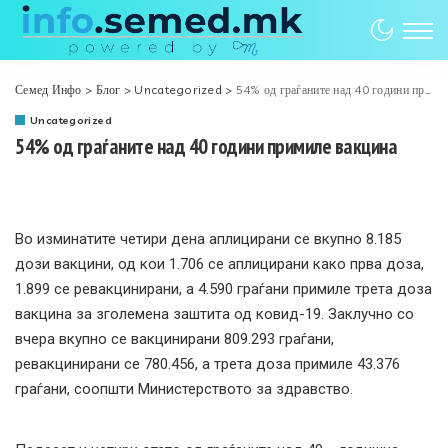
Семед Инфо
>
Блог
>
Uncategorized
>
54% од граѓаните над 40 години примиле вакцина
Uncategorized
54% од граѓаните над 40 години примиле вакцина
Во изминатите четири дена аплицирани се вкупно 8.185
дози вакцини, од кои 1.706 се аплицирани како прва доза,
1.899 се ревакцинирани, а 4.590 граѓани примиле трета доза
вакцина за зголемена заштита од ковид-19. Заклучно со
вчера вкупно се вакцинирани 809.293 граѓани,
ревакцинирани се 780.456, а трета доза примиле 43.376
граѓани, соопшти Министерството за здравство.