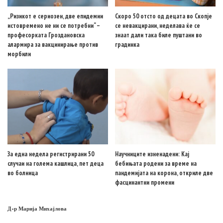
„Ризикот е сериозен, две епидемии
Скоро 50 отсто од децата во Скопје
истовремено не ни се потребни“ –
се невакцирани, неделава ќе се
професорката Гроздановска
знаат дали така биле пуштани во
алармира за вакцинирање против
градинка
морбили
За една недела регистрирани 50
Научниците изненадени: Кај
случаи на голема кашлица, пет деца
бебињата родени за време на
во болница
пандемијата на корона, откриле две
фасцинантни промени
Д-р Марија Михајлова