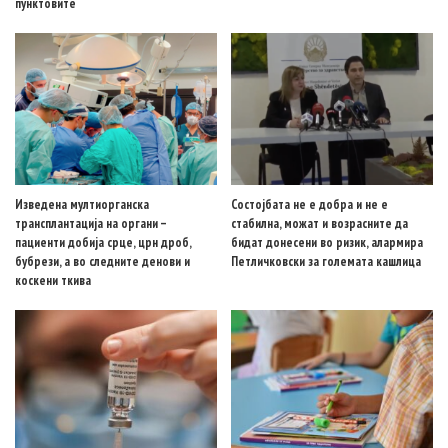
пунктовите
Изведена мултиорганска
Состојбата не е добра и не е
трансплантација на органи –
стабилна, можат и возрасните да
пациенти добија срце, црн дроб,
бидат донесени во ризик, алармира
бубрези, а во следните денови и
Петличковски за големата кашлица
коскени ткива