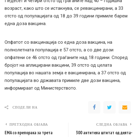
Педесет и четири отсто од граѓаните над 40 – годишна
возраст, како што се истакнува, се ревакцинирани, а 33
отсто од популацијата од 18 до 39 години примиле барем
една доза вакцина.
Опфатот со вакцинација со една доза вакцина, на
полнолетната популација е 57 отсто, а со две дози
опфатени се 46 отсто од граѓаните над 18 години. Според
бројот на аплицирани вакцини, 39 отсто од целата
популација во нашата земја е вакцинирана, а 37 отсто од
популацијата во државата примиле две дози вакцина,
информираат од Министерството.
СПОДЕЛИ НА
ПРЕТХОДНА ОБЈАВА
СЛЕДНА ОБЈАВА
EMA со препорака за трета
300 антитела штитат од делта-