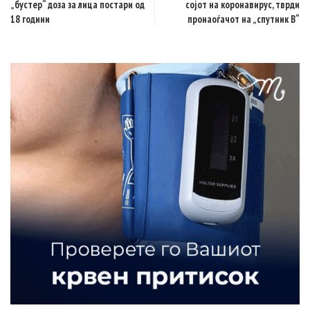
„бустер“ доза за лица постари од
сојот на коронавирус, тврди
18 години
пронаоѓачот на „спутник В“