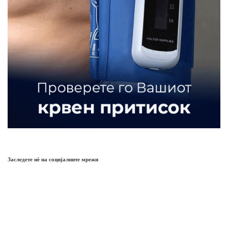
Заследете нѐ на социјалните мрежи