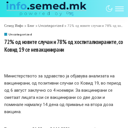
Семед Инфо
>
Блог
>
Uncategorized
>
72% од новите случаи и 78% од хоспитализираните, со Ковид 19 се невакцинирани
Uncategorized
72% од новите случаи и 78% од хоспитализираните, со
Ковид 19 се невакцинирани
Министерството за здравство ја објавува анализата на
вакцинирани, од позитивни случаи со Ковид 19, во период
од 6 август заклучно со 4 ноември. За вакцинирани се
сметаат лицата кои се вакцинирани со две дози и
поминале најмалку 14 дена од примање на втора доза
вакцина.