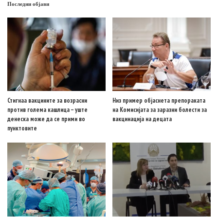
Последни објави
Стигнаа вакцините за возрасни
Низ пример објаснета препораката
против голема кашлица – уште
на Комисијата за заразни болести за
денеска може да се прими во
вакцинација на децата
пунктовите