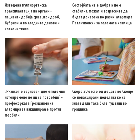
Изведена мултиорганска
Состојбата не е добра и не е
трансплантација на органи –
стабилна, можат и возрасните да
пациенти добија срце, црн дроб,
бидат донесени во ризик, алармира
бубрези, а во следните денови и
Петличковски за големата кашлица
коскени ткива
„Ризикот е сериозен, две епидемии
Скоро 50 отсто од децата во Скопје
истовремено не ни се потребни“ –
се невакцирани, неделава ќе се
професорката Гроздановска
знаат дали така биле пуштани во
алармира за вакцинирање против
градинка
морбили