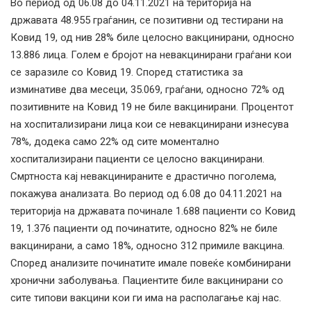
Во период од 06.08 до 04.11.2021 на територија на
државата 48.955 граѓанин, се позитивни од тестирани на
Ковид 19, од нив 28% биле целосно вакцинирани, односно
13.886 лица. Голем е бројот на невакцинирани граѓани кои
се заразиле со Ковид 19. Според статистика за
изминативе два месеци, 35.069, граѓани, односно 72% од
позитивните на Ковид 19 не биле вакцинирани. Процентот
на хоспитализирани лица кои се невакцинирани изнесува
78%, додека само 22% од сите моментално
хоспитализирани пациенти се целосно вакцинирани.
Смртноста кај невакцинираните е драстично поголема,
покажува анализата. Во период од 6.08 до 04.11.2021 на
територија на државата починале 1.688 пациенти со Ковид
19, 1.376 пациенти од починатите, односно 82% не биле
вакцинирани, а само 18%, односно 312 примиле вакцина.
Според анализите починатите имале повеќе комбинирани
хронични заболувања. Пациентите биле вакцинирани со
сите типови вакцини кои ги има на располагање кај нас.