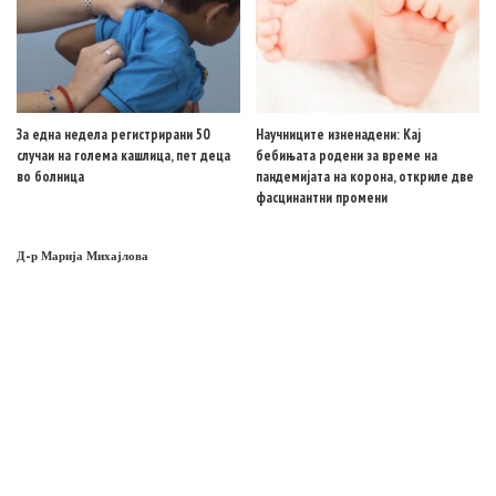
За една недела регистрирани 50
Научниците изненадени: Кај
случаи на голема кашлица, пет деца
бебињата родени за време на
во болница
пандемијата на корона, откриле две
фасцинантни промени
Д-р Марија Михајлова