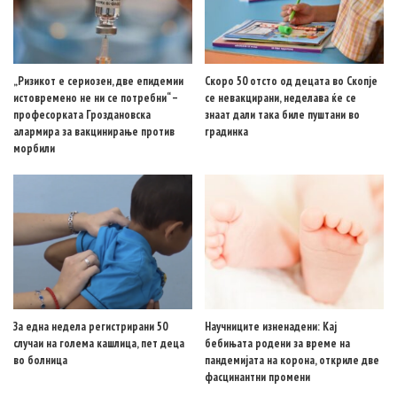
„Ризикот е сериозен, две епидемии
Скоро 50 отсто од децата во Скопје
истовремено не ни се потребни“ –
се невакцирани, неделава ќе се
професорката Гроздановска
знаат дали така биле пуштани во
алармира за вакцинирање против
градинка
морбили
За една недела регистрирани 50
Научниците изненадени: Кај
случаи на голема кашлица, пет деца
бебињата родени за време на
во болница
пандемијата на корона, откриле две
фасцинантни промени