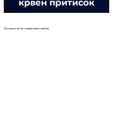
Заследете нѐ на социјалните мрежи