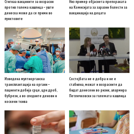
Стигнаа вакцините за возрасни
Низ пример објаснета препораката
против голема кашлица – уште
на Комисијата за заразни болести за
денеска може да се прими во
вакцинација на децата
пунктовите
Изведена мултиорганска
Состојбата не е добра и не е
трансплантација на органи –
стабилна, можат и возрасните да
пациенти добија срце, црн дроб,
бидат донесени во ризик, алармира
бубрези, а во следните денови и
Петличковски за големата кашлица
коскени ткива