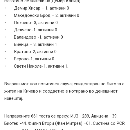
Неготино се жители на Демир Капија)
• Демир Хисар – 1, активни 0
• Македонски Брод – 2, активни 0
• Пехчево- 3, активни 0
• Делчево-1, активни 0
• Валандово -1, активни 0
• Виница – 3, активни 1
• Кратово-2, активни 0
• Берово-1, активни 0
• Свети Николе-1, активни 1.
Вчерашниот нов позитивен случај евидентиран во Битола е
жител на Кичево и соодветно е нотирано во денешниот
извештај.
Направените 661 теста се преку: ИЈЗ –289, Авицена –39,
Биотек -44, Филип Втори (Жан Митрев) –61, Систина со PCR