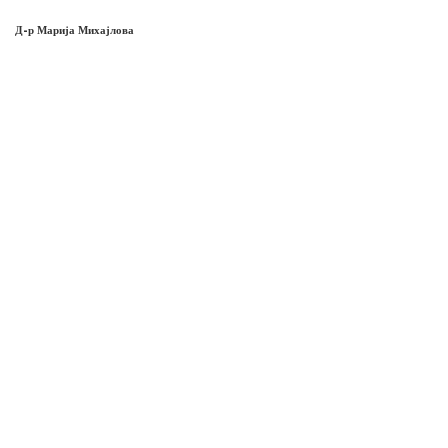
Д-р Марија Михајлова