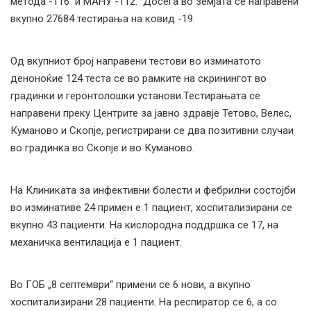
метода -116 и МАНУ -112. Досега во земјата се направени
вкупно 27684 тестирања на ковид -19.
Од вкупниот број направени тестови во изминатото
деноноќие 124 теста се во рамките на скринингот во
градинки и геронтолошки установи.Тестирањата се
направени преку Центрите за јавно здравје Teтово, Велес,
Куманово и Скопје, регистрирани се два позитивни случаи
во градинка во Скопје и во Куманово.
На Клиниката за инфективни болести и фебрилни состојби
во изминативе 24 примен е 1 пациент, хоспитализирани се
вкупно 43 пациенти. На кислородна поддршка се 17, на
механичка вентилација е 1 пациент.
Во ГОБ „8 септември“ примени се 6 нови, а вкупно
хоспитализирани 28 пациенти. На респиратор се 6, a со