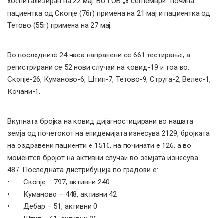
хоспитализиран на 22 мај. Во ГОБ „8 септември“ почина
пациентка од Скопје (76г) примена на 21 мај и пациентка од
Тетово (55г) примена на 27 мај.
Во последните 24 часа направени се 661 тестирање, а
регистрирани се 52 нови случаи на ковид-19 и тоа во:
Скопје-26, Куманово-6, Штип-7, Тетово-9, Струга-2, Велес-1,
Кочани-1.
Вкупната бројка на ковид дијагностицирани во нашата
земја од почетокот на епидемијата изнесува 2129, бројката
на оздравени пациенти е 1516, на починати е 126, а во
моментов бројот на активни случаи во земјата изнесува
487. Последната дистрибуција по градови е:
• Скопје – 797, активни 240
• Куманово – 448, активни 42
• Дебар – 51, активни 0