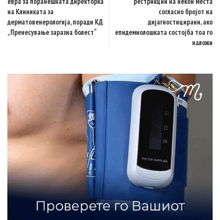
евра за поранешната директорка
рестрикции на некои места
на Клиниката за
согласно бројот на
дерматовенерологија, поради КД
дијагностицирани, ако
„Пренесување заразна болест“
епидемиолошката состојба тоа го
наложи