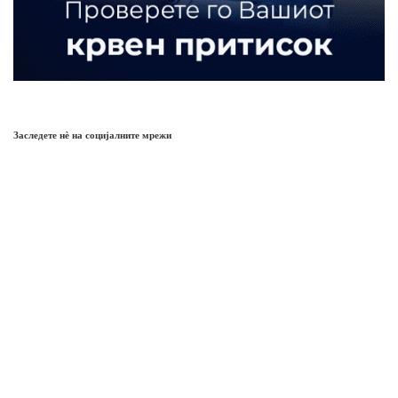
Заследете нѐ на социјалните мрежи