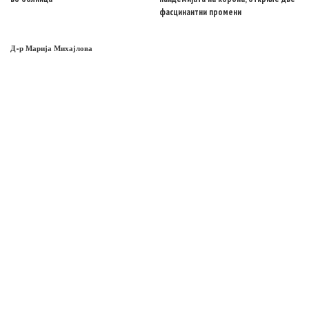
фасцинантни промени
Д-р Марија Михајлова