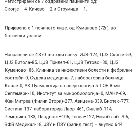
Регистрирани се 7 оздравени пациенти од:
Скопје – 4, Кичево – 2 и Струмица – 1.
Пријавено е 1 починато лице: од Куманово (72г), во
болнички услови.
Направени се 4.370 тестови преку: ИЈЗ-124, ЦЈЗ Скопје-59,
ЦЈЗ Битола-85, ЦЈЗ Прилеп-61, ЦЈЗ Тетово–30, ЦЈЗ
Куманово–86, Клиника за инфективни болести и фебрилни
состојби-0, Судска медицина-7, лабораторија болница
Козле-0, УК Пулмологија со алергологија 5, ГОБ 8-ми
Септември-10, Институт за микробиологија–0, МАНУ-69,
Жан Митрев (Филип Втори)-277, Авицена-339, Биотек-777,
Систина-137, лабораторија Лаор-461, Синлаб-114,
Ремедика-133, Плодност–106, Генеа–122, Никоб лаб-706,
ВФВ Медикал-18, ЈЗУ и ПЗУ (рапид тест) – вкупно 644.