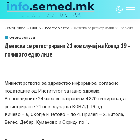
Семед Инфо
>
Блог
>
Uncategorized
>
Денеска се регистрирани 21 нов случај на Ковид 19 – починато едно лице
Uncategorized
Денеска се регистрирани 21 нов случај на Ковид 19 –
починато едно лице
Министерството за здравство информира, согласно
податоците од Институтот за јавно здравје:
Во последните 24 часа се направени 4.370 тестирања, а
регистриран е 21 нов случај на КОВИД-19 од:
Кичево – 6, Скопје и Тетово – по 4, Прилеп – 2, Битола,
Велес, Дебар, Куманово и Охрид- по 1.