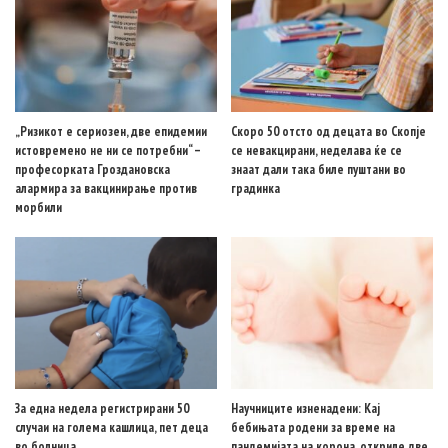
„Ризикот е сериозен, две епидемии
Скоро 50 отсто од децата во Скопје
истовремено не ни се потребни“ –
се невакцирани, неделава ќе се
професорката Гроздановска
знаат дали така биле пуштани во
алармира за вакцинирање против
градинка
морбили
За една недела регистрирани 50
Научниците изненадени: Кај
случаи на голема кашлица, пет деца
бебињата родени за време на
во болница
пандемијата на корона, откриле две