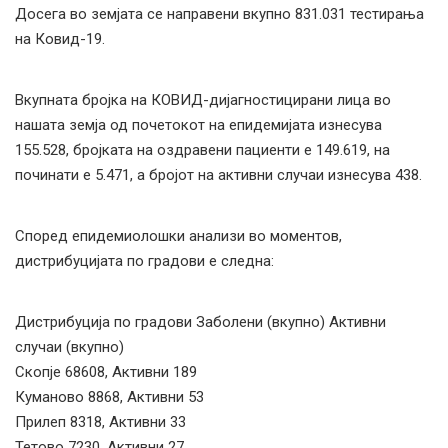
Досега во земјата се направени вкупно 831.031 тестирања
на Ковид-19.
Вкупната бројка на КОВИД-дијагностицирани лица во
нашата земја од почетокот на епидемијата изнесува
155.528, бројката на оздравени пациенти е 149.619, на
починати е 5.471, а бројот на активни случаи изнесува 438.
Според епидемиолошки анализи во моментов,
дистрибуцијата по градови е следна:
Дистрибуција по градови Заболени (вкупно) Активни
случаи (вкупно)
Скопје 68608, Активни 189
Куманово 8868, Активни 53
Прилеп 8318, Активни 33
Тетово 7230, Активни 27