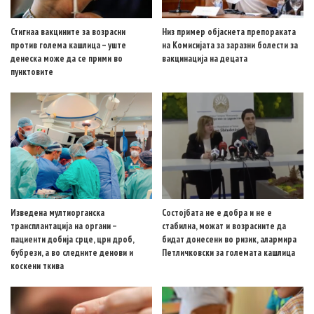
Стигнаа вакцините за возрасни
Низ пример објаснета препораката
против голема кашлица – уште
на Комисијата за заразни болести за
денеска може да се прими во
вакцинација на децата
пунктовите
Изведена мултиорганска
Состојбата не е добра и не е
трансплантација на органи –
стабилна, можат и возрасните да
пациенти добија срце, црн дроб,
бидат донесени во ризик, алармира
бубрези, а во следните денови и
Петличковски за големата кашлица
коскени ткива