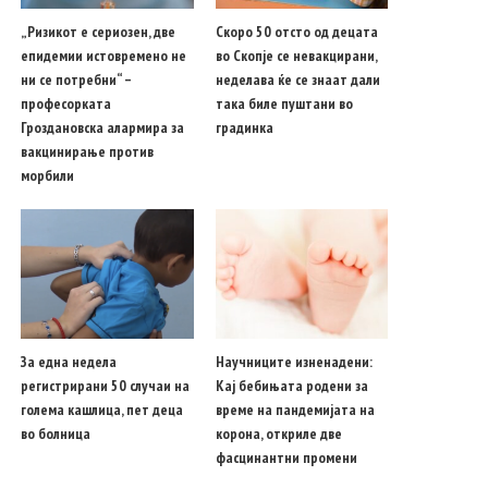
„Ризикот е сериозен, две
Скоро 50 отсто од децата
епидемии истовремено не
во Скопје се невакцирани,
ни се потребни“ –
неделава ќе се знаат дали
професорката
така биле пуштани во
Гроздановска алармира за
градинка
вакцинирање против
морбили
За една недела
Научниците изненадени:
регистрирани 50 случаи на
Кај бебињата родени за
голема кашлица, пет деца
време на пандемијата на
во болница
корона, откриле две
фасцинантни промени