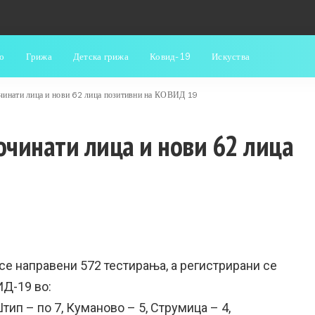
о
Грижа
Детска грижа
Ковид-19
Искуства
очинати лица и нови 62 лица позитивни на КОВИД 19
очинати лица и нови 62 лица
се направени 572 тестирања, а регистрирани се
ИД-19 во:
тип – по 7, Куманово – 5, Струмица – 4,