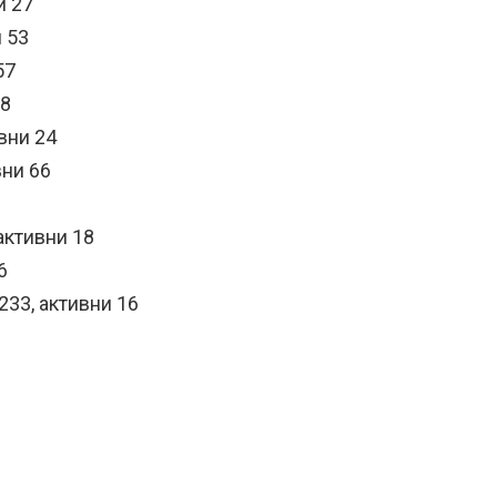
и 27
 53
57
98
вни 24
вни 66
активни 18
6
33, активни 16