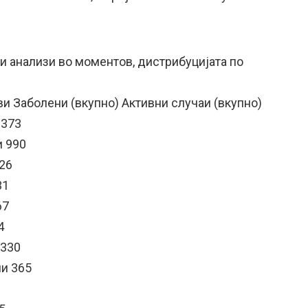
анализи во моментов, дистрибуцијата по
и Заболени (вкупно) Активни случаи (вкупно)
6373
и 990
626
31
67
4
 330
ни 365