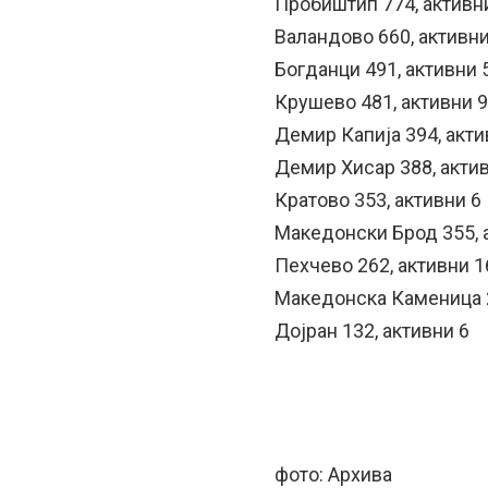
Пробиштип 774, активн
Валандово 660, активни
Богданци 491, активни 
Крушево 481, активни 
Демир Капија 394, акти
Демир Хисар 388, акти
Кратово 353, активни 6
Македонски Брод 355, 
Пехчево 262, активни 1
Македонска Каменица 2
Дојран 132, активни 6
фото: Архива