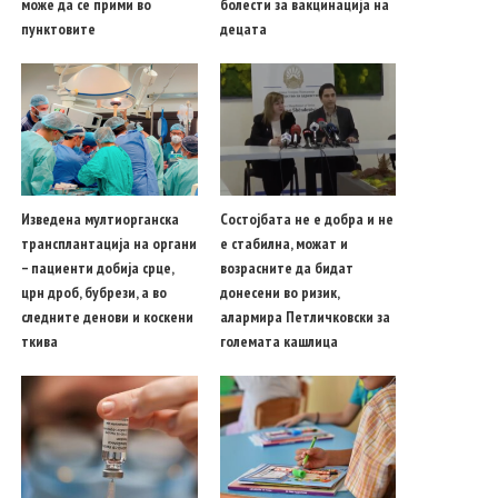
може да се прими во
болести за вакцинација на
пунктовите
децата
Изведена мултиорганска
Состојбата не е добра и не
трансплантација на органи
е стабилна, можат и
– пациенти добија срце,
возрасните да бидат
црн дроб, бубрези, а во
донесени во ризик,
следните денови и коскени
алармира Петличковски за
ткива
големата кашлица