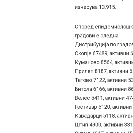
изнесува 13.915.
Според епидемиолошки 
градови е следна:
Дистрибуција по градов
Скопје 67489, активни 
Куманово 8564, активн
Прилеп 8187, активни 
Тетово 7122, активни 5
Битола 6166, активни 8
Велес 5411, активни 47
Гостивар 5120, активни
Кавадарци 5118, актив
Штип 4900, активни 331