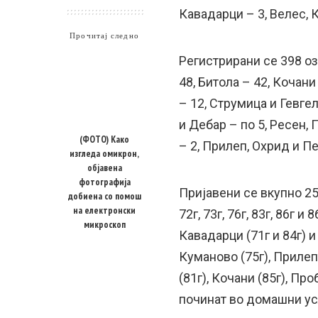
Кавадарци – 3, Велес, 
Прочитај следно
Регистрирани се 398 оз
48, Битола – 42, Кочани
– 12, Струмица и Гевгел
и Дебар – по 5, Ресен,
(ФОТО) Како
– 2, Прилеп, Охрид и Пе
изгледа омикрон,
објавена
фотографија
Пријавени се вкупно 25 п
добиена со помош
на електронски
72г, 73г, 76г, 83г, 86г и
микроскоп
Кавадарци (71г и 84г) и
Куманово (75г), Прилеп (
(81г), Кочани (85г), Пр
починат во домашни усл