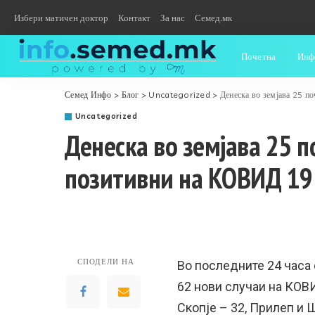
Избери матичен доктор
Контакт
За нас
Семед.мк
Почетна
Инф
Семед Инфо
>
Блог
>
Uncategorized
>
Денеска во земјава 25 п
Uncategorized
Денеска во земјава 25 п
позитивни на КОВИД 19
СПОДЕЛИ НА
Во последните 24 часа 
62 нови случаи на КОВ
Скопје – 32, Прилеп и Ш