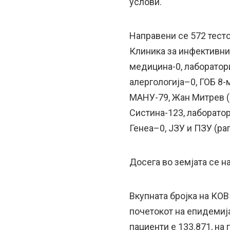
услови.
Направени се 572 тесто
Клиника за инфективни 
медицина-0, лаборатори
алергологија–0, ГОБ 8-
МАНУ-79, Жан Митрев (Ф
Систина-123, лаборатор
Генеа–0, ЈЗУ и ПЗУ (рап
Досега во земјата се н
Вкупната бројка на КО
почетокот на епидемија
пациенти е 133.871, на 