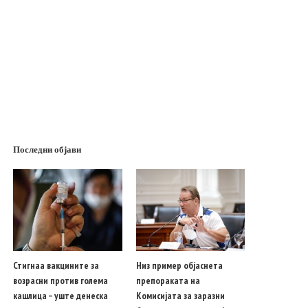
Последни објави
Стигнаа вакцините за
Низ пример објаснета
возрасни против голема
препораката на
кашлица – уште денеска
Комисијата за заразни