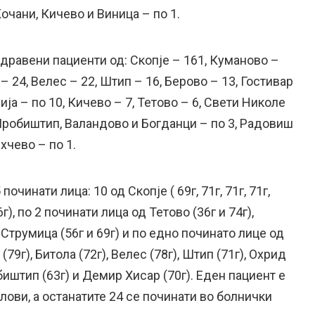
Кочани, Кичево и Виница – по 1.
дравени пациенти од: Скопје – 161, Куманово –
 – 24, Велес – 22, Штип – 16, Берово – 13, Гостивар
ија – по 10, Кичево – 7, Тетово – 6, Свети Николе
 Пробиштип, Валандово и Богданци – по 3, Радовиш
хчево – по 1.
очинати лица: 10 од Скопје ( 69г, 71г, 71г, 71г,
 86г), по 2 починати лица од Тетово (36г и 74г),
 Струмица (56г и 69г) и по едно починато лице од
79г), Битола (72г), Велес (78г), Штип (71г), Охрид
обиштип (63г) и Демир Хисар (70г). Еден пациент е
ови, а останатите 24 се починати во болнички