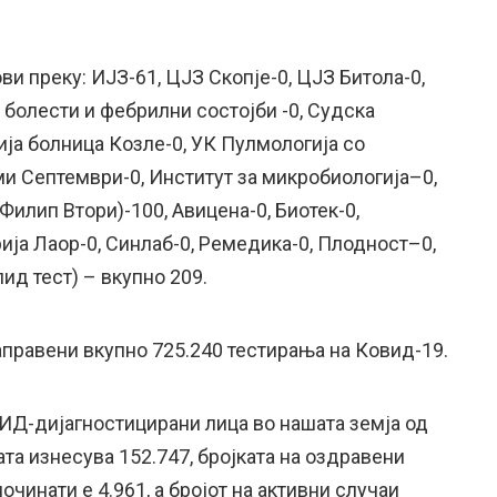
ви преку: ИЈЗ-61, ЦЈЗ Скопје-0, ЦЈЗ Битола-0,
болести и фебрилни состојби -0, Судска
ја болница Козле-0, УК Пулмологија со
ми Септември-0, Институт за микробиологија–0,
илип Втори)-100, Авицена-0, Биотек-0,
ија Лаор-0, Синлаб-0, Ремедика-0, Плодност–0,
ид тест) – вкупно 209.
аправени вкупно 725.240 тестирања на Ковид-19.
ВИД-дијагностицирани лица во нашата земја од
та изнесува 152.747, бројката на оздравени
починати е 4.961, а бројот на активни случаи