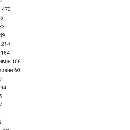
5
и 470
55
83
49
 214
 184
ивни 108
тивни 60
9
 94
5
84
9