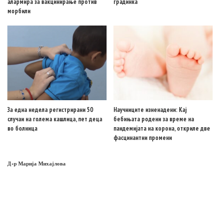
алармира за вакцинирање против
градинка
морбили
За една недела регистрирани 50
Научниците изненадени: Кај
случаи на голема кашлица, пет деца
бебињата родени за време на
во болница
пандемијата на корона, откриле две
фасцинантни промени
Д-р Марија Михајлова