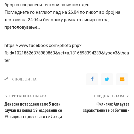
број на направени тестови за истиот ден.
Погледнете го наглиот пад на 26.04 по пикот во број на
тестови на 24.04 и безмалку рамната линија потоа,
преполовување…
https://www.facebook.com/photo.php?
fbid=10218626378989863&set=a.1316598394239&type=3&thea
ter
СПОДЕЛИ НА
ПРЕТХОДНА ОБЈАВА
СЛЕДНА ОБЈАВА
Денеска потврдени само 5 нови
Филипче: Аплауз за
случаи на ковид 19, оздравени се
здравствените работници
95 пациенти, починати се 2 лица