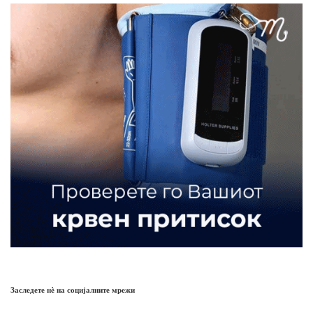
Заследете нѐ на социјалните мрежи