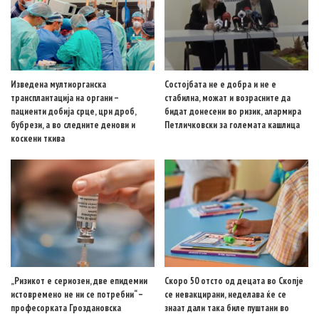
Изведена мултиорганска
Состојбата не е добра и не е
трансплантација на органи –
стабилна, можат и возрасните да
пациенти добија срце, црн дроб,
бидат донесени во ризик, алармира
бубрези, а во следните денови и
Петличковски за големата кашлица
коскени ткива
„Ризикот е сериозен, две епидемии
Скоро 50 отсто од децата во Скопје
истовремено не ни се потребни“ –
се невакцирани, неделава ќе се
професорката Гроздановска
знаат дали така биле пуштани во