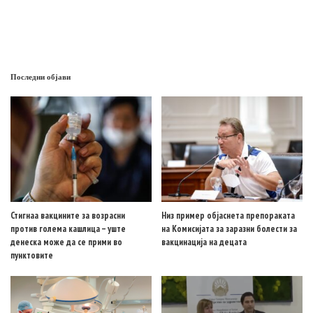
Последни објави
Стигнаа вакцините за возрасни
Низ пример објаснета препораката
против голема кашлица – уште
на Комисијата за заразни болести за
денеска може да се прими во
вакцинација на децата
пунктовите