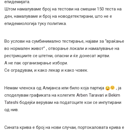
епидемијата.
Штом намалуваме број на тестови на смешни 150 теста на
ден, намалуваме и број на новодетектирани, што не е
епидемиологија туку политика.
Во услови на сумбинимално тестирање, најави за “враќање
во нормален живот” , отворање локали и намалување на
рестрикциите се штетни, опасни и ќе донесат жртви.
А не пак организирање избори.
Се оградувам, и како лекар и како човек.
Немам членска од Алијанса или било која партија
, ја
споделувам графиката на колегите
Arben Taravari
и
Bekim
Tateshi
бодејќи верувам на податоците кои се инпутирани
од нив.
Сината крива е број на нови случаи, портокаловата крива е