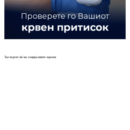
Заследете нѐ на социјалните мрежи