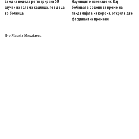
За една недела регистрирани 50
Научниците изненадени: Кај
случаи на голема кашлица, пет деца
бебињата родени за време на
во болница
пандемијата на корона, откриле две
фасцинантни промени
Д-р Марија Михајлова