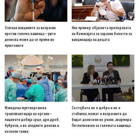
Стигнаа вакцините за возрасни
Низ пример објаснета препораката
против голема кашлица – уште
на Комисијата за заразни болести за
денеска може да се прими во
вакцинација на децата
пунктовите
Изведена мултиорганска
Состојбата не е добра и не е
трансплантација на органи –
стабилна, можат и возрасните да
пациенти добија срце, црн дроб,
бидат донесени во ризик, алармира
бубрези, а во следните денови и
Петличковски за големата кашлица
коскени ткива