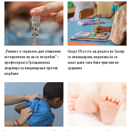
„Ризикот е сериозен, две епидемии
Скоро 50 отсто од децата во Скопје
истовремено не ни се потребни“ –
се невакцирани, неделава ќе се
професорката Гроздановска
знаат дали така биле пуштани во
алармира за вакцинирање против
градинка
морбили