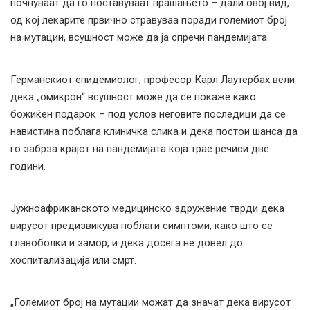
почнуваат да го поставуваат прашањето – дали овој вид,
од кој лекарите првично стравуваа поради големиот број
на мутации, всушност може да ја спречи пандемијата.
Германскиот епидемиолог, професор Карл Лаутербах вели
дека „омикрон“ всушност може да се покаже како
божиќен подарок – под услов неговите последици да се
навистина поблага клиничка слика и дека постои шанса да
го забрза крајот на пандемијата која трае речиси две
години.
Јужноафриканското медицинско здружение тврди дека
вирусот предизвикува поблаги симптоми, како што се
главоболки и замор, и дека досега не довел до
хоспитализација или смрт.
„Големиот број на мутации можат да значат дека вирусот