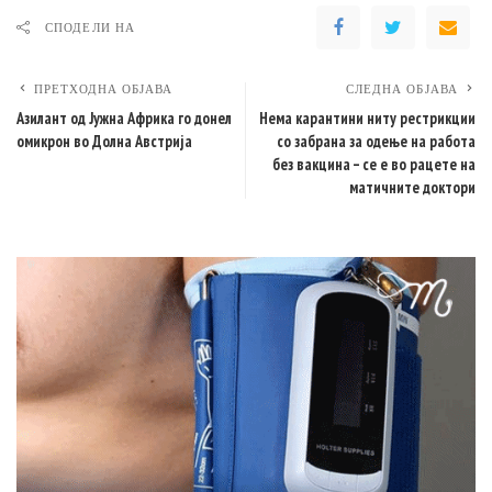
СПОДЕЛИ НА
ПРЕТХОДНА ОБЈАВА
СЛЕДНА ОБЈАВА
Азилант од Јужна Африка го донел
Нема карантини ниту рестрикции
омикрон во Долна Австрија
со забрана за одење на работа
без вакцина – се е во рацете на
матичните доктори