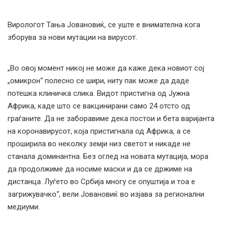
Вирологот Тања Јовановиќ, се уште е внимателна кога
зборува за нови мутации на вирусот.
„Во овој момент никој не може да каже дека новиот сој
„омикрон“ полесно се шири, ниту пак може да даде
потешка клиничка слика. Видот пристигна од Јужна
Африка, каде што се вакцинирани само 24 отсто од
граѓаните. Да не заборавиме дека постои и бета варијанта
на коронавирусот, која пристигнала од Африка, а се
проширила во неколку земји низ светот и никаде не
станала доминантна. Без оглед на новата мутација, мора
да продолжиме да носиме маски и да се држиме на
дистанца. Луѓето во Србија многу се опуштија и тоа е
загрижувачко“, вели Јовановиќ во изјава за регионални
медиуми.