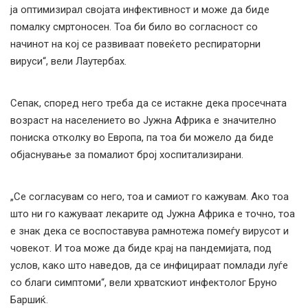
ја оптимизирал својата инфективност и може да биде
помалку смртоносен. Тоа би било во согласност со
начинот на кој се развиваат повеќето респираторни
вируси“, вели Лаутербах.
Сепак, според него треба да се истакне дека просечната
возраст на населението во Јужна Африка е значително
пониска отколку во Европа, па тоа би можело да биде
објаснување за помалиот број хоспитализирани.
„Се согласувам со него, тоа и самиот го кажувам. Ако тоа
што ни го кажуваат лекарите од Јужна Африка е точно, тоа
е знак дека се воспоставува рамнотежа помеѓу вирусот и
човекот. И тоа може да биде крај на пандемијата, под
услов, како што наведов, да се инфицираат помлади луѓе
со благи симптоми“, вели хрватскиот инфектолог Бруно
Баршиќ.