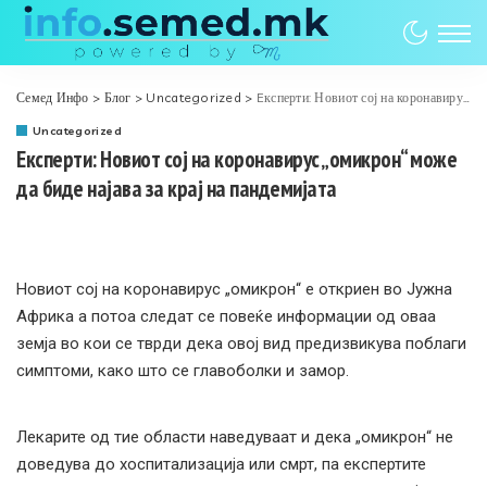
Семед Инфо
>
Блог
>
Uncategorized
>
Eксперти: Новиот сој на коронавирус „омикрон“ може да биде најава за крај на пандемијата
Uncategorized
Eксперти: Новиот сој на коронавирус „омикрон“ може
да биде најава за крај на пандемијата
Новиот сој на коронавирус „омикрон“ е откриен во Јужна
Африка а потоа следат се повеќе информации од оваа
земја во кои се тврди дека овој вид предизвикува поблаги
симптоми, како што се главоболки и замор.
Лекарите од тие области наведуваат и дека „омикрон“ не
доведува до хоспитализација или смрт, па експертите