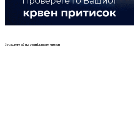
Заследете нѐ на социјалните мрежи