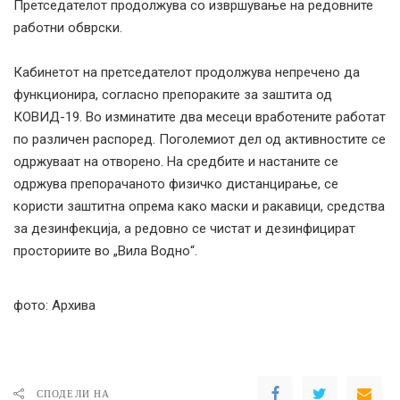
Претседателот продолжува со извршување на редовните
работни обврски.
Кабинетот на претседателот продолжува непречено да
функционира, согласно препораките за заштита од
КОВИД-19. Во изминатите два месеци вработените работат
по различен распоред. Поголемиот дел од активностите се
одржуваат на отворено. На средбите и настаните се
одржува препорачаното физичко дистанцирање, се
користи заштитна опрема како маски и ракавици, средства
за дезинфекција, а редовно се чистат и дезинфицират
просториите во „Вила Водно“.
фото: Архива
СПОДЕЛИ НА