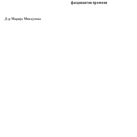
фасцинантни промени
Д-р Марија Михајлова