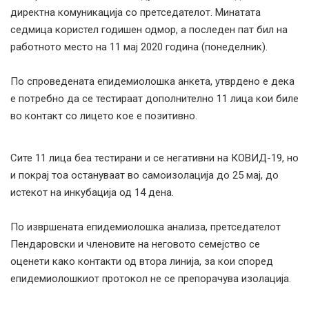
директна комуникација со претседателот. Минатата
седмица користел годишен одмор, а последен пат бил на
работното место на 11 мај 2020 година (понеделник).
По спроведената епидемиолошка анкета, утврдено е дека
е потребно да се тестираат дополнително 11 лица кои биле
во контакт со лицето кое е позитивно.
Сите 11 лица беа тестирани и се негативни на
КОВИД
-19, но
и покрај тоа остануваат во самоизолација до 25 мај, до
истекот на инкубација од 14 дена.
По извршената епидемиолошка анализа, претседателот
Пендаровски и членовите на неговото семејство се
оценети како контакти од втора линија, за кои според
епидемиолошкиот протокол не се препорачува изолација.