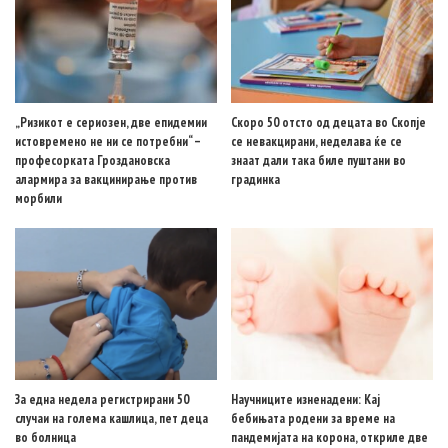
„Ризикот е сериозен, две епидемии
Скоро 50 отсто од децата во Скопје
истовремено не ни се потребни“ –
се невакцирани, неделава ќе се
професорката Гроздановска
знаат дали така биле пуштани во
алармира за вакцинирање против
градинка
морбили
За една недела регистрирани 50
Научниците изненадени: Кај
случаи на голема кашлица, пет деца
бебињата родени за време на
во болница
пандемијата на корона, откриле две