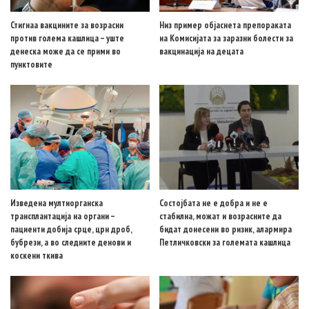
Стигнаа вакцините за возрасни
Низ пример објаснета препораката
против голема кашлица – уште
на Комисијата за заразни болести за
денеска може да се прими во
вакцинација на децата
пунктовите
Изведена мултиорганска
Состојбата не е добра и не е
трансплантација на органи –
стабилна, можат и возрасните да
пациенти добија срце, црн дроб,
бидат донесени во ризик, алармира
бубрези, а во следните денови и
Петличковски за големата кашлица
коскени ткива