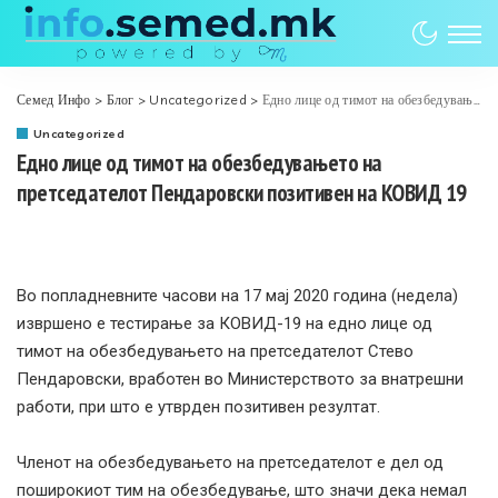
Семед Инфо
>
Блог
>
Uncategorized
>
Едно лице од тимот на обезбедувањето на претседателот Пендаровски позитивен на КОВИД 19
Uncategorized
Едно лице од тимот на обезбедувањето на
претседателот Пендаровски позитивен на КОВИД 19
Во попладневните часови на 17 мај 2020 година (недела)
извршено е тестирање за
КОВИД
-19 на едно лице од
тимот на обезбедувањето на претседателот Стево
Пендаровски, вработен во М
инистерството за внатрешни
работи,
при што е утврден позитивен резултат.
Членот на обезбедувањето на претседателот е дел од
поширокиот тим на обезбедување, што значи дека немал