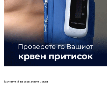
Заследете нѐ на социјалните мрежи