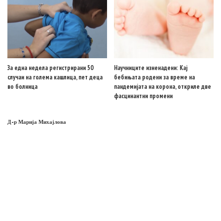
За една недела регистрирани 50
Научниците изненадени: Кај
случаи на голема кашлица, пет деца
бебињата родени за време на
во болница
пандемијата на корона, откриле две
фасцинантни промени
Д-р Марија Михајлова