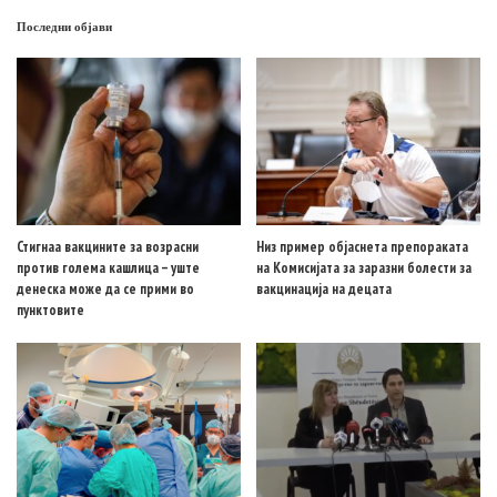
Последни објави
Стигнаа вакцините за возрасни
Низ пример објаснета препораката
против голема кашлица – уште
на Комисијата за заразни болести за
денеска може да се прими во
вакцинација на децата
пунктовите