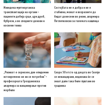
Изведена мултиорганска
Состојбата не е добра и не е
трансплантација на органи –
стабилна, можат и возрасните да
пациенти добија срце, црн дроб,
бидат донесени во ризик, алармира
бубрези, а во следните денови и
Петличковски за големата кашлица
коскени ткива
„Ризикот е сериозен, две епидемии
Скоро 50 отсто од децата во Скопје
истовремено не ни се потребни“ –
се невакцирани, неделава ќе се
професорката Гроздановска
знаат дали така биле пуштани во
алармира за вакцинирање против
градинка
морбили