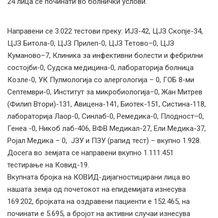
24 лица се починати во болнички услови.
Направени се 3.022 тестови преку: ИЈЗ-42, ЦЈЗ Скопје-34,
ЦЈЗ Битола-0, ЦЈЗ Прилеп-0, ЦЈЗ Тетово–0, ЦЈЗ
Куманово–7, Клиника за инфективни болести и фебрилни
состојби-0, Судска медицина-0, лабораторија болница
Козле-0, УК Пулмологија со алергологија – 0, ГОБ 8-ми
Септември-0, Институт за микробиологија–0, Жан Митрев
(Филип Втори)-131, Авицена-141, Биотек-151, Систина-118,
лабораторија Лаор-0, Синлаб-0, Ремедика-0, Плодност–0,
Генеа -0, Никоб лаб-406, ВФВ Медикал-27, Ели Медика-37,
Ројал Медика – 0, ЈЗУ и ПЗУ (рапид тест) – вкупно 1.928.
Досега во земјата се направени вкупно 1.111.451
тестирање на Ковид-19.
Вкупната бројка на КОВИД-дијагностицирани лица во
нашата земја од почетокот на епидемијата изнесува
169.202, бројката на оздравени пациенти е 152.465, на
починати е 5.695, а бројот на активни случаи изнесува