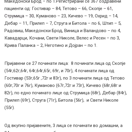
Македонски Брод – по 1.Регистрирани сe 367 оздравени
пациенти од: Гостивар – 84, Тетово – 66, Скопје –
61,
Струмица – 30
, Куманово – 23, Кичево – 19, Охрид – 14,
Дебар – 11, Прилеп – 7, Струга и Битола – по 6, Штип – 5,
Радовиш, Македонски Брод, Виница и Валандово – по 4,
Кавадарци, Кочани, Свети Николе, Велес и Ресен – по 3,
Крива Паланка – 2, Неготино и Дојран – по 1.
Пријавени се 27 починати лица: 8 починати лица од Скопје
(54г,62г,64г, 64г,64г,65г, 69г, и 70г), 4 починати лица од
Гостивар (53г,65г ,72г и 83г), по 3 починати лица од Тетово
(60г,70г и 76г), Куманово (67г,72г и 73г), Кичево (68г,68г и
82г), по едно починато лице од Струмица (68г), Дебар (84г),
Прилеп (69г), Струга (71г), Битола (56г), и Свети Николе
(55г).
Од вкупно пријавените, 3 лица се починати во домашни, а