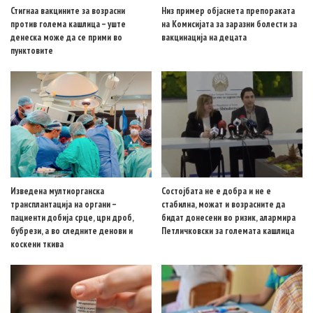
Стигнаа вакцините за возрасни
Низ пример објаснета препораката
против голема кашлица – уште
на Комисијата за заразни болести за
денеска може да се прими во
вакцинација на децата
пунктовите
Изведена мултиорганска
Состојбата не е добра и не е
трансплантација на органи –
стабилна, можат и возрасните да
пациенти добија срце, црн дроб,
бидат донесени во ризик, алармира
бубрези, а во следните денови и
Петличковски за големата кашлица
коскени ткива