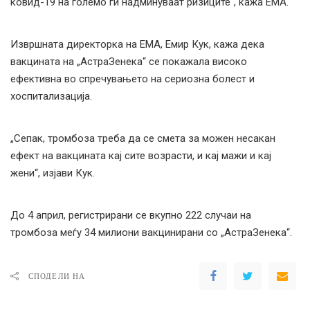
ковид-19 на големо ги надминуваат ризиците“, кажа ЕМА.
Извршната директорка на ЕМА, Емир Кук, кажа дека
вакцината на „АстраЗенека“ се покажала високо
ефективна во спречувањето на сериозна болест и
хоспитализација.
„Сепак, тромбоза треба да се смета за можен несакан
ефект на вакцината кај сите возрасти, и кај мажи и кај
жени“, изјави Кук.
До 4 април, регистрирани се вкупно 222 случаи на
тромбоза меѓу 34 милиони вакцинирани со „АстраЗенека“.
СПОДЕЛИ НА