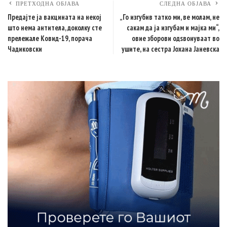
ПРЕТХОДНА ОБЈАВА
СЛЕДНА ОБЈАВА
Предајте ја вакцината на некој
„Го изгубив татко ми, ве молам, не
што нема антитела, доколку сте
сакам да ја изгубам и мајка ми“,
прележале Ковид-19, порача
овие зборови одѕвонуваат во
Чадиковски
ушите, на сестра Јохана Јаневска