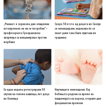
„Ризикот е сериозен, две епидемии
Скоро 50 отсто од децата во Скопје
истовремено не ни се потребни“ –
се невакцирани, неделава ќе се
професорката Гроздановска
знаат дали така биле пуштани во
алармира за вакцинирање против
градинка
морбили
За една недела регистрирани 50
Научниците изненадени: Кај
случаи на голема кашлица, пет деца
бебињата родени за време на
во болница
пандемијата на корона, откриле две
фасцинантни промени