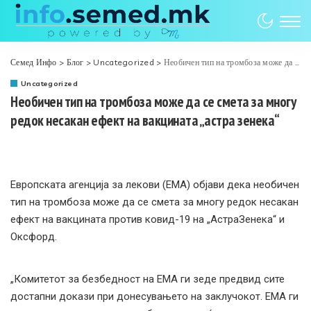
Семед Инфо
>
Блог
>
Uncategorized
>
Необичен тип на тромбоза може да се смета за многу редок несакан ефект на вакцината „астра зенека“
Uncategorized
Необичен тип на тромбоза може да се смета за многу
редок несакан ефект на вакцината „астра зенека“
Европската агенција за лекови (ЕМА) објави дека необичен
тип на тромбоза може да се смета за многу редок несакан
ефект на вакцината против ковид-19 на „АстраЗенека“ и
Оксфорд.
„Комитетот за безбедност на ЕМА ги зеде предвид сите
достапни докази при донесувањето на заклучокот. ЕМА ги