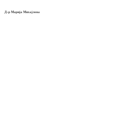
Д-р Марија Михајлова