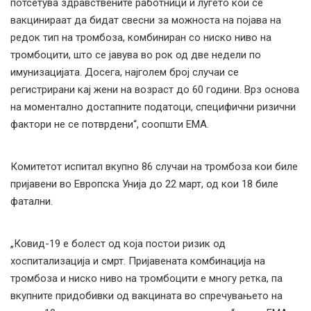
потсетува здравствените работници и луѓето кои се
вакцинираат да бидат свесни за можноста на појава на
редок тип на тромбоза, комбиниран со ниско ниво на
тромбоцити, што се јавува во рок од две недели по
имунизацијата. Досега, најголем број случаи се
регистрирани кај жени на возраст до 60 години. Врз основа
на моментално достапните податоци, специфични ризични
фактори не се потврдени“, соопшти ЕМА.
Комитетот испитал вкупно 86 случаи на тромбоза кои биле
пријавени во Европска Унија до 22 март, од кои 18 биле
фатални.
„Ковид-19 е болест од која постои ризик од
хоспитализација и смрт. Пријавената комбинација на
тромбоза и ниско ниво на тромбоцити е многу ретка, па
вкупните придобивки од вакцината во спречувањето на