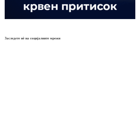
Заследете нѐ на социјалните мрежи